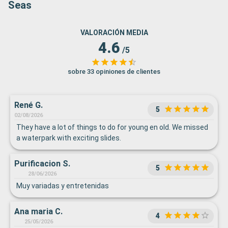
Seas
VALORACIÓN MEDIA
4.6
/5
sobre 33 opiniones de clientes
René G.
5
02/08/2026
They have a lot of things to do for young en old. We missed
a waterpark with exciting slides.
Purificacion S.
5
28/06/2026
Muy variadas y entretenidas
Ana maria C.
4
25/05/2026