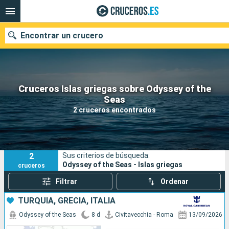
Encontrar un crucero
Cruceros Islas griegas sobre Odyssey of the
Nuestros destinos
Seas
2 cruceros encontrados
Fecha de salida
Puertos
Compañías
2
Sus criterios de búsqueda:
Buscar
Odyssey of the Seas - Islas griegas
cruceros
Filtrar
Ordenar
TURQUÍA, GRECIA, ITALIA
Odyssey of the Seas
8 d
Civitavecchia - Roma
13/09/2026