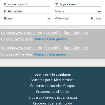
Puesta en servicio:
N° de pasajeros:
N° tripunlates:
Manga:
m
Eslora:
m
Velocidad:
Nudos
Cruceros www.cruceros.es
Compañías
Royal Caribbean
Odyssey of the Seas
Cruceros Islas griegas
Cruceros www.cruceros.es
Compañías
Royal Caribbean
Odyssey of the Seas
Cruceros Islas griegas
Destinos más populares
Cruceros por el Mediterráneo
Cruceros por las Islas Griegas
Cruceros por el Caribe
Cruceros Flordos y Escandinavia
Cruceros Vuelta al mundo