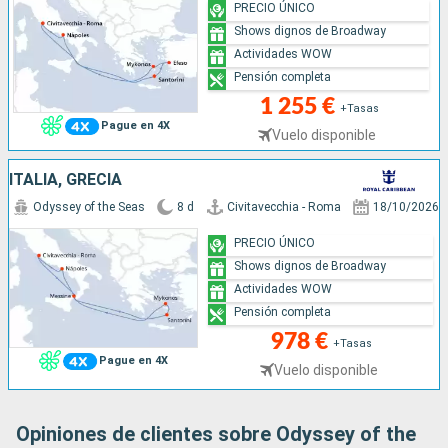
PRECIO ÚNICO
Shows dignos de Broadway
Actividades WOW
Pensión completa
1 255 €
+Tasas
Pague en 4X
Vuelo disponible
ITALIA, GRECIA
Odyssey of the Seas
8 d
Civitavecchia - Roma
18/10/2026
PRECIO ÚNICO
Shows dignos de Broadway
Actividades WOW
Pensión completa
978 €
+Tasas
Pague en 4X
Vuelo disponible
Opiniones de clientes sobre Odyssey of the