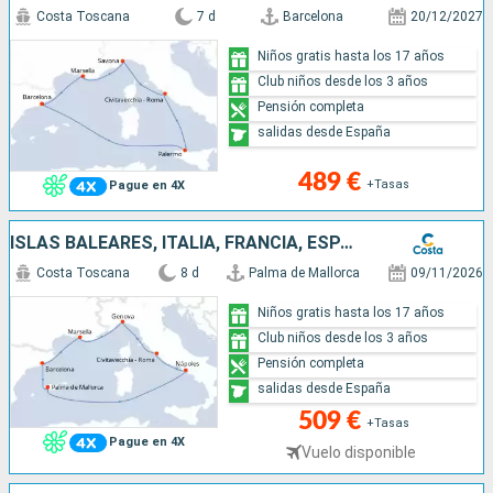
Costa Toscana
7 d
Barcelona
20/12/2027
Niños gratis hasta los 17 años
Club niños desde los 3 años
Pensión completa
salidas desde España
489 €
+Tasas
Pague en 4X
ISLAS BALEARES, ITALIA, FRANCIA, ESPAÑA
Costa Toscana
8 d
Palma de Mallorca
09/11/2026
Niños gratis hasta los 17 años
Club niños desde los 3 años
Pensión completa
salidas desde España
509 €
+Tasas
Pague en 4X
Vuelo disponible