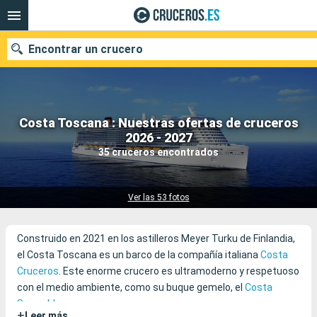
Encontrar un crucero
Costa Toscana : Nuestras ofertas de cruceros
Nuestros destinos
2026 - 2027
35 cruceros encontrados
Fecha de salida
Puertos
Compañías
Ver las 53 fotos
Buscar
Construido en 2021 en los astilleros Meyer Turku de Finlandia,
el Costa Toscana es un barco de la compañía italiana
Costa
Cruceros
. Este enorme crucero es ultramoderno y respetuoso
con el medio ambiente, como su buque gemelo, el
Costa
Smeralda
.
+
Leer más