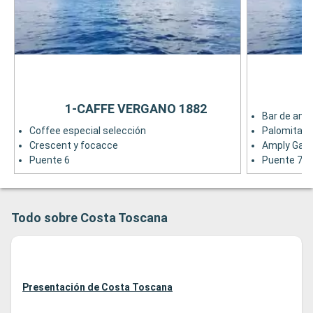
1-CAFFE VERGANO 1882
Bar de ame
Coffee especial selección
Palomitas 
Crescent y focacce
Amply Gama
Puente 6
Puente 7
Todo sobre Costa Toscana
Presentación de Costa Toscana