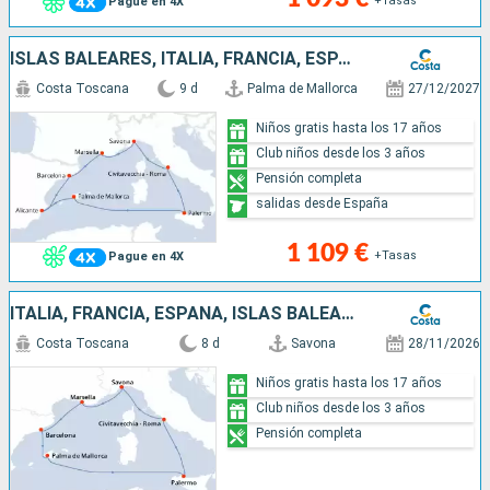
+Tasas
Pague en 4X
ISLAS BALEARES, ITALIA, FRANCIA, ESPAÑA
Costa Toscana
9 d
Palma de Mallorca
27/12/2027
Niños gratis hasta los 17 años
Club niños desde los 3 años
Pensión completa
salidas desde España
1 109 €
+Tasas
Pague en 4X
ITALIA, FRANCIA, ESPAÑA, ISLAS BALEARES
Costa Toscana
8 d
Savona
28/11/2026
Niños gratis hasta los 17 años
Club niños desde los 3 años
Pensión completa