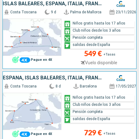
ISLAS BALEARES, ESPAÑA, ITALIA, FRANCIA
Costa Toscana
9 d
Palma de Mallorca
23/11/2026
Niños gratis hasta los 17 años
Club niños desde los 3 años
Pensión completa
salidas desde España
549 €
+Tasas
Pague en 4X
Vuelo disponible
ESPAÑA, ISLAS BALEARES, ITALIA, FRANCIA
Costa Toscana
8 d
Barcelona
17/05/2027
Niños gratis hasta los 17 años
Club niños desde los 3 años
Pensión completa
salidas desde España
729 €
+Tasas
Pague en 4X