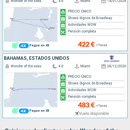
Wonder of the seas
4 d
Miami
14/01/2028
PRECIO ÚNICO
Shows dignos de Broadway
Actividades WOW
Pensión completa
422 €
+Tasas
Pague en 4X
BAHAMAS, ESTADOS UNIDOS
Wonder of the seas
4 d
Miami
28/12/2026
PRECIO ÚNICO
Shows dignos de Broadway
Actividades WOW
Pensión completa
483 €
+Tasas
Pague en 4X
Vuelo disponible