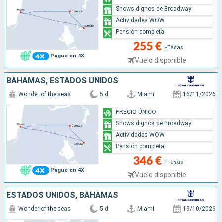
Shows dignos de Broadway
Actividades WOW
Pensión completa
255 €
+Tasas
Pague en 4X
Vuelo disponible
BAHAMAS, ESTADOS UNIDOS
Wonder of the seas
5 d
Miami
16/11/2026
PRECIO ÚNICO
Shows dignos de Broadway
Actividades WOW
Pensión completa
346 €
+Tasas
Pague en 4X
Vuelo disponible
ESTADOS UNIDOS, BAHAMAS
Wonder of the seas
5 d
Miami
19/10/2026