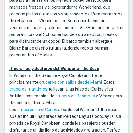
para los amantes de los filetes, Hooked Seafood para
mariscos frescos y el sorprendente Wonderland, que
propone platos creativos y sorprendentes. Para momentos
de relajación, el Wonder of the Seas cuenta con una
veintena de bares y salones como el Vue Bar con sus vistas
panorámicas o el Schooner Bar de estilo náutico, ideales
para disfrutar de un cóctel. El barco también alberga el
Bionic Bar de diseño futurista, donde robots-barman
preparan tus cócteles.
Itinerarios y destinos del Wonder of the Seas
El Wonder of the Seas de Royal Caribbean ofrece
principalmente
cruceros con salida desde Miami
. Estos
cruceros marítimos
te llevan a las islas del Caribe y las
Antillas, con escalas de
crucero en Bahamas
y México para
descubrir la Riviera Maya.
Los
cruceros en el Caribe
a bordo del Wonder of the Seas
suelen incluir una parada en Perfect Day at CocoCay, la isla
privada de Royal Caribbean, donde los pasajeros pueden
disfrutar de un día lleno de actividades y relajación. Perfect