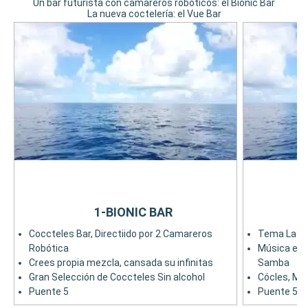
Un bar futurista con camareros robóticos: el Bionic Bar
La nueva coctelería: el Vue Bar
1-BIONIC BAR
Coccteles Bar, Directiido por 2 Camareros
Tema Latino
Robótica
Música en 
Crees propia mezcla, cansada su infinitas
Samba
Gran Selección de Coccteles Sin alcohol
Cócles, Moj
Puente 5
Puente 5