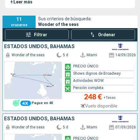
+
Leer más
diseñado para ofrecer una experiencia de entretenimiento
excepcional en el mar, con sus ocho barrios temáticos
únicos, que incluyen el barrio de suites, una novedad para la
11
Sus criterios de búsqueda:
Wonder of the seas
cruceros
clase Oasis. El Wonder of the Seas tiene varios barcos
gemelos, entre ellos el
Utopia of the Seas
, que se unió a la
Filtrar
Ordenar
flota en 2024.
ESTADOS UNIDOS, BAHAMAS
Wonder of the seas
5 d
Miami
14/09/2026
PRECIO ÚNICO
Shows dignos de Broadway
Actividades WOW
Pensión completa
248 €
+Tasas
Pague en 4X
Vuelo disponible
ESTADOS UNIDOS, BAHAMAS
Wonder of the seas
5 d
Miami
07/09/2026
PRECIO ÚNICO