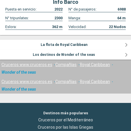
Info Barco
Puesta en servicio:
2022
N° de pasajeros:
6988
N° tripunlates:
2300
Manga:
64
m
Eslora:
362
m
Velocidad:
22
Nudos
La flota de Royal Caribbean
Los destinos de Wonder of the seas
Cruceros www.cruceros.es
Compañías
Royal Caribbean
Wonder of the seas
Cruceros www.cruceros.es
Compañías
Royal Caribbean
Wonder of the seas
Destinos más populares
Cruceros por el Mediterráneo
Cruceros por las Islas Griegas