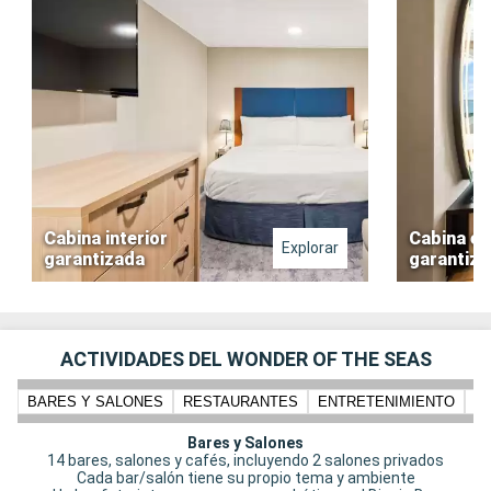
Cabina interior
Cabina ex
Explorar
garantizada
garantiz
ACTIVIDADES DEL WONDER OF THE SEAS
BARES Y SALONES
RESTAURANTES
ENTRETENIMIENTO
N
Bares y Salones
14 bares, salones y cafés, incluyendo 2 salones privados
Cada bar/salón tiene su propio tema y ambiente