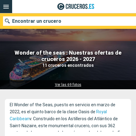
Encontrar un crucero
Wonder of the seas : Nuestras ofertas de
Nuestros destinos
cruceros 2026 - 2027
11 cruceros encontrados
Fecha de salida
Puertos
Compañías
Ver las 69 fotos
Buscar
El Wonder of the Seas, puesto en servicio en marzo de
2022, es el quinto barco de la clase Oasis de
Royal
Caribbean
v. Construido en los Astilleros del Atlántico de
Saint-Nazaire, este monumental crucero, con sus 362
metros de largo, es uno de los más grandes del mundo. Fue