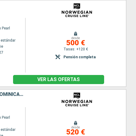
 Pearl
desde
 estándar
500 €
ie
Tasas: +120 €
27
Pensión completa
VER LAS OFERTAS
ESTADOS UNIDOS, TÓRTOLA, SANTO TOMÁS, PORTO RICO, REPÚBLICA DOMINICANA
 Pearl
desde
 estándar
520 €
ie