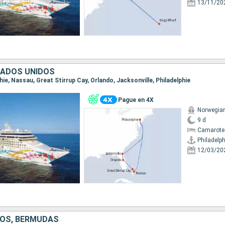
13/11/20
TADOS UNIDOS
lphie, Nassau, Great Stirrup Cay, Orlando, Jacksonville, Philadelphie
Pague en 4X
Norwegian
9 d
Camarote
Philadelph
12/03/20
OS, BERMUDAS