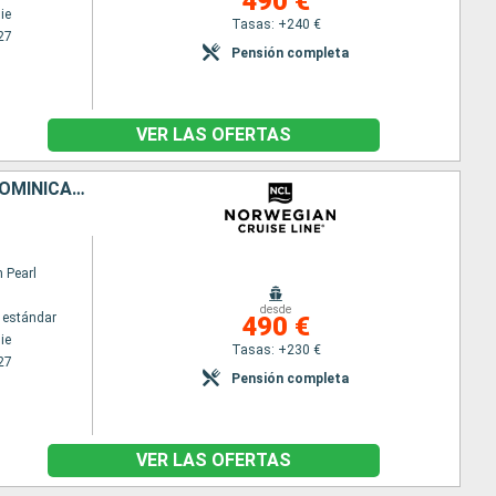
490 €
ie
Tasas: +240 €
27
Pensión completa
VER LAS OFERTAS
ESTADOS UNIDOS, SANTO TOMÁS, TÓRTOLA, PORTO RICO, REPÚBLICA DOMINICANA
 Pearl
desde
 estándar
490 €
ie
Tasas: +230 €
27
Pensión completa
VER LAS OFERTAS