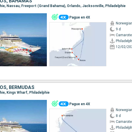
DOS, BAHAMAS
lphie, Nassau, Freeport (Grand Bahama), Orlando, Jacksonville, Philadelphie
Pague en 4X
Norwegian
9 d
Camarote
Philadelph
12/02/20
OS, BERMUDAS
phie, Kings Wharf, Philadelphie
Pague en 4X
Norwegian
8 d
Camarote
Philadelph