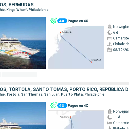
OS, BERMUDAS
phie, Kings Wharf, Philadelphie
Pague en 4X
Norwegian
6 d
Camarote
Philadelph
08/12/20
lphie, Tortola, San Thomas, San Juan, Puerto Plata, Philadelphie
Pague en 4X
Norwegian
11 d
Camarote
Philadelph