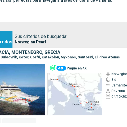
es son perfectas para navegar a través del Canal de Panamá.
Sus criterios de búsqueda:
rados
Norwegian Pearl
OACIA, MONTENEGRO, GRECIA
, Dubrovnik, Kotor, Corfú, Katakolon, Mykonos, Santoríni, El Pireo Atenas
Pague en 4X
Norwegian
8 d
Camarote
Ravenna
04/10/20