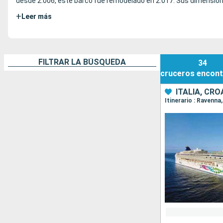
desde 2.006, este barco fue remodelado en 2.017. Sus dimension
+
Leer más
FILTRAR LA BÚSQUEDA
34
cruceros
encont
ITALIA, CR
Itinerario : Ravenna