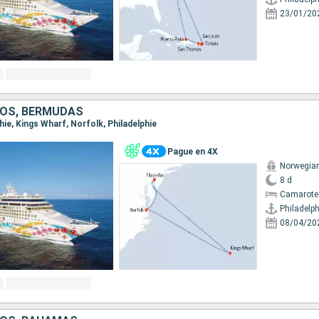
23/01/20
OS, BERMUDAS
phie, Kings Wharf, Norfolk, Philadelphie
Pague en 4X
Norwegian
8 d
Camarote
Philadelph
08/04/20