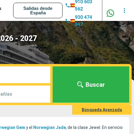
910 603
s
Salidas desde
562
España
930 474
347
2026 - 2027
Buscar
añías
Búsqueda Avanzada
rwegian
Gem
y el
Norwegian
Jade
, de la clase Jewel. En servicio