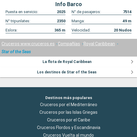
Info Barco
Puesta en servicio:
2025
N° de pasajeros:
7514
N° tripunlates:
2350
Manga:
49
m
Eslora:
365
m
Velocidad:
20
Nudos
Cruceros www.cruceros.es
Compañías
Royal Caribbean
Star of the Seas
La flota de Royal Caribbean
Los destinos de Star of the Seas
Destinos más populares
Cruceros por el Mediterráneo
Cruceros por las Islas Griegas
Cruceros por el Caribe
Cruceros Flordos y Escandinavia
Cruceros Vuelta al mundo