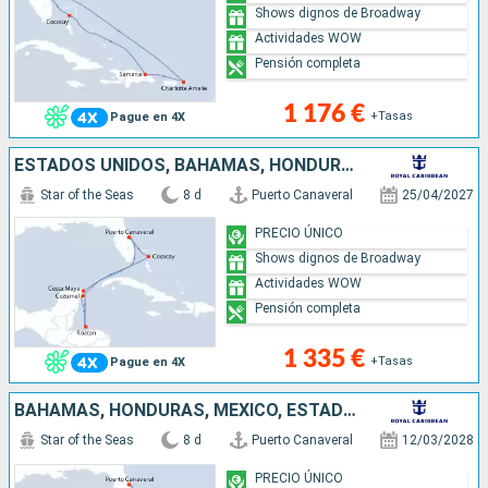
Shows dignos de Broadway
Actividades WOW
Pensión completa
1 176 €
+Tasas
Pague en 4X
ESTADOS UNIDOS, BAHAMAS, HONDURAS, MÉXICO
Star of the Seas
8 d
Puerto Canaveral
25/04/2027
PRECIO ÚNICO
Shows dignos de Broadway
Actividades WOW
Pensión completa
1 335 €
+Tasas
Pague en 4X
BAHAMAS, HONDURAS, MÉXICO, ESTADOS UNIDOS
Star of the Seas
8 d
Puerto Canaveral
12/03/2028
PRECIO ÚNICO