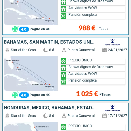
Shows dignos de Broadway
Actividades WOW
Pensión completa
988 €
+Tasas
Pague en 4X
BAHAMAS, SAN MARTÍN, ESTADOS UNIDOS
Star of the Seas
8 d
Puerto Canaveral
24/01/2027
PRECIO ÚNICO
Shows dignos de Broadway
Actividades WOW
Pensión completa
1 025 €
+Tasas
Pague en 4X
HONDURAS, MÉXICO, BAHAMAS, ESTADOS UNIDOS
Star of the Seas
8 d
Puerto Canaveral
17/01/2027
PRECIO ÚNICO