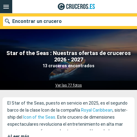
Encontrar un crucero
Star of the Seas : Nuestras ofertas de cruceros
Nuestros destinos
2026 - 2027
13 cruceros encontrados
Fecha de salida
Puertos
Compañías
Ver las 77 fotos
Buscar
El Star of the Seas, puesto en servicio en 2025, es el segundo
barco de la clase Icon de la compañía
Royal Caribbean
, sister-
ship del
Icon of the Seas
. Este crucero de dimensiones
espectaculares revoluciona el entretenimiento en alta mar
gracias a su amplia gama de atracciones. Un verdadero
+
Leer más