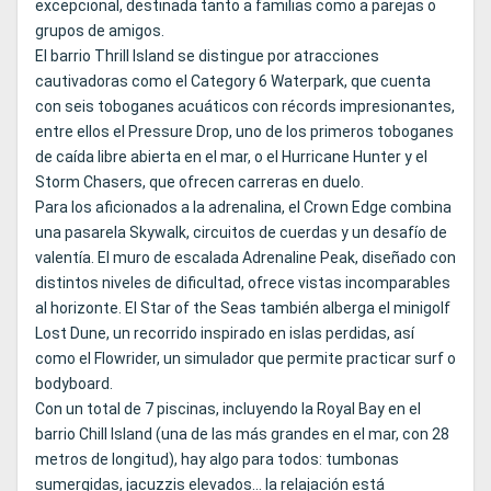
excepcional, destinada tanto a familias como a parejas o
grupos de amigos.
El barrio Thrill Island se distingue por atracciones
cautivadoras como el Category 6 Waterpark, que cuenta
con seis toboganes acuáticos con récords impresionantes,
entre ellos el Pressure Drop, uno de los primeros toboganes
de caída libre abierta en el mar, o el Hurricane Hunter y el
Storm Chasers, que ofrecen carreras en duelo.
Para los aficionados a la adrenalina, el Crown Edge combina
una pasarela Skywalk, circuitos de cuerdas y un desafío de
valentía. El muro de escalada Adrenaline Peak, diseñado con
distintos niveles de dificultad, ofrece vistas incomparables
al horizonte. El Star of the Seas también alberga el minigolf
Lost Dune, un recorrido inspirado en islas perdidas, así
como el Flowrider, un simulador que permite practicar surf o
bodyboard.
Con un total de 7 piscinas, incluyendo la Royal Bay en el
barrio Chill Island (una de las más grandes en el mar, con 28
metros de longitud), hay algo para todos: tumbonas
sumergidas, jacuzzis elevados... la relajación está