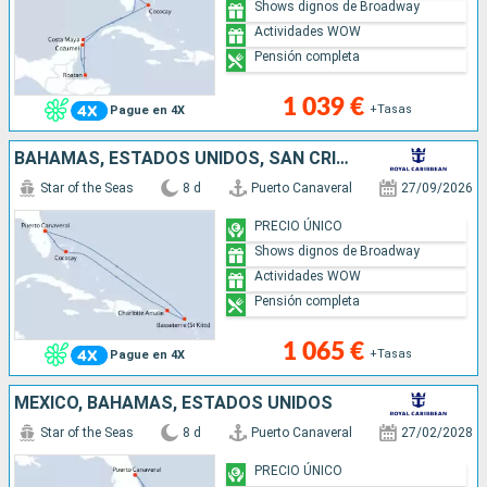
Shows dignos de Broadway
Actividades WOW
Pensión completa
1 039 €
+Tasas
Pague en 4X
BAHAMAS, ESTADOS UNIDOS, SAN CRISTÓBAL Y NIEVES
Star of the Seas
8 d
Puerto Canaveral
27/09/2026
PRECIO ÚNICO
Shows dignos de Broadway
Actividades WOW
Pensión completa
1 065 €
+Tasas
Pague en 4X
MÉXICO, BAHAMAS, ESTADOS UNIDOS
Star of the Seas
8 d
Puerto Canaveral
27/02/2028
PRECIO ÚNICO