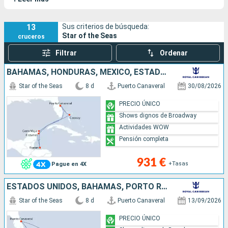
refugio para los amantes de la diversión, el Star of the Seas
ofrece una oferta novedosa y variada de actividades de ocio,
garantizando una experiencia de crucero inolvidable para toda
13
Sus criterios de búsqueda:
Star of the Seas
la familia.
cruceros
Filtrar
Ordenar
BAHAMAS, HONDURAS, MÉXICO, ESTADOS UNIDOS
Star of the Seas
8 d
Puerto Canaveral
30/08/2026
PRECIO ÚNICO
Shows dignos de Broadway
Actividades WOW
Pensión completa
931 €
+Tasas
Pague en 4X
ESTADOS UNIDOS, BAHAMAS, PORTO RICO, SAN MARTÍN
Star of the Seas
8 d
Puerto Canaveral
13/09/2026
PRECIO ÚNICO