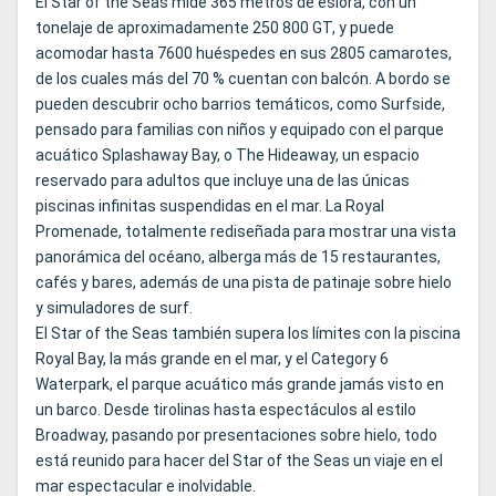
El Star of the Seas mide 365 metros de eslora, con un
tonelaje de aproximadamente 250 800 GT, y puede
acomodar hasta 7600 huéspedes en sus 2805 camarotes,
de los cuales más del 70 % cuentan con balcón. A bordo se
pueden descubrir ocho barrios temáticos, como Surfside,
pensado para familias con niños y equipado con el parque
acuático Splashaway Bay, o The Hideaway, un espacio
reservado para adultos que incluye una de las únicas
piscinas infinitas suspendidas en el mar. La Royal
Promenade, totalmente rediseñada para mostrar una vista
panorámica del océano, alberga más de 15 restaurantes,
cafés y bares, además de una pista de patinaje sobre hielo
y simuladores de surf.
El Star of the Seas también supera los límites con la piscina
Royal Bay, la más grande en el mar, y el Category 6
Waterpark, el parque acuático más grande jamás visto en
un barco. Desde tirolinas hasta espectáculos al estilo
Broadway, pasando por presentaciones sobre hielo, todo
está reunido para hacer del Star of the Seas un viaje en el
mar espectacular e inolvidable.