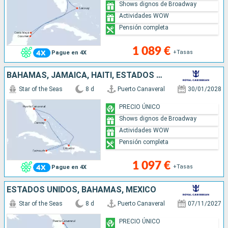
Shows dignos de Broadway
Actividades WOW
Pensión completa
1 089 €
+Tasas
Pague en 4X
BAHAMAS, JAMAICA, HAITI, ESTADOS UNIDOS
Star of the Seas
8 d
Puerto Canaveral
30/01/2028
PRECIO ÚNICO
Shows dignos de Broadway
Actividades WOW
Pensión completa
1 097 €
+Tasas
Pague en 4X
ESTADOS UNIDOS, BAHAMAS, MÉXICO
Star of the Seas
8 d
Puerto Canaveral
07/11/2027
PRECIO ÚNICO