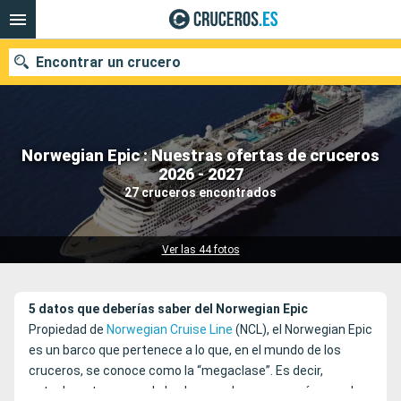
Encontrar un crucero
Norwegian Epic : Nuestras ofertas de cruceros
Nuestros destinos
2026 - 2027
27 cruceros encontrados
Fecha de salida
Puertos
Compañías
Ver las 44 fotos
Buscar
5 datos que deberías saber del Norwegian Epic
Propiedad de
Norwegian Cruise Line
(NCL), el Norwegian Epic
es un barco que pertenece a lo que, en el mundo de los
cruceros, se conoce como la “megaclase”. Es decir,
actualmente es uno de los barcos de crucero más grandes