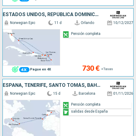
ESTADOS UNIDOS, REPÚBLICA DOMINICANA, PORTO RICO, TÓRTOLA, GUADALUPE, SAN MARTÍN, SANTO TOMÁS, BAHAMAS
Norwegian Epic
11 d
Orlando
10/12/2027
Pensión completa
730 €
+Tasas
Pague en 4X
ESPAÑA, TENERIFE, SANTO TOMÁS, BAHAMAS, ESTADOS UNIDOS
Norwegian Epic
15 d
Barcelona
01/11/2026
Pensión completa
salidas desde España