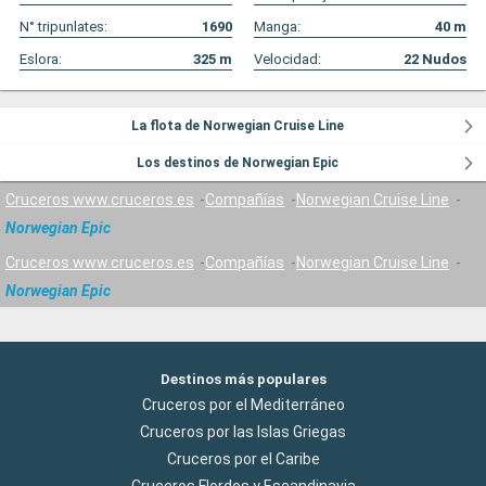
N° tripunlates:
1690
Manga:
40
m
Eslora:
325
m
Velocidad:
22
Nudos
La flota de Norwegian Cruise Line
Los destinos de Norwegian Epic
Cruceros www.cruceros.es
Compañías
Norwegian Cruise Line
Norwegian Epic
Cruceros www.cruceros.es
Compañías
Norwegian Cruise Line
Norwegian Epic
Destinos más populares
Cruceros por el Mediterráneo
Cruceros por las Islas Griegas
Cruceros por el Caribe
Cruceros Flordos y Escandinavia