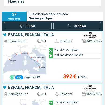
+
Leer más
en servicio.
27
Sus criterios de búsqueda:
Norwegian Epic
cruceros
Filtrar
Ordenar
ESPAÑA, FRANCIA, ITALIA
Norwegian Epic
8 d
Barcelona
04/10/2026
Pensión completa
salidas desde España
392 €
+Tasas
Pague en 4X
ESPAÑA, FRANCIA, ITALIA
Norwegian Epic
8 d
Barcelona
06/09/2026
Pensión completa