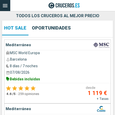
TODOS LOS CRUCEROS AL MEJOR PRECIO
HOT SALE
OPORTUNIDADES
Nuestros destinos
Fecha de salida
Mediterráneo
MSC World Europa
Puertos
Compañías
Barcelona
8 días / 7 noches
Buscar
07/08/2026
Bebidas incluidas
desde
1 119 €
4.6
/5
-
259 opiniones
+ Tasas
Mediterráneo