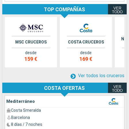
VER
TOP COMPAÑÍAS
TODO
NOR
MSC CRUCEROS
COSTA CRUCEROS
desde
desde
159 €
169 €
Ver todos los cruceros
VER
COSTA OFERTAS
TODO
Mediterráneo
Costa Smeralda
Barcelona
8 días / 7 noches