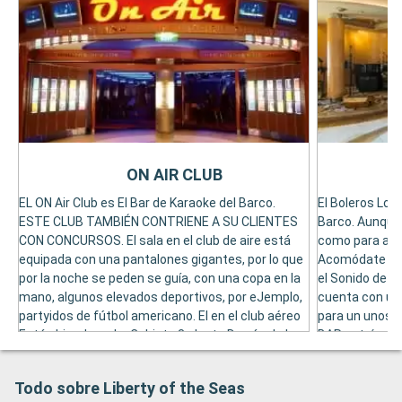
ON AIR CLUB
EL ON Air Club es El Bar de Karaoke del Barco.
El Boleros Lou
ESTE CLUB TAMBIÉN CONTRIENE A SU CLIENTES
Barco. Aunque 
CON CONCURSOS. El sala en el club de aire está
como para aco
equipada con una pantalones gigantes, por lo que
Acomódate en 
por la noche se peden se guía, con una copa en la
el Sonido de l
mano, algunos elevados deportivos, por eJemplo,
cuenta con una
partyidos de fútbol americano. El en el club aéreo
para un unos 
Está ubicado en La Cubieta 3, Justo Derrás de la
BAR entró en l
Pista de Hielo y Tiene Capacidad para 140
Main, el comedo
Personas.
Todo sobre Liberty of the Seas