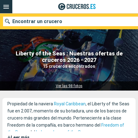
Encontrar un crucero
Liberty of the Seas : Nuestras ofertas de
Nuestros destinos
cruceros 2026 - 2027
15 cruceros encontrados
Fecha de salida
Puertos
Compañías
Ver las 98 fotos
Buscar
Propiedad de la naviera
Royal Caribbean
, el Liberty of the Seas
fue en 2.007, momento de su botadura, uno de los barcos de
crucero más grandes del mundo. Perteneciente a la clase
Freedom de la compañía, es barco hermano del
Freedom of
the Seas
y del
Independence of the Seas
.
+
Leer más