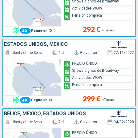
Shows dignos de Broadway
Actividades WOW
Pensión completa
292 €
+Tasas
Pague en 4X
ESTADOS UNIDOS, MÉXICO
Liberty of the Seas
6 d
Galveston
27/11/2027
PRECIO ÚNICO
Shows dignos de Broadway
Actividades WOW
Pensión completa
299 €
+Tasas
Pague en 4X
BELICE, MÉXICO, ESTADOS UNIDOS
Liberty of the Seas
7 d
Galveston
04/02/2028
PRECIO ÚNICO