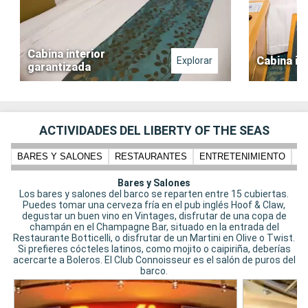
Cabina interior
Cabina in
Explorar
garantizada
ACTIVIDADES DEL LIBERTY OF THE SEAS
BARES Y SALONES
RESTAURANTES
ENTRETENIMIENTO
N
Bares y Salones
Los bares y salones del barco se reparten entre 15 cubiertas.
Puedes tomar una cerveza fría en el pub inglés Hoof & Claw,
degustar un buen vino en Vintages, disfrutar de una copa de
champán en el Champagne Bar, situado en la entrada del
Restaurante Botticelli, o disfrutar de un Martini en Olive o Twist.
Si prefieres cócteles latinos, como mojito o caipiriña, deberías
acercarte a Boleros. El Club Connoisseur es el salón de puros del
barco.