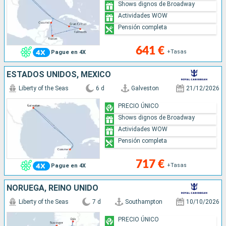
Shows dignos de Broadway
Actividades WOW
Pensión completa
641 €
+Tasas
Pague en 4X
ESTADOS UNIDOS, MÉXICO
Liberty of the Seas
6 d
Galveston
21/12/2026
PRECIO ÚNICO
Shows dignos de Broadway
Actividades WOW
Pensión completa
717 €
+Tasas
Pague en 4X
NORUEGA, REINO UNIDO
Liberty of the Seas
7 d
Southampton
10/10/2026
PRECIO ÚNICO