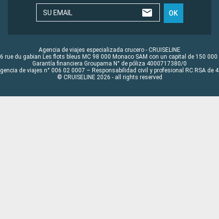
SU EMAIL
OK
Agencia de viajes especializada crucero - CRUISELINE
6 rue du gabian Les flots bleus MC 98 000 Monaco SAM con un capital de 150 000
Garantía financiera Groupama N° de póliza 4000717380/0
Agencia de viajes n° 006 02 0007 – Responsabilidad civil y profesional RC RSA de
© CRUISELINE 2026 - all rights reserved