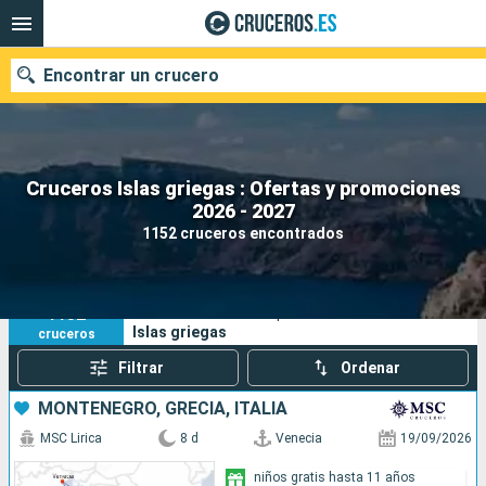
Encontrar un crucero
Cruceros Islas griegas : Ofertas y promociones
Nuestros destinos
2026 - 2027
1152 cruceros encontrados
Fecha de salida
Puertos
Compañías
1152
Sus criterios de búsqueda:
Islas griegas
cruceros
Buscar
Filtrar
Ordenar
MONTENEGRO, GRECIA, ITALIA
MSC Lirica
8 d
Venecia
19/09/2026
niños gratis hasta 11 años