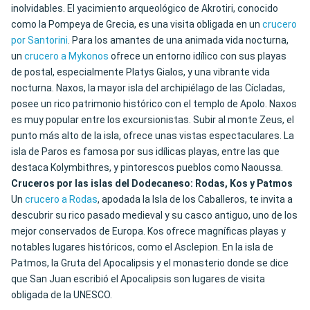
inolvidables. El yacimiento arqueológico de Akrotiri, conocido
como la Pompeya de Grecia, es una visita obligada en un
crucero
por Santorini
. Para los amantes de una animada vida nocturna,
un
crucero a Mykonos
ofrece un entorno idílico con sus playas
de postal, especialmente Platys Gialos, y una vibrante vida
nocturna. Naxos, la mayor isla del archipiélago de las Cícladas,
posee un rico patrimonio histórico con el templo de Apolo. Naxos
es muy popular entre los excursionistas. Subir al monte Zeus, el
punto más alto de la isla, ofrece unas vistas espectaculares. La
isla de Paros es famosa por sus idílicas playas, entre las que
destaca Kolymbithres, y pintorescos pueblos como Naoussa.
Cruceros por las islas del Dodecaneso: Rodas, Kos y Patmos
Un
crucero a Rodas
, apodada la Isla de los Caballeros, te invita a
descubrir su rico pasado medieval y su casco antiguo, uno de los
mejor conservados de Europa. Kos ofrece magníficas playas y
notables lugares históricos, como el Asclepion. En la isla de
Patmos, la Gruta del Apocalipsis y el monasterio donde se dice
que San Juan escribió el Apocalipsis son lugares de visita
obligada de la UNESCO.