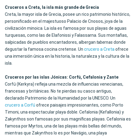
Cruceros a Creta, la isla más grande de Grecia
Creta, la mayor isla de Grecia, posee un rico patrimonio histórico,
personificado en el majestuoso Palacio de Cnosos, joya de la
civilización minoica. La isla es famosa por sus playas de aguas
turquesas, como las de Elafonissi y Falassarna. Sus montañas,
salpicadas de pueblos encantadores, albergan
tabernas
donde
degustar la famosa cocina cretense. Un
crucero a Creta
ofrece
una inmersión única en la historia, la naturaleza y la cultura de la
isla.
Cruceros por las islas Jónicas: Corfú, Cefalonia y Zante
Corfú (Kerkyra) refleja una mezcla de influencias venecianas,
francesas y británicas.
No te pierdas su casco antiguo
,
declarado Patrimonio de la Humanidad por la UNESCO. Un
crucero a Corfú
ofrece paisajes impresionantes, como Porto
Timoni, una espectacular playa doble. Cefalonia (Kefallonia) y
Zakynthos son famosas por sus magníficas playas. Cefalonia es
famosa por Myrtos, una de las playas más bellas del mundo,
mientras que Zakynthos lo es por Navágio, una playa