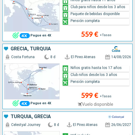
Club para niños desde los 3 años
Paquete de bebidas disponible
Pensión completa
559 €
+Tasas
Pague en 4X
GRECIA, TURQUÍA
Costa Fortuna
8 d
El Pireo Atenas
14/08/2026
Niños gratis hasta los 17 años
Club niños desde los 3 años
Pensión completa
599 €
+Tasas
Pague en 4X
Vuelo disponible
TURQUÍA, GRECIA
Celestyal Journey
8 d
El Pireo Atenas
26/06/2027