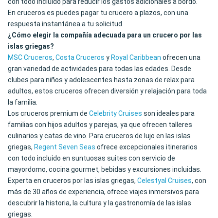
con todo incluido para reducir los gastos adicionales a bordo.
En cruceros.es puedes pagar tu crucero a plazos, con una
respuesta instantánea a tu solicitud.
¿Cómo elegir la compañía adecuada para un crucero por las
islas griegas?
MSC Cruceros
,
Costa Cruceros
y
Royal Caribbean
ofrecen una
gran variedad de actividades para todas las edades. Desde
clubes para niños y adolescentes hasta zonas de relax para
adultos, estos cruceros ofrecen diversión y relajación para toda
la familia.
Los cruceros premium de
Celebrity Cruises
son ideales para
familias con hijos adultos y parejas, ya que ofrecen talleres
culinarios y catas de vino. Para cruceros de lujo en las islas
griegas,
Regent Seven Seas
ofrece excepcionales itinerarios
con todo incluido en suntuosas suites con servicio de
mayordomo, cocina gourmet, bebidas y excursiones incluidas.
Experta en cruceros por las islas griegas,
Celestyal Cruises
, con
más de 30 años de experiencia, ofrece viajes inmersivos para
descubrir la historia, la cultura y la gastronomía de las islas
griegas.