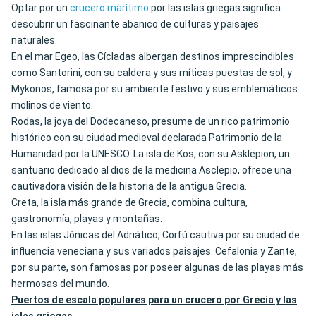
Optar por un
crucero marítimo
por las islas griegas significa
descubrir un fascinante abanico de culturas y paisajes
naturales.
En el mar Egeo, las Cícladas albergan destinos imprescindibles
como Santorini, con su caldera y sus míticas puestas de sol, y
Mykonos, famosa por su ambiente festivo y sus emblemáticos
molinos de viento.
Rodas, la joya del Dodecaneso, presume de un rico patrimonio
histórico con su ciudad medieval declarada Patrimonio de la
Humanidad por la UNESCO. La isla de Kos, con su Asklepion, un
santuario dedicado al dios de la medicina Asclepio, ofrece una
cautivadora visión de la historia de la antigua Grecia.
Creta, la isla más grande de Grecia, combina cultura,
gastronomía, playas y montañas.
En las islas Jónicas del Adriático, Corfú cautiva por su ciudad de
influencia veneciana y sus variados paisajes. Cefalonia y Zante,
por su parte, son famosas por poseer algunas de las playas más
hermosas del mundo.
Puertos de escala populares para un crucero por Grecia y las