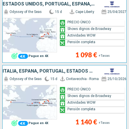
ESTADOS UNIDOS, PORTUGAL, ESPAÑA, ITALIA
Odyssey of the Seas
15 d
Cape Liberty
25/04/2027
PRECIO ÚNICO
Shows dignos de Broadway
Actividades WOW
Pensión completa
1 098 €
+Tasas
Pague en 4X
ITALIA, ESPAÑA, PORTUGAL, ESTADOS UNIDOS
Odyssey of the Seas
15 d
Civitavecchia - Roma
25/10/2026
PRECIO ÚNICO
Shows dignos de Broadway
Actividades WOW
Pensión completa
1 140 €
+Tasas
Pague en 4X