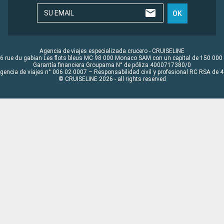
SU EMAIL
OK
Agencia de viajes especializada crucero - CRUISELINE
6 rue du gabian Les flots bleus MC 98 000 Monaco SAM con un capital de 150 000
Garantía financiera Groupama N° de póliza 4000717380/0
Agencia de viajes n° 006 02 0007 – Responsabilidad civil y profesional RC RSA de
© CRUISELINE 2026 - all rights reserved