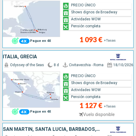
PRECIO ÚNICO
Shows dignos de Broadway
Actividades WOW
Pensión completa
1 093 €
+Tasas
Pague en 4X
ITALIA, GRECIA
Odyssey of the Seas
8 d
Civitavecchia - Roma
18/10/2026
PRECIO ÚNICO
Shows dignos de Broadway
Actividades WOW
Pensión completa
1 127 €
+Tasas
Pague en 4X
Vuelo disponible
SAN MARTÍN, SANTA LUCIA, BARBADOS, SAN CRISTÓBAL Y NIEVES, ESTADOS UNIDOS