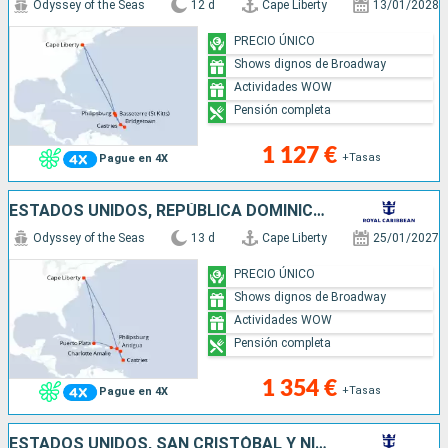
Odyssey of the Seas
12 d
Cape Liberty
13/01/2028
PRECIO ÚNICO
Shows dignos de Broadway
Actividades WOW
Pensión completa
1 127 €
+Tasas
Pague en 4X
ESTADOS UNIDOS, REPÚBLICA DOMINICANA, ANTIGUA Y BARBUDA, SANTA LUCIA, SAN MARTÍN
Odyssey of the Seas
13 d
Cape Liberty
25/01/2027
PRECIO ÚNICO
Shows dignos de Broadway
Actividades WOW
Pensión completa
1 354 €
+Tasas
Pague en 4X
ESTADOS UNIDOS, SAN CRISTÓBAL Y NIEVES, ANTIGUA Y BARBUDA, BARBADOS, SANTA LUCIA, SAN MARTÍN