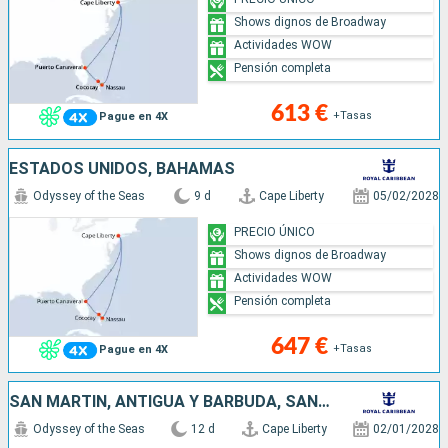
Shows dignos de Broadway
Actividades WOW
Pensión completa
613 €
+Tasas
Pague en 4X
ESTADOS UNIDOS, BAHAMAS
Odyssey of the Seas
9 d
Cape Liberty
05/02/2028
PRECIO ÚNICO
Shows dignos de Broadway
Actividades WOW
Pensión completa
647 €
+Tasas
Pague en 4X
SAN MARTÍN, ANTIGUA Y BARBUDA, SAN CRISTÓBAL Y NIEVES, ESTADOS UNIDOS
Odyssey of the Seas
12 d
Cape Liberty
02/01/2028