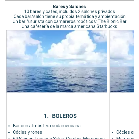
Bares y Salones
10 bares y cafés, incluidos 2 salones privados
Cada bar/salón tiene su propia temática y ambientación
Un bar futurista con camareros robóticos: The Bionic Bar
Una cafetería de la marca americana Starbucks
1.- BOLEROS
Bar con atmósfera sudamericana
Cócles y rones
Cócles orig
6 Músicos Tocando Salsa, Cumbia, Merengue y
Mantenimie