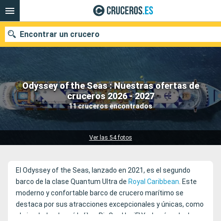
Encontrar un crucero
Odyssey of the Seas : Nuestras ofertas de
Nuestros destinos
cruceros 2026 - 2027
11 cruceros encontrados
Fecha de salida
Puertos
Compañías
Ver las 54 fotos
Buscar
El Odyssey of the Seas, lanzado en 2021, es el segundo
barco de la clase Quantum Ultra de
Royal Caribbean
. Este
moderno y confortable barco de crucero marítimo se
destaca por sus atracciones excepcionales y únicas, como
el simulador de caída libre RipCord by iFLY y la cápsula de