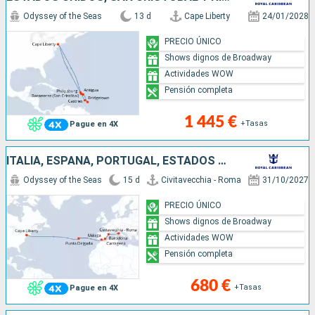
Odyssey of the Seas
13 d
Cape Liberty
24/01/2028
PRECIO ÚNICO
Shows dignos de Broadway
Actividades WOW
Pensión completa
1 445 €
+Tasas
Pague en 4X
ITALIA, ESPAÑA, PORTUGAL, ESTADOS UNIDOS
Odyssey of the Seas
15 d
Civitavecchia - Roma
31/10/2027
PRECIO ÚNICO
Shows dignos de Broadway
Actividades WOW
Pensión completa
680 €
+Tasas
Pague en 4X