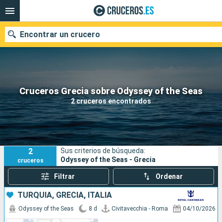
Encontrar un crucero
Nuestros destinos
Cruceros Grecia sobre Odyssey of the Seas
2 cruceros encontrados
Fecha de salida
Puertos
Compañías
2
Sus criterios de búsqueda:
Buscar
Odyssey of the Seas - Grecia
cruceros
Filtrar
Ordenar
TURQUÍA, GRECIA, ITALIA
Odyssey of the Seas
8 d
Civitavecchia - Roma
04/10/2026