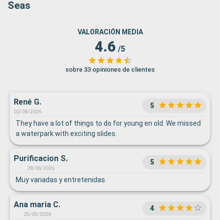
Seas
VALORACIÓN MEDIA
4.6
/5
sobre 33 opiniones de clientes
René G.
5
02/08/2026
They have a lot of things to do for young en old. We missed
a waterpark with exciting slides.
Purificacion S.
5
28/06/2026
Muy variadas y entretenidas
Ana maria C.
4
25/05/2026