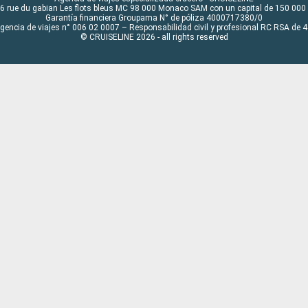
6 rue du gabian Les flots bleus MC 98 000 Monaco SAM con un capital de 150 000
Garantía financiera Groupama N° de póliza 4000717380/0
Agencia de viajes n° 006 02 0007 – Responsabilidad civil y profesional RC RSA de
© CRUISELINE 2026 - all rights reserved