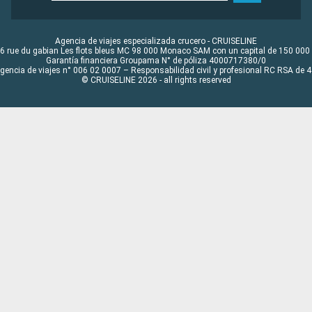
Agencia de viajes especializada crucero - CRUISELINE
6 rue du gabian Les flots bleus MC 98 000 Monaco SAM con un capital de 150 000
Garantía financiera Groupama N° de póliza 4000717380/0
Agencia de viajes n° 006 02 0007 – Responsabilidad civil y profesional RC RSA de
© CRUISELINE 2026 - all rights reserved