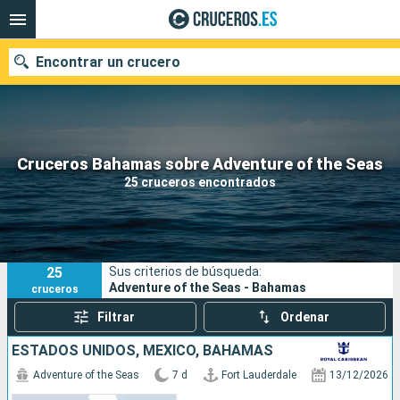
Encontrar un crucero
Nuestros destinos
Cruceros Bahamas sobre Adventure of the Seas
25 cruceros encontrados
Fecha de salida
Puertos
Compañías
25
Sus criterios de búsqueda:
Buscar
Adventure of the Seas - Bahamas
cruceros
Filtrar
Ordenar
ESTADOS UNIDOS, MÉXICO, BAHAMAS
Adventure of the Seas
7 d
Fort Lauderdale
13/12/2026