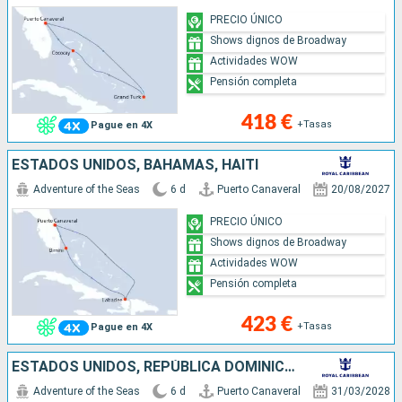
PRECIO ÚNICO
Shows dignos de Broadway
Actividades WOW
Pensión completa
418 €
+Tasas
Pague en 4X
ESTADOS UNIDOS, BAHAMAS, HAITI
Adventure of the Seas
6 d
Puerto Canaveral
20/08/2027
PRECIO ÚNICO
Shows dignos de Broadway
Actividades WOW
Pensión completa
423 €
+Tasas
Pague en 4X
ESTADOS UNIDOS, REPÚBLICA DOMINICANA, ISLAS TURCAS Y CAICOS
Adventure of the Seas
6 d
Puerto Canaveral
31/03/2028