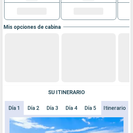
Mis opciones de cabina
SU ITINERARIO
Día 1
Día 2
Día 3
Día 4
Día 5
Día 6
Itinerario