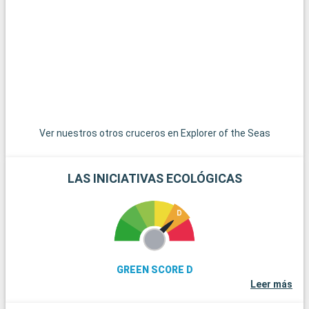
atracciones. Walt Disney World Resort, Universal Studios
Florida y SeaWorld Orlando ofrecen experiencias mágicas a
visitantes de todas las edades. Además de sus parques
temáticos, Orlando ofrece una gran variedad de actividades,
como espectáculos en directo, centros comerciales, campos
de golf y diversas experiencias culinarias. Para los que buscan
un descanso del ajetreo de los parques, los jardines botánicos
y museos de Orlando ofrecen un día más tranquilo pero
igualmente gratificante.
Ver nuestros otros cruceros en Explorer of the Seas
LAS INICIATIVAS ECOLÓGICAS
GREEN SCORE D
Leer más