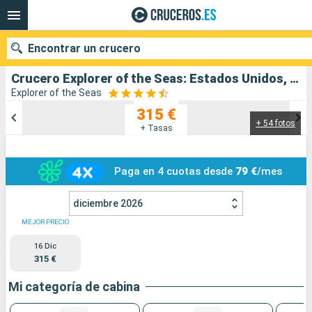
Encontrar un crucero
Crucero Explorer of the Seas: Estados Unidos, México salida desde Puerto Canaveral
Explorer of the Seas
315 €
+ 54 fotos
Nuestros destinos
+ Tasas
Fecha de salida
Paga en 4 cuotas desde
79 €
/mes
Puertos
Compañías
diciembre 2026
Buscar
MEJOR PRECIO
16 Dic
315 €
Mi categoría de cabina