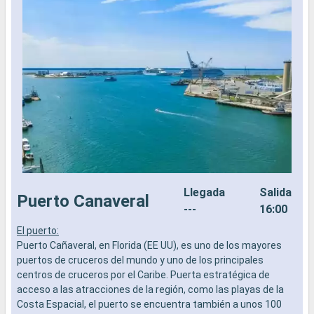
Llegada
Salida
Puerto Canaveral
---
16:00
El puerto:
L
Puerto Cañaveral, en Florida (EE UU), es uno de los mayores
a
puertos de cruceros del mundo y uno de los principales
b
centros de cruceros por el Caribe. Puerta estratégica de
s
acceso a las atracciones de la región, como las playas de la
e
Costa Espacial, el puerto se encuentra también a unos 100