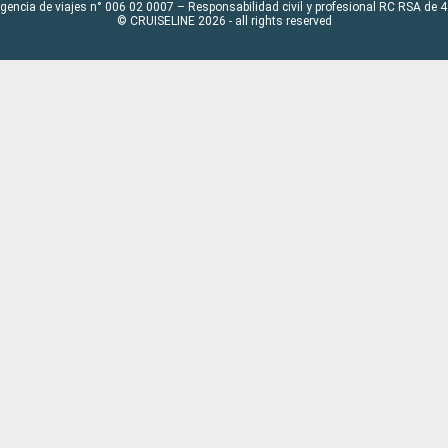
Agencia de viajes n° 006 02 0007 – Responsabilidad civil y profesional RC RSA de
© CRUISELINE 2026 - all rights reserved