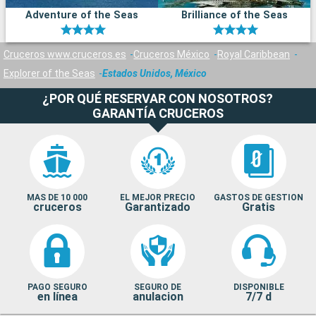
Adventure of the Seas
Brilliance of the Seas
Cruceros www.cruceros.es
Cruceros México
Royal Caribbean
Explorer of the Seas
Estados Unidos, México
¿POR QUÉ RESERVAR CON NOSOTROS?
GARANTÍA CRUCEROS
MAS DE 10 000
EL MEJOR PRECIO
GASTOS DE GESTION
cruceros
Garantizado
Gratis
PAGO SEGURO
SEGURO DE
DISPONIBLE
en línea
anulacion
7/7 d