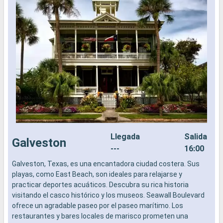
Llegada
Salida
Galveston
---
16:00
Galveston, Texas, es una encantadora ciudad costera. Sus
L
playas, como East Beach, son ideales para relajarse y
a
practicar deportes acuáticos. Descubra su rica historia
b
visitando el casco histórico y los museos. Seawall Boulevard
s
ofrece un agradable paseo por el paseo marítimo. Los
e
restaurantes y bares locales de marisco prometen una