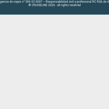
Agencia de viajes n° 006 02 0007 – Responsabilidad civil y profesional RC RSA de
© CRUISELINE 2026 - all rights reserved