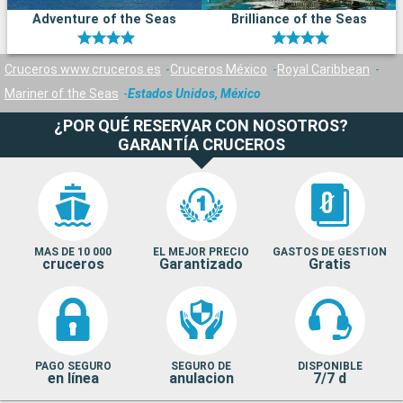
Adventure of the Seas
Brilliance of the Seas
Cruceros www.cruceros.es
Cruceros México
Royal Caribbean
Mariner of the Seas
Estados Unidos, México
¿POR QUÉ RESERVAR CON NOSOTROS?
GARANTÍA CRUCEROS
MAS DE 10 000
EL MEJOR PRECIO
GASTOS DE GESTION
cruceros
Garantizado
Gratis
PAGO SEGURO
SEGURO DE
DISPONIBLE
en línea
anulacion
7/7 d