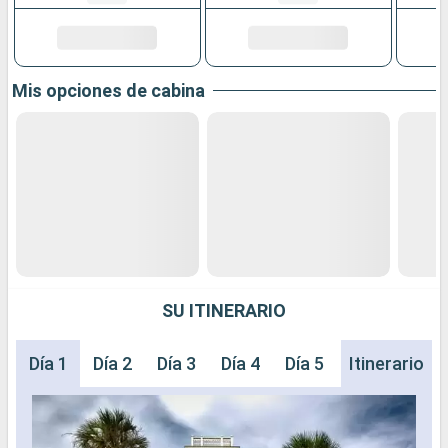
Mis opciones de cabina
SU ITINERARIO
Día 1
Día 2
Día 3
Día 4
Día 5
Día 6
Itinerario