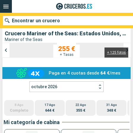
Encontrar un crucero
Crucero Mariner of the Seas: Estados Unidos, México salida desde Galveston
Mariner of the Seas
255 €
+ 125 fotos
Nuestros destinos
+ Tasas
Fecha de salida
Paga en 4 cuotas desde
64 €
/mes
Puertos
Compañías
octubre 2026
Buscar
8 Ago
17 Ago
22 Ago
31 Ago
Completo
644 €
355 €
348 €
Mi categoría de cabina