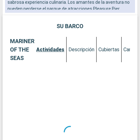
sabrosa experiencia culinaria. Los amantes de la aventura no
pueden perderse el parque de atracciones Pleasure Pier.
Galveston combina historia, ocio y naturaleza para una escala
entretenida y cultural.
SU BARCO
MARINER
OF THE
Actividades
Descripción
Cubiertas
Camaro
SEAS