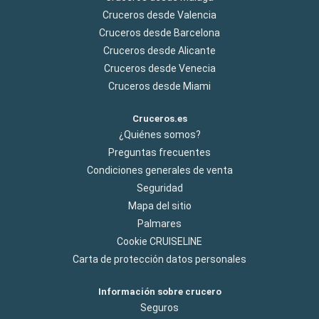
Lamentablemente, esa esencia se ha perdido y, con ella,
Cruceros desde Valencia
uno de los momentos más emblemáticos que
tradicionalmente distinguían a los cruceros de MSC. Cobro
Cruceros desde Barcelona
de una tasa de un euro No entendemos la decisión de incluir
Cruceros desde Alicante
de forma unilateral un cargo de un euro por crucerista sin el
Cruceros desde Venecia
consentimiento previo del cliente. Además, para recuperar
Cruceros desde Miami
dicho importe es obligatorio acudir a Recepción, esperar la
correspondiente cola y firmar un formulario. Consideramos
Cruceros.es
que los pasajeros no deberían verse obligados a realizar
¿Quiénes somos?
este trámite para corregir una actuación iniciada por la
propia compañía.
Preguntas frecuentes
Condiciones generales de venta
Seguridad
Mapa del sitio
Palmares
Cookie CRUISELINE
Carta de protección datos personales
Información sobre crucero
Seguros