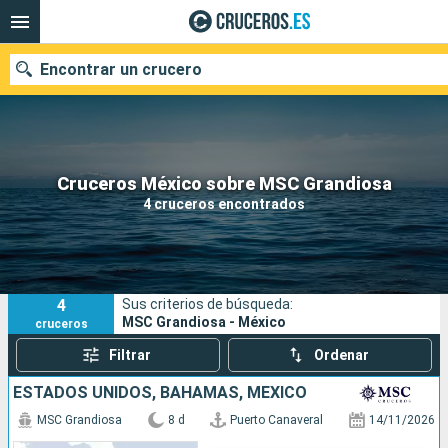
Encontrar un crucero
Nuestros destinos
Cruceros México sobre MSC Grandiosa
4 cruceros encontrados
Fecha de salida
Puertos
Compañías
4
Sus criterios de búsqueda:
Buscar
MSC Grandiosa - México
cruceros
Filtrar
Ordenar
ESTADOS UNIDOS, BAHAMAS, MÉXICO
MSC Grandiosa
8 d
Puerto Canaveral
14/11/2026