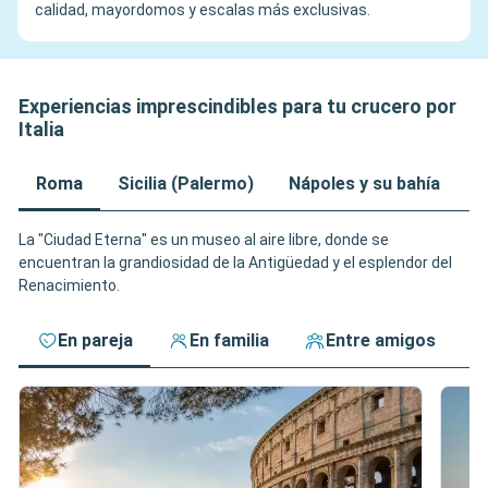
calidad, mayordomos y escalas más exclusivas.
Experiencias imprescindibles para tu crucero por
Italia
Roma
Sicilia (Palermo)
Nápoles y su bahía
G
La "Ciudad Eterna" es un museo al aire libre, donde se
encuentran la grandiosidad de la Antigüedad y el esplendor del
Renacimiento.
En pareja
En familia
Entre amigos