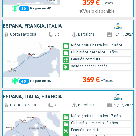
359 €
+Tasas
Pague en 4X
Vuelo disponible
ESPAÑA, FRANCIA, ITALIA
Costa Favolosa
5 d
Barcelona
10/11/2027
Niños gratis hasta los 17 años
Club niños desde los 3 años
Pensión completa
salidas desde España
369 €
+Tasas
Pague en 4X
ESPAÑA, ITALIA, FRANCIA
Costa Toscana
7 d
Barcelona
20/12/2027
Niños gratis hasta los 17 años
Club niños desde los 3 años
Pensión completa