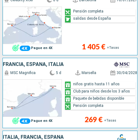
Celebrity Xcel
8 d
Barcelona
10/07/2027
Pensión completa
salidas desde España
1 405 €
+Tasas
Pague en 4X
FRANCIA, ESPAÑA, ITALIA
MSC Magnifica
5 d
Marsella
30/04/2028
niños gratis hasta 11 años
Club para niños desde los 3 años
Paquete de bebidas disponible
Pensión completa
269 €
+Tasas
Pague en 4X
ITALIA, FRANCIA, ESPAÑA