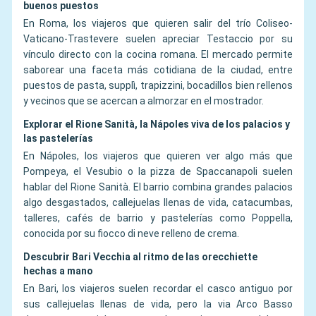
buenos puestos
En Roma, los viajeros que quieren salir del trío Coliseo-
Vaticano-Trastevere suelen apreciar Testaccio por su
vínculo directo con la cocina romana. El mercado permite
saborear una faceta más cotidiana de la ciudad, entre
puestos de pasta, supplì, trapizzini, bocadillos bien rellenos
y vecinos que se acercan a almorzar en el mostrador.
Explorar el Rione Sanità, la Nápoles viva de los palacios y
las pastelerías
En Nápoles, los viajeros que quieren ver algo más que
Pompeya, el Vesubio o la pizza de Spaccanapoli suelen
hablar del Rione Sanità. El barrio combina grandes palacios
algo desgastados, callejuelas llenas de vida, catacumbas,
talleres, cafés de barrio y pastelerías como Poppella,
conocida por su fiocco di neve relleno de crema.
Descubrir Bari Vecchia al ritmo de las orecchiette
hechas a mano
En Bari, los viajeros suelen recordar el casco antiguo por
sus callejuelas llenas de vida, pero la via Arco Basso