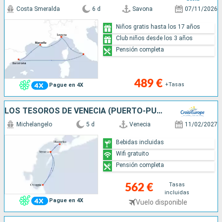
Costa Smeralda
6 d
Savona
07/11/2026
Niños gratis hasta los 17 años
Club niños desde los 3 años
Pensión completa
489 €
+Tasas
Pague en 4X
LOS TESOROS DE VENECIA (PUERTO-PUERTO)
Michelangelo
5 d
Venecia
11/02/2027
Bebidas incluidas
Wifi gratuito
Pensión completa
Tasas
562 €
incluidas
Pague en 4X
Vuelo disponible