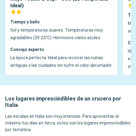
Ideal)
Tie
Tiempo y baño
Muc
Sol y temperaturas suaves. Temperaturas muy
supe
agradables (20-25°C). Hermosos cielos azules.
Con
Consejo experto
Idea
La época perfecta. Ideal para recorrer las ruinas
excu
antiguas y las ciudades sin sufrir el calor abrumador.
yac
Los lugares imprescindibles de un crucero por
Italia
Las escalas en Italia son muy intensas. Para aprovechar al
máximo tus días en tierra, estos son los lugares imprescindibles
por temática.