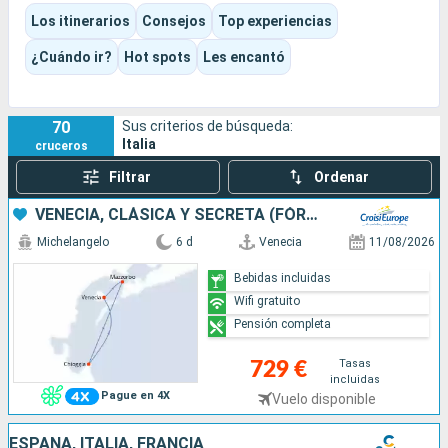
antiguos y aguas cristalinas.
Los itinerarios
Consejos
Top experiencias
El destino combina con total naturalidad patrimonio,
gastronomía, estilo de vida y placer de navegar, con cruceros
¿Cuándo ir?
Hot spots
Les encantó
que reservan tanto espacio para las grandes visitas como
para los momentos de relax a bordo.
70
Sus criterios de búsqueda:
Italia
cruceros
Filtrar
Ordenar
VENECIA, CLÁSICA Y SECRETA (FÓRMULA DE PUERTO A PUERTO)
Michelangelo
6 d
Venecia
11/08/2026
Bebidas incluidas
Wifi gratuito
Pensión completa
Tasas
729 €
incluidas
Pague en 4X
Vuelo disponible
ESPAÑA, ITALIA, FRANCIA