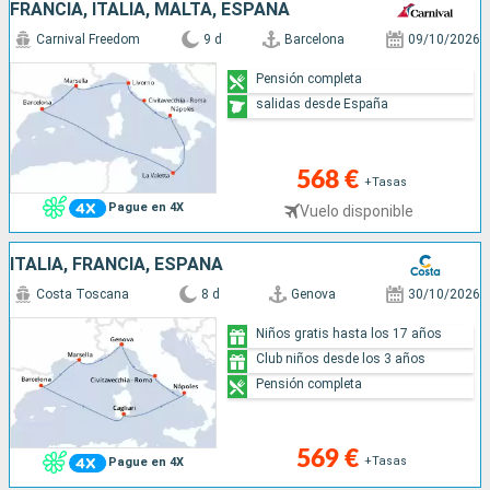
FRANCIA, ITALIA, MALTA, ESPAÑA
Carnival Freedom
9 d
Barcelona
09/10/2026
Pensión completa
salidas desde España
568 €
+Tasas
Pague en 4X
Vuelo disponible
ITALIA, FRANCIA, ESPAÑA
Costa Toscana
8 d
Genova
30/10/2026
Niños gratis hasta los 17 años
Club niños desde los 3 años
Pensión completa
569 €
+Tasas
Pague en 4X