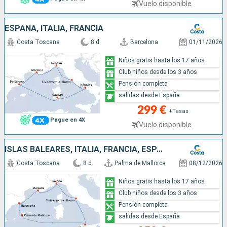
Vuelo disponible
ESPAÑA, ITALIA, FRANCIA
Costa Toscana
8 d
Barcelona
01/11/2026
Niños gratis hasta los 17 años
Club niños desde los 3 años
Pensión completa
salidas desde España
299 €
+Tasas
Pague en 4X
Vuelo disponible
ISLAS BALEARES, ITALIA, FRANCIA, ESPAÑA
Costa Toscana
8 d
Palma de Mallorca
08/12/2026
Niños gratis hasta los 17 años
Club niños desde los 3 años
Pensión completa
salidas desde España