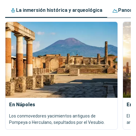
La inmersión histórica y arqueológica
Panoram
En Nápoles
En 
Los conmovedores yacimientos antiguos de
El C
Pompeya o Herculano, sepultados por el Vesubio.
arqu