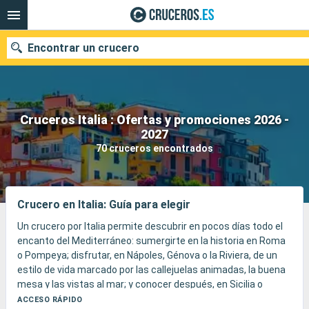
Encontrar un crucero
Cruceros Italia : Ofertas y promociones 2026 -
Nuestros destinos
2027
70 cruceros encontrados
Fecha de salida
Puertos
Compañías
Crucero en Italia: Guía para elegir
Buscar
Un crucero por Italia permite descubrir en pocos días todo el
encanto del Mediterráneo: sumergirte en la historia en Roma
o Pompeya; disfrutar, en Nápoles, Génova o la Riviera, de un
estilo de vida marcado por las callejuelas animadas, la buena
mesa y las vistas al mar; y conocer después, en Sicilia o
Cerdeña, una Italia más insular, entre volcanes, templos
ACCESO RÁPIDO