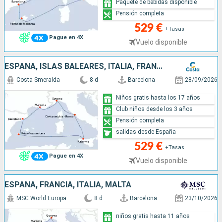
Paquete de bebidas disponible
Pensión completa
529 €
+Tasas
Pague en 4X
Vuelo disponible
ESPAÑA, ISLAS BALEARES, ITALIA, FRANCIA
Costa Smeralda
8 d
Barcelona
28/09/2026
Niños gratis hasta los 17 años
Club niños desde los 3 años
Pensión completa
salidas desde España
529 €
+Tasas
Pague en 4X
Vuelo disponible
ESPAÑA, FRANCIA, ITALIA, MALTA
MSC World Europa
8 d
Barcelona
23/10/2026
niños gratis hasta 11 años