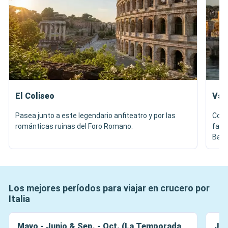
El Coliseo
Vat
Pasea junto a este legendario anfiteatro y por las
Comp
románticas ruinas del Foro Romano.
fasci
Basí
Los mejores períodos para viajar en crucero por
Italia
Mayo - Junio & Sep. - Oct. (La Temporada
Jul