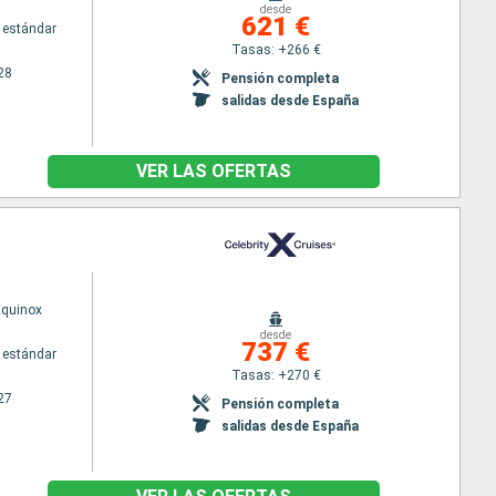
desde
621 €
 estándar
Tasas: +266 €
28
Pensión completa
salidas desde España
VER LAS OFERTAS
Equinox
desde
737 €
 estándar
Tasas: +270 €
27
Pensión completa
salidas desde España