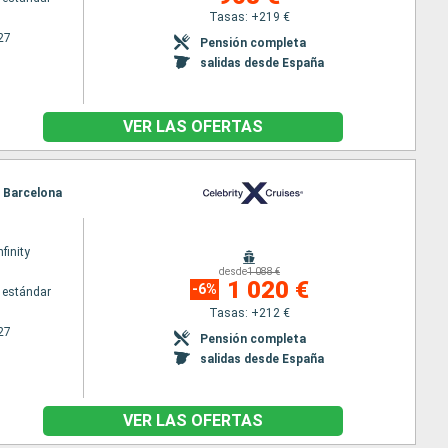
Tasas: +219 €
27
Pensión completa
salidas desde España
VER LAS OFERTAS
, Barcelona
nfinity
desde
1 088 €
1 020 €
-6%
 estándar
Tasas: +212 €
27
Pensión completa
salidas desde España
VER LAS OFERTAS