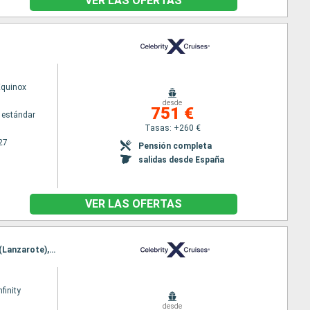
VER LAS OFERTAS
Equinox
desde
751 €
 estándar
Tasas: +260 €
27
Pensión completa
salidas desde España
VER LAS OFERTAS
Itinerario : Barcelona, Málaga, Tánger, Casablanca, Las Palmas, Santa Cruz de Tenerife, Arrecife (Lanzarote), Gibraltar, Barcelona
nfinity
desde