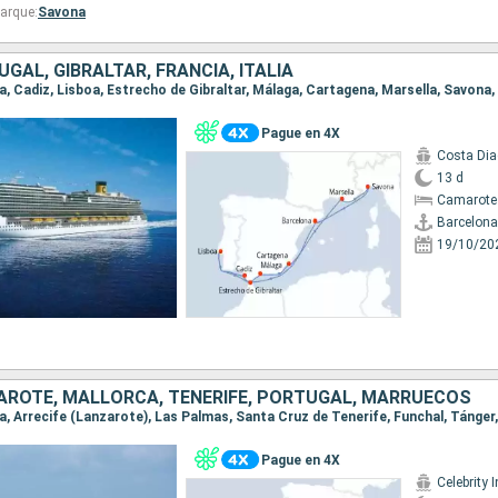
arque:
Savona
GAL, GIBRALTAR, FRANCIA, ITALIA
na, Cadiz, Lisboa, Estrecho de Gibraltar, Málaga, Cartagena, Marsella, Savona
Pague en 4X
Costa Di
13 d
Camarote
Barcelona
19/10/20
AROTE, MALLORCA, TENERIFE, PORTUGAL, MARRUECOS
na, Arrecife (Lanzarote), Las Palmas, Santa Cruz de Tenerife, Funchal, Tánger
Pague en 4X
Celebrity I