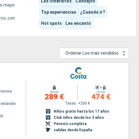
Los itinerarios
Consejos
as mejor
Top experiencias
¿Cuándo ir?
rco, con
Hot spots
Les encantó
Ordenar Los más vendidos
+
scinosa
desde
desde
289 €
474 €
Tasas: +250 €
 estándar
Niños gratis hasta los 17 años
26
Club niños desde los 3 años
Pensión completa
salidas desde España