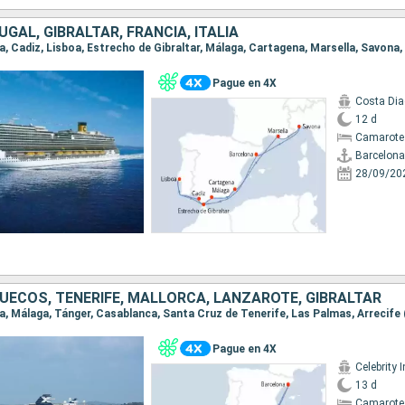
GAL, GIBRALTAR, FRANCIA, ITALIA
na, Cadiz, Lisboa, Estrecho de Gibraltar, Málaga, Cartagena, Marsella, Savona
Pague en 4X
Costa Di
12 d
Camarote
Barcelona
28/09/20
UECOS, TENERIFE, MALLORCA, LANZAROTE, GIBRALTAR
Pague en 4X
Celebrity I
13 d
Camarote