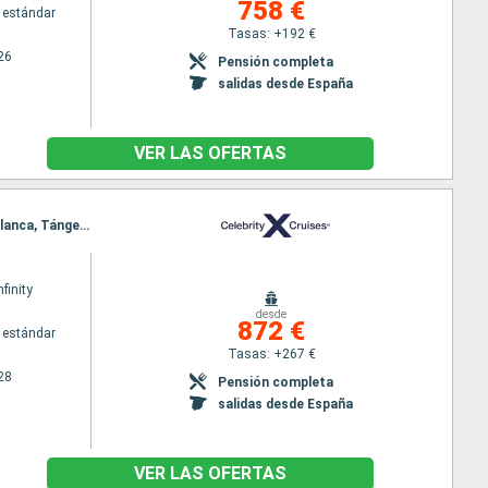
758 €
 estándar
Tasas: +192 €
26
Pensión completa
salidas desde España
VER LAS OFERTAS
Itinerario : Barcelona, Gibraltar, Arrecife (Lanzarote), Santa Cruz de Tenerife, Las Palmas, Casablanca, Tánger, Málaga, Barcelona
nfinity
desde
872 €
 estándar
Tasas: +267 €
28
Pensión completa
salidas desde España
VER LAS OFERTAS