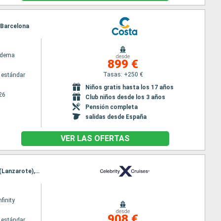
, Barcelona
adema
desde
899 €
Tasas: +250 €
 estándar
Niños gratis hasta los 17 años
26
Club niños desde los 3 años
Pensión completa
salidas desde España
VER LAS OFERTAS
Itinerario : Barcelona, Málaga, Tánger, Casablanca, Santa Cruz de Tenerife, Las Palmas, Arrecife (Lanzarote), Gibraltar, Barcelona
nfinity
desde
908 €
 estándar