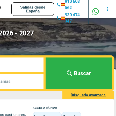
910 603
s
Salidas desde
562
España
930 474
347
2026 - 2027
Buscar
añías
Búsqueda Avanzada
ACCESO RÁPIDO
os casi lunares,