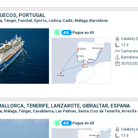
RUECOS, PORTUGAL
na, Tánger, Funchal, Oporto, Lisboa, Cadiz, Málaga, Barcelona
Pague en 4X
Celebrity 
12 d
Camarote
Barcelona
30/03/20
ALLORCA, TENERIFE, LANZAROTE, GIBRALTAR, ESPAÑA
Pague en 4X
Celebrity I
13 d