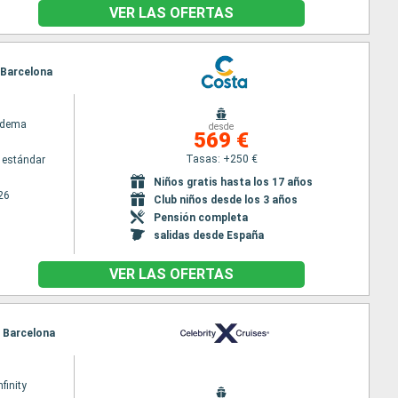
VER LAS OFERTAS
, Barcelona
adema
desde
569 €
Tasas: +250 €
 estándar
Niños gratis hasta los 17 años
26
Club niños desde los 3 años
Pensión completa
salidas desde España
VER LAS OFERTAS
, Barcelona
nfinity