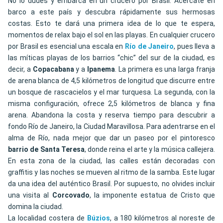
No lo dudes y embarca en un crucero por Brasil. Acércate en
barco a este país y descubra rápidamente sus hermosas
costas. Esto te dará una primera idea de lo que te espera,
momentos de relax bajo el sol en las playas. En cualquier crucero
por Brasil es esencial una escala en
Río de Janeiro
, pues lleva a
las míticas playas de los barrios “chic” del sur de la ciudad, es
decir, a
Copacabana
y a
Ipanema
. La primera es una larga franja
de arena blanca de 4,5 kilómetros de longitud que discurre entre
un bosque de rascacielos y el mar turquesa. La segunda, con la
misma configuración, ofrece 2,5 kilómetros de blanca y fina
arena. Abandona la costa y reserva tiempo para descubrir a
fondo Río de Janeiro, la Ciudad Maravillosa. Para adentrarse en el
alma de Río, nada mejor que dar un paseo por el pintoresco
barrio de Santa Teresa
, donde reina el arte y la música callejera.
En esta zona de la ciudad, las calles están decoradas con
graffitis y las noches se mueven al ritmo de la samba. Este lugar
da una idea del auténtico Brasil. Por supuesto, no olvides incluir
una visita al
Corcovado
, la imponente estatua de Cristo que
domina la ciudad.
La localidad costera de
Búzios
, a 180 kilómetros al noreste de