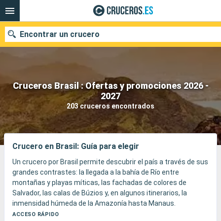
Encontrar un crucero
Cruceros Brasil : Ofertas y promociones 2026 -
Nuestros destinos
2027
203 cruceros encontrados
Fecha de salida
Puertos
Compañías
Crucero en Brasil: Guía para elegir
Buscar
Un crucero por Brasil permite descubrir el país a través de sus
grandes contrastes: la llegada a la bahía de Río entre
montañas y playas míticas, las fachadas de colores de
Salvador, las calas de Búzios y, en algunos itinerarios, la
inmensidad húmeda de la Amazonía hasta Manaus.
El viaje alterna puertos animados, playas, samba, cocina
ACCESO RÁPIDO