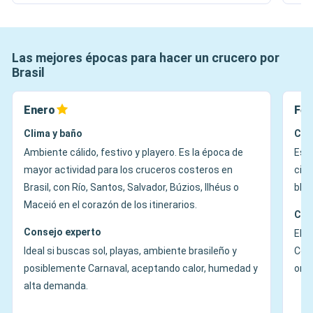
Las mejores épocas para hacer un crucero por
Brasil
Enero
Feb
Clima y baño
Cli
Ambiente cálido, festivo y playero. Es la época de
Es l
mayor actividad para los cruceros costeros en
ciud
Brasil, con Río, Santos, Salvador, Búzios, Ilhéus o
bloc
Maceió en el corazón de los itinerarios.
Con
Consejo experto
Elíg
Ideal si buscas sol, playas, ambiente brasileño y
Conv
posiblemente Carnaval, aceptando calor, humedad y
orga
alta demanda.