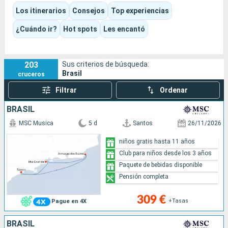
bahiana, bosque tropical, barrios históricos y largos días en el
Los itinerarios
Consejos
Top experiencias
mar a lo largo del Atlántico sur.
Según la temporada y el barco elegidos, la experiencia puede
¿Cuándo ir?
Hot spots
Les encantó
ser festiva, playera, cultural, fluvial o más refinada, en un
Brasil que se descubre tanto desde la cubierta como durante
las escalas.
203
Sus criterios de búsqueda:
Brasil
cruceros
Filtrar
Ordenar
BRASIL
MSC Musica
5 d
Santos
26/11/2026
niños gratis hasta 11 años
Club para niños desde los 3 años
Paquete de bebidas disponible
Pensión completa
309 €
+Tasas
Pague en 4X
BRASIL