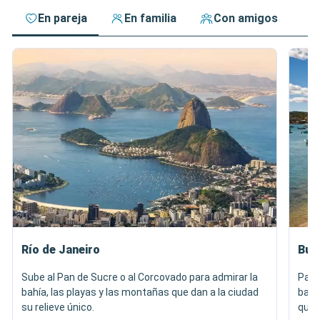
En pareja
En familia
Con amigos
Río de Janeiro
Búz
Sube al Pan de Sucre o al Corcovado para admirar la
Pase
bahía, las playas y las montañas que dan a la ciudad
barc
su relieve único.
que e