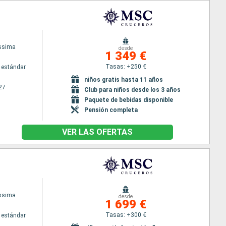
issima
desde
1 349 €
Tasas: +250 €
 estándar
niños gratis hasta 11 años
27
Club para niños desde los 3 años
Paquete de bebidas disponible
Pensión completa
VER LAS OFERTAS
issima
desde
1 699 €
Tasas: +300 €
 estándar