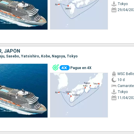
Tokyo
29/04/20
R, JAPÓN
Jeju, Sasebo, Yatsishiro, Kobe, Nagoya, Tokyo
Pague en 4X
MSC Bell
10 d
Camarote
Tokyo
11/04/20