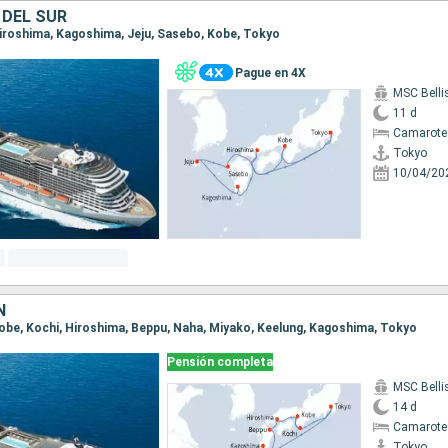
 DEL SUR
 Hiroshima, Kagoshima, Jeju, Sasebo, Kobe, Tokyo
Pague en 4X
MSC Bell
11 d
Camarote
Tokyo
10/04/20
N
 Kobe, Kochi, Hiroshima, Beppu, Naha, Miyako, Keelung, Kagoshima, Tokyo
Pensión completa
MSC Bell
14 d
Camarote
Tokyo