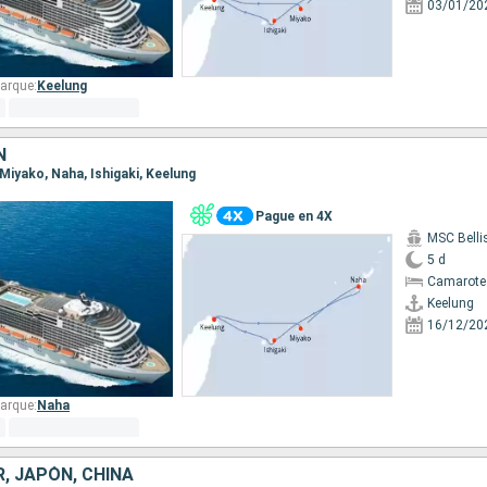
03/01/20
arque:
Keelung
N
, Miyako, Naha, Ishigaki, Keelung
Pague en 4X
MSC Bell
5 d
Camarote
Keelung
16/12/20
arque:
Naha
, JAPÓN, CHINA