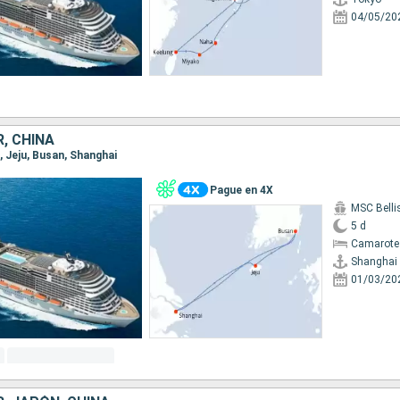
04/05/20
, CHINA
i, Jeju, Busan, Shanghai
Pague en 4X
MSC Bell
5 d
Camarote
Shanghai
01/03/20