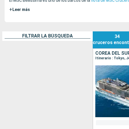
El MSC Bellissima es uno de los barcos de la
flota de MSC Crucer
+
Leer más
FILTRAR LA BÚSQUEDA
34
cruceros
encont
COREA DEL SU
Itinerario : Tokyo, 