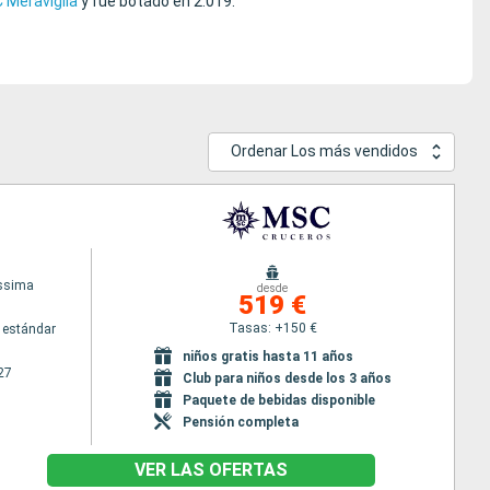
 Meraviglia
y fue botado en 2.019.
Ordenar Los más vendidos
issima
desde
519 €
Tasas: +150 €
 estándar
niños gratis hasta 11 años
27
Club para niños desde los 3 años
Paquete de bebidas disponible
Pensión completa
VER LAS OFERTAS