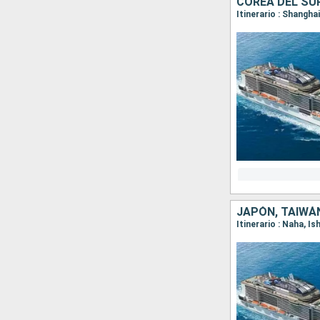
COREA DEL SUR
Itinerario : Shangha
JAPÓN, TAIWÁ
Itinerario : Naha, I