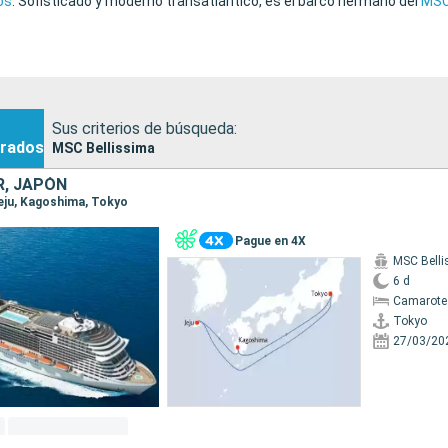
os
. Sofisticado y moderno transatlántico, es el barco hermano del
MSC
Sus criterios de búsqueda:
rados
MSC Bellissima
R, JAPÓN
Jeju, Kagoshima, Tokyo
Pague en 4X
MSC Bell
6 d
Camarote
Tokyo
27/03/20