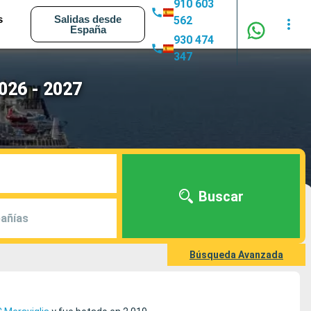
910 603
s
Salidas desde
562
España
930 474
347
026 - 2027
Buscar
añías
Búsqueda Avanzada