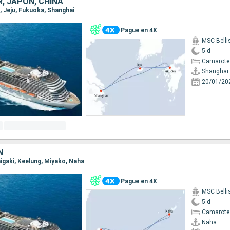
, JAPÓN, CHINA
i, Jeju, Fukuoka, Shanghai
Pague en 4X
MSC Bell
5 d
Camarote
Shanghai
20/01/20
N
shigaki, Keelung, Miyako, Naha
Pague en 4X
MSC Bell
5 d
Camarote
Naha