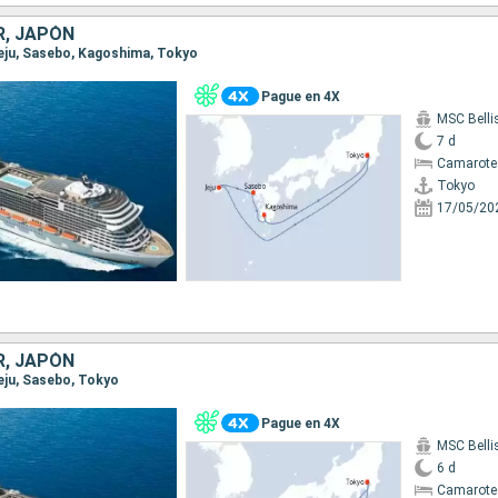
R, JAPÓN
 Jeju, Sasebo, Kagoshima, Tokyo
Pague en 4X
MSC Bell
7 d
Camarote
Tokyo
17/05/20
R, JAPÓN
Jeju, Sasebo, Tokyo
Pague en 4X
MSC Bell
6 d
Camarote