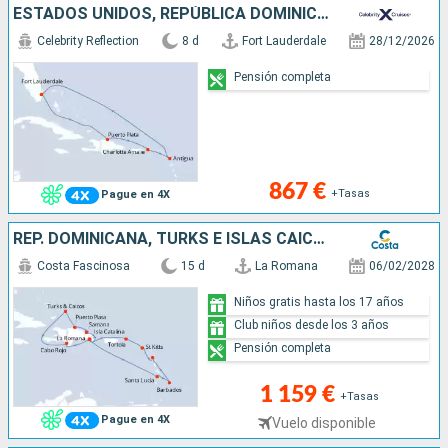
ESTADOS UNIDOS, REPÚBLICA DOMINICANA, ANTIGUA Y BARBUDA
Celebrity Reflection
8 d
Fort Lauderdale
28/12/2026
Pensión completa
867 €
+Tasas
Pague en 4X
REP. DOMINICANA, TURKS E ISLAS CAICOS, ANTILLAS, ISLAS VÍRGENES
Costa Fascinosa
15 d
La Romana
06/02/2028
Niños gratis hasta los 17 años
Club niños desde los 3 años
Pensión completa
1 159 €
+Tasas
Pague en 4X
Vuelo disponible