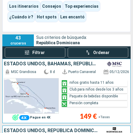
Santo Domingo, sumerge al visitante en la primera ciudad
Los itinerarios
Consejos
Top experiencias
colonial de América.
Según el puerto elegido, la experiencia puede centrarse en la
¿Cuándo ir?
Hot spots
Les encantó
playa, la naturaleza, el patrimonio, la aventura o,
sencillamente, los sabores dominicanos y el ambiente
caribeño.
43
Sus criterios de búsqueda:
República Dominicana
cruceros
Filtrar
Ordenar
ESTADOS UNIDOS, BAHAMAS, REPÚBLICA DOMINICANA
MSC Grandiosa
8 d
Puerto Canaveral
05/12/2026
niños gratis hasta 11 años
Club para niños desde los 3 años
Paquete de bebidas disponible
Pensión completa
149 €
+Tasas
Pague en 4X
ESTADOS UNIDOS, REPÚBLICA DOMINICANA, BAHAMAS