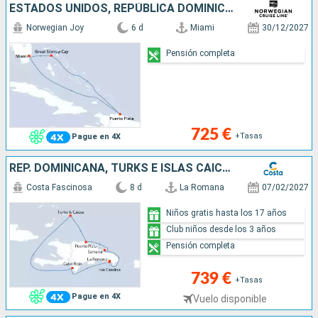
ESTADOS UNIDOS, REPÚBLICA DOMINICANA, BAHAMAS
Norwegian Joy
6 d
Miami
30/12/2027
Pensión completa
725 €
+Tasas
Pague en 4X
REP. DOMINICANA, TURKS E ISLAS CAICOS
Costa Fascinosa
8 d
La Romana
07/02/2027
Niños gratis hasta los 17 años
Club niños desde los 3 años
Pensión completa
739 €
+Tasas
Pague en 4X
Vuelo disponible