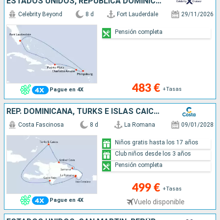
ESTADOS UNIDOS, REPÚBLICA DOMINICANA, SAN MARTÍN
Celebrity Beyond
8 d
Fort Lauderdale
29/11/2026
Pensión completa
483 €
+Tasas
Pague en 4X
REP. DOMINICANA, TURKS E ISLAS CAICOS
Costa Fascinosa
8 d
La Romana
09/01/2028
Niños gratis hasta los 17 años
Club niños desde los 3 años
Pensión completa
499 €
+Tasas
Pague en 4X
Vuelo disponible