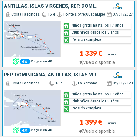
ANTILLAS, ISLAS VÍRGENES, REP. DOMINICANA, TURKS E ISLAS CAICOS
Costa Fascinosa
15 d
Pointe a pitre(Guadalupe)
07/01/2027
Niños gratis hasta los 17 años
Club niños desde los 3 años
Pensión completa
1 339 €
+Tasas
Pague en 4X
Vuelo disponible
REP. DOMINICANA, ANTILLAS, ISLAS VÍRGENES, TURKS E ISLAS CAICOS
Costa Fascinosa
15 d
La Romana
02/01/2028
Niños gratis hasta los 17 años
Club niños desde los 3 años
Pensión completa
1 399 €
+Tasas
Pague en 4X
Vuelo disponible