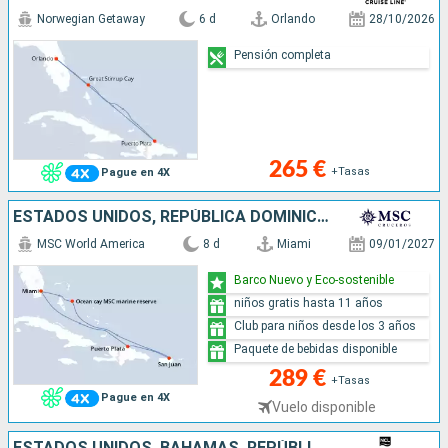
Norwegian Getaway
6 d
Orlando
28/10/2026
Pensión completa
265 €
+Tasas
Pague en 4X
ESTADOS UNIDOS, REPÚBLICA DOMINICANA, PORTO RICO, BAHAMAS
MSC World America
8 d
Miami
09/01/2027
Barco Nuevo y Eco-sostenible
niños gratis hasta 11 años
Club para niños desde los 3 años
Paquete de bebidas disponible
289 €
+Tasas
Pague en 4X
Vuelo disponible
ESTADOS UNIDOS, BAHAMAS, REPÚBLICA DOMINICANA