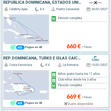
REPÚBLICA DOMINICANA, ESTADOS UNIDOS
Celebrity Apex
8 d
Puerto Canaveral
30/01/2027
Pensión completa
660 €
+Tasas
Pague en 4X
REP. DOMINICANA, TURKS E ISLAS CAICOS
Costa Fascinosa
8 d
La Romana
10/01/2027
Niños gratis hasta los 17 años
Club niños desde los 3 años
Pensión completa
669 €
+Tasas
Pague en 4X
Vuelo disponible