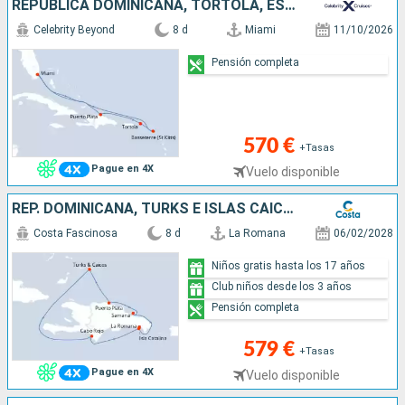
REPÚBLICA DOMINICANA, TÓRTOLA, ESTADOS UNIDOS
Celebrity Beyond
8 d
Miami
11/10/2026
Pensión completa
570 €
+Tasas
Pague en 4X
Vuelo disponible
REP. DOMINICANA, TURKS E ISLAS CAICOS
Costa Fascinosa
8 d
La Romana
06/02/2028
Niños gratis hasta los 17 años
Club niños desde los 3 años
Pensión completa
579 €
+Tasas
Pague en 4X
Vuelo disponible