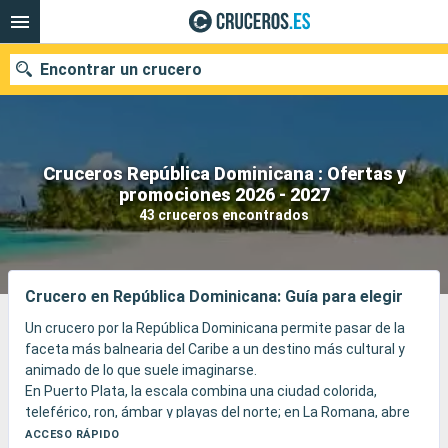
Encontrar un crucero
Cruceros República Dominicana : Ofertas y
Nuestros destinos
promociones 2026 - 2027
43 cruceros encontrados
Fecha de salida
Puertos
Compañías
Crucero en República Dominicana: Guía para elegir
Buscar
Un crucero por la República Dominicana permite pasar de la
faceta más balnearia del Caribe a un destino más cultural y
animado de lo que suele imaginarse.
En Puerto Plata, la escala combina una ciudad colorida,
teleférico, ron, ámbar y playas del norte; en La Romana, abre
las puertas a Bayahibe, la isla Catalina o la isla Saona; en
ACCESO RÁPIDO