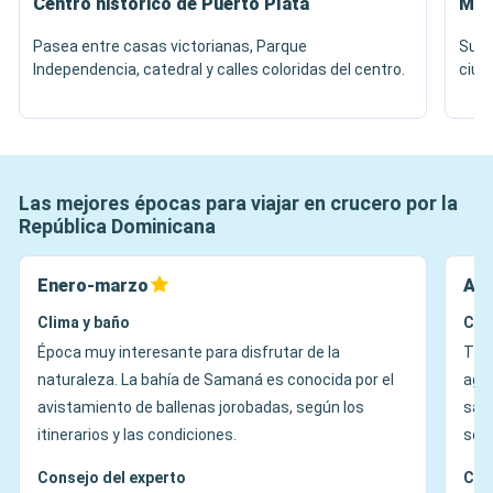
Centro histórico de Puerto Plata
Mon
Pasea entre casas victorianas, Parque
Sube 
Independencia, catedral y calles coloridas del centro.
ciuda
Las mejores épocas para viajar en crucero por la
República Dominicana
Enero-marzo
Abr
Clima y baño
Cli
Época muy interesante para disfrutar de la
Tie
naturaleza. La bahía de Samaná es conocida por el
agra
avistamiento de ballenas jorobadas, según los
sali
itinerarios y las condiciones.
se d
Consejo del experto
Con