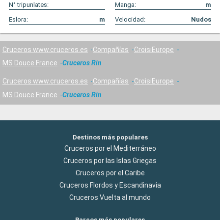
N° tripunlates:
Manga:
m
Eslora:
m
Velocidad:
Nudos
Cruceros www.cruceros.es
Compañías
CroisiEurope
MS Douce France
Cruceros Rin
Cruceros www.cruceros.es
Compañías
CroisiEurope
MS Douce France
Cruceros Rin
Destinos más populares
Cruceros por el Mediterráneo
Cruceros por las Islas Griegas
Cruceros por el Caribe
Cruceros Flordos y Escandinavia
Cruceros Vuelta al mundo
Barcos más populares