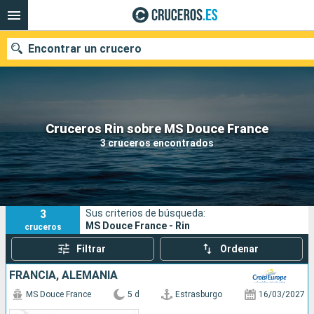
Encontrar un crucero
Nuestros destinos
Cruceros Rin sobre MS Douce France
3 cruceros encontrados
Fecha de salida
Puertos
Compañías
3
Sus criterios de búsqueda:
Buscar
MS Douce France - Rin
cruceros
Filtrar
Ordenar
FRANCIA, ALEMANIA
MS Douce France
5 d
Estrasburgo
16/03/2027