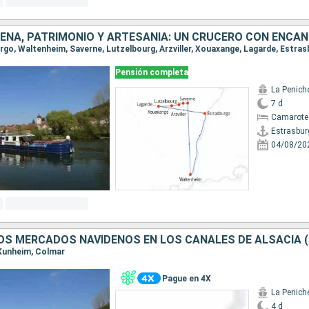
urgo, Waltenheim, Saverne, Lutzelbourg, Arzviller, Xouaxange, Lagarde, Estra
Pensión completa
La Penich
7 d
Camarote 
Estrasbur
04/08/20
, Kunheim, Colmar
Pague en 4X
La Penich
4 d