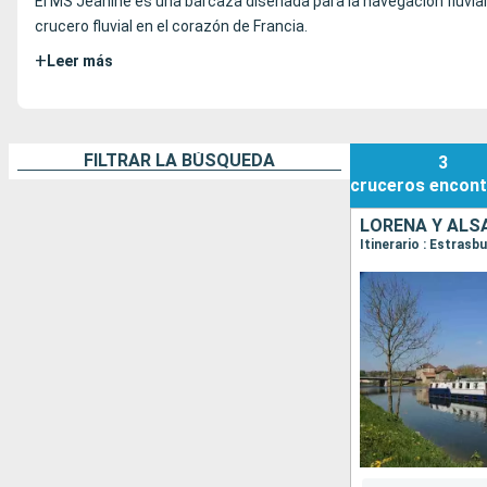
El MS Jeanine es una barcaza diseñada para la navegación fluvial
crucero fluvial en el corazón de Francia.
+
Leer más
FILTRAR LA BÚSQUEDA
3
cruceros
encont