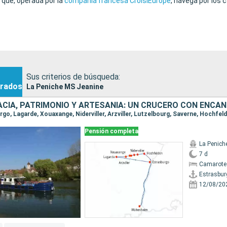
 que, operada por la
compañía francesa CroisiEurope
, navega por los 
Sus criterios de búsqueda:
rados
La Peniche MS Jeanine
Pensión completa
La Penich
7 d
Camarote 
Estrasbur
12/08/20