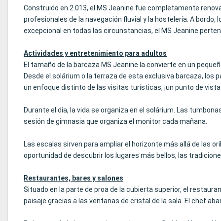
Construido en 2.013, el MS Jeanine fue completamente renova
profesionales de la navegación fluvial y la hostelería. A bord
excepcional en todas las circunstancias, el MS Jeanine pertene
Actividades y entretenimiento para adultos
El tamaño de la barcaza MS Jeanine la convierte en un pequeñ
Desde el solárium o la terraza de esta exclusiva barcaza, los 
un enfoque distinto de las visitas turísticas, ¡un punto de vis
Durante el día, la vida se organiza en el solárium. Las tumbonas 
sesión de gimnasia que organiza el monitor cada mañana.
Las escalas sirven para ampliar el horizonte más allá de las oril
oportunidad de descubrir los lugares más bellos, las tradiciones
Restaurantes, bares y salones
Situado en la parte de proa de la cubierta superior, el restau
paisaje gracias a las ventanas de cristal de la sala. El chef a