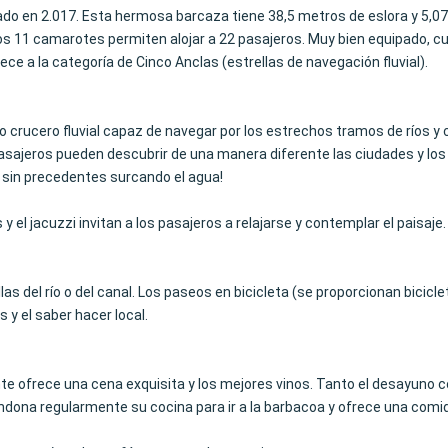
do en 2.017. Esta hermosa barcaza tiene 38,5 metros de eslora y 5,0
o, los 11 camarotes permiten alojar a 22 pasajeros. Muy bien equipado,
ce a la categoría de Cinco Anclas (estrellas de navegación fluvial).
o crucero fluvial capaz de navegar por los estrechos tramos de ríos 
pasajeros pueden descubrir de una manera diferente las ciudades y los 
ta sin precedentes surcando el agua!
y el jacuzzi invitan a los pasajeros a relajarse y contemplar el paisaje.
las del río o del canal. Los paseos en bicicleta (se proporcionan bicicle
 y el saber hacer local.
rante ofrece una cena exquisita y los mejores vinos. Tanto el desayuno 
bandona regularmente su cocina para ir a la barbacoa y ofrece una comid