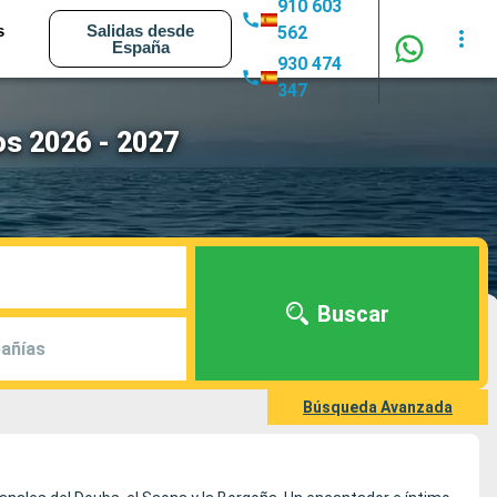
910 603
s
Salidas desde
562
España
930 474
347
os 2026 - 2027
Buscar
añías
Búsqueda Avanzada