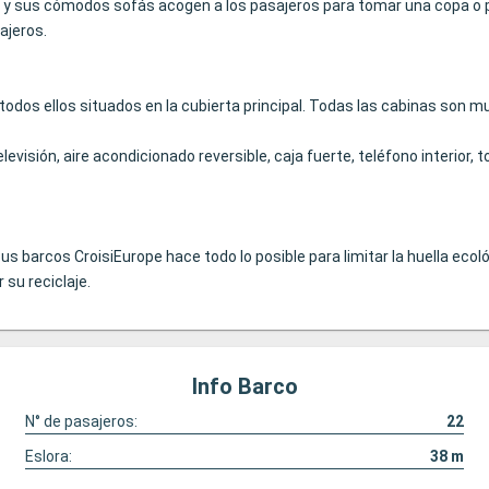
salón y sus cómodos sofás acogen a los pasajeros para tomar una copa o 
ajeros.
odos ellos situados en la cubierta principal. Todas las cabinas son m
evisión, aire acondicionado reversible, caja fuerte, teléfono interior,
s barcos CroisiEurope hace todo lo posible para limitar la huella eco
 su reciclaje.
Info Barco
N° de pasajeros:
22
Eslora:
38
m