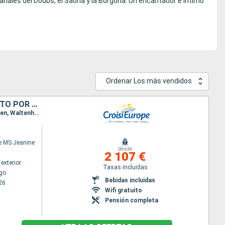
canales del Doubs, el Saona y la Borgoña. Un encantador e íntimo
Ordenar Los más vendidos
LORENA Y ALSACIA, PATRIMONIO Y ARTESANÍA: UN CRUCERO CON ENCANTO POR EL CANAL MARNE-RIN (FORMULA PUERTO/PUERTO)
Itinerario : Estrasburgo, Lagarde, Xouaxange, Niderviller, Arzviller, Lutzelbourg, Saverne, Hochfelden, Waltenheim, Estrasburgo
e MS Jeanine
desde
2 107 €
exterior
Tasas incluidas
go
Bebidas incluidas
26
Wifi gratuito
Pensión completa