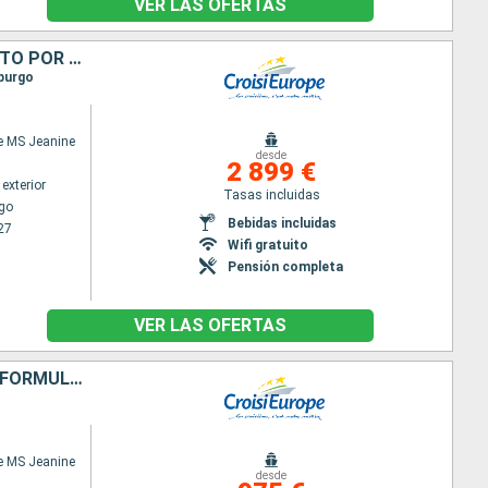
VER LAS OFERTAS
ALSACIA Y LORENA, PATRIMONIO Y ARTESANÍA: UN CRUCERO CON ENCANTO POR EL CANAL MARNE-RIN (FORMULA PUERTO/PUERTO)
sburgo
e MS Jeanine
desde
2 899 €
exterior
Tasas incluidas
go
Bebidas incluidas
27
Wifi gratuito
Pensión completa
VER LAS OFERTAS
LA MAGIA DE LOS MERCADOS NAVIDEÑOS EN LOS CANALES DE ALSACIA (FORMULA PUERTO/PUERTO)
e MS Jeanine
desde