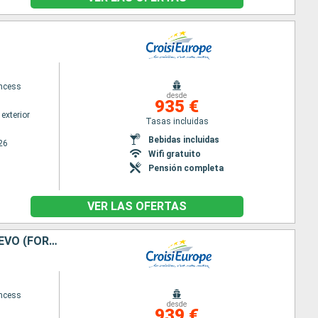
ncess
desde
935 €
exterior
Tasas incluidas
Bebidas incluidas
26
Wifi gratuito
Pensión completa
VER LAS OFERTAS
EXCEPCIONAL CRUCERO POR EL SAONA PARA RECIBIR EL BEAUJOLAIS NUEVO (FORMULA PUERTO/PUERTO)
ncess
desde
939 €