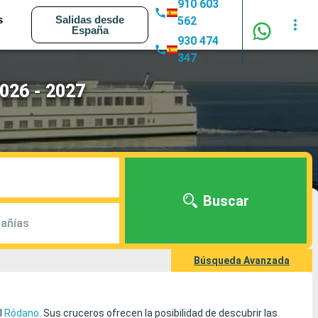
910 603
s
Salidas desde
562
España
930 474
347
026 - 2027
Buscar
añías
Búsqueda Avanzada
l
Ródano
. Sus cruceros ofrecen la posibilidad de descubrir las