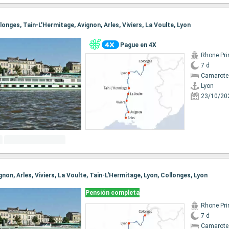
llonges, Tain-L'Hermitage, Avignon, Arles, Viviers, La Voulte, Lyon
Pague en 4X
Rhone Pri
7 d
Camarote 
Lyon
23/10/20
ignon, Arles, Viviers, La Voulte, Tain-L'Hermitage, Lyon, Collonges, Lyon
Pensión completa
Rhone Pri
7 d
Camarote 