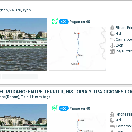
ignon, Viviers, Lyon
Pague en 4X
Rhone Pri
4 d
Camarote 
Lyon
28/10/20
ienne(Rhone), Tain-L'Hermitage
Pague en 4X
Rhone Pri
4 d
Camarote 