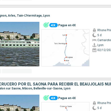
vignon, Arles, Tain-L'Hermitage, Lyon
Pague en 4X
Rhone Pri
5 d
Camarote 
Lyon
02/12/20
halon sur Saone, Mâcon, Belleville-sur-Saone, Lyon
Pague en 4X
Rhone Pri
5 d