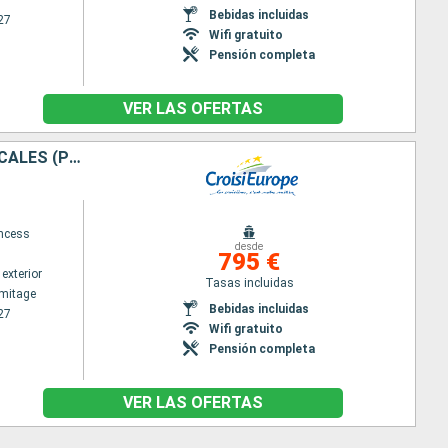
Bebidas incluidas
27
Wifi gratuito
Pensión completa
VER LAS OFERTAS
CRUCERO POR EL RÓDANO: ENTRE TERROIR, HISTORIA Y TRADICIONES LOCALES (PUERTO-PUERTO)
ncess
desde
795 €
exterior
Tasas incluidas
rmitage
Bebidas incluidas
27
Wifi gratuito
Pensión completa
VER LAS OFERTAS