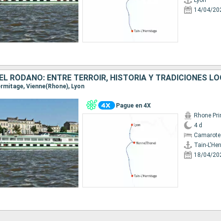
Lyon
14/04/20
Hermitage, Vienne(Rhone), Lyon
Pague en 4X
Rhone Pri
4 d
Camarote 
Tain-L'He
18/04/20