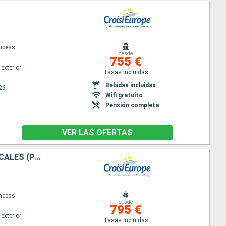
ncess
desde
755 €
exterior
Tasas incluidas
Bebidas incluidas
26
Wifi gratuito
Pensión completa
VER LAS OFERTAS
CRUCERO POR EL RÓDANO: ENTRE TERROIR, HISTORIA Y TRADICIONES LOCALES (PUERTO-PUERTO)
ncess
desde
795 €
exterior
Tasas incluidas