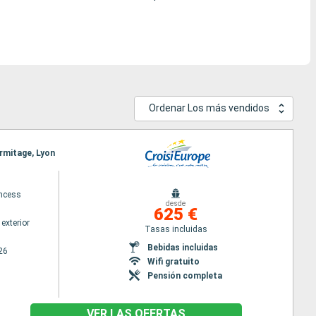
Ordenar Los más vendidos
ermitage, Lyon
ncess
desde
625 €
exterior
Tasas incluidas
Bebidas incluidas
26
Wifi gratuito
Pensión completa
VER LAS OFERTAS