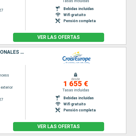
Tasas incluidas
Bebidas incluidas
27
Wifi gratuito
Pensión completa
VER LAS OFERTAS
DESCUBRE EL FASCINANTE MUNDO DE LA VID Y EL VINO, TIERRAS EXCEPCIONALES DEL RÓDANO Y LA SAONA (FORMULA PUERTO/PUERTO)
ncess
desde
1 655 €
exterior
Tasas incluidas
Bebidas incluidas
27
Wifi gratuito
Pensión completa
VER LAS OFERTAS