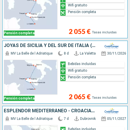
Wifi gratuito
Pensión completa
2 055 €
Tasas incluidas
Pensión completa
JOYAS DE SICILIA Y DEL SUR DE ITALIA (FORMULA PUERTO/PUERTO)
MV La Belle de l Adriatique
8 d
La Valetta
30/11/2026
Bebidas incluidas
Wifi gratuito
Pensión completa
2 065 €
Tasas incluidas
Pensión completa
ESPLENDOR MEDITERRÁNEO - CROACIA, APULIA, SICILIA Y MALTA (FORMULA PUERTO/PUERTO)
MV La Belle de l Adriatique
7 d
Dubrovnik
05/11/2027
Bebidas incluidas