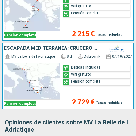
Wifi gratuito
Pensión completa
2 215 €
Tasas incluidas
Pensión completa
ESCAPADA MEDITERRÁNEA: CRUCERO PARA DESCUBRIR LOS TESOROS DE GRECIA Y DEL ADRIÁTICO - DE LAS MURALLAS DE DUBROVNIK A LA ACRÓPOLIS DE ATENAS (FORMULA PUERTO/PUERTO)
MV La Belle de l Adriatique
8 d
Dubrovnik
07/10/2027
Bebidas incluidas
Wifi gratuito
Pensión completa
2 729 €
Tasas incluidas
Pensión completa
Opiniones de clientes sobre MV La Belle de l
Adriatique