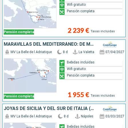
Wifi gratuito
Pensión completa
2 239 €
Tasas incluidas
Pensión completa
MARAVILLAS DEL MEDITERRÁNEO: DE MALTA A LA ANTIGUA GRECIA (FORMULA PUERTO/PUERTO)
MV La Belle de l Adriatique
8 d
La Valetta
07/04/2027
Bebidas incluidas
Wifi gratuito
Pensión completa
1 955 €
Tasas incluidas
Pensión completa
JOYAS DE SICILIA Y DEL SUR DE ITALIA (FORMULA PUERTO/PUERTO)
MV La Belle de l Adriatique
8 d
Nápoles
03/03/2027
Bebidas incluidas