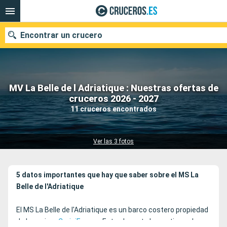
Encontrar un crucero
MV La Belle de l Adriatique : Nuestras ofertas de
Nuestros destinos
cruceros 2026 - 2027
11 cruceros encontrados
Fecha de salida
Puertos
Compañías
Ver las 3 fotos
Buscar
5 datos importantes que hay que saber sobre el MS La
Belle de l'Adriatique
El MS La Belle de l'Adriatique es un barco costero propiedad
de la naviera
CroisiEurope
. Este elegante barco tiene el