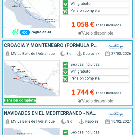
Wifi gratuito
Pensión completa
1 058 €
Tasas incluidas
Pague en 4X
Vuelo disponible
CROACIA Y MONTENEGRO (FORMULA PUERTO/PUERTO)
MV La Belle de l Adriatique
8 d
Dubrovnik
27/08/2026
Bebidas incluidas
Wifi gratuito
Pensión completa
1 744 €
Tasas incluidas
Pensión completa
Vuelo disponible
NAVIDADES EN EL MEDITERRÁNEO - NÁPOLES, LA COSTA AMALFITANA Y SICILIA (FORMULA PUERTO/PUERTO)
MV La Belle de l Adriatique
8 d
Nápoles
10/02/2027
Bebidas incluidas