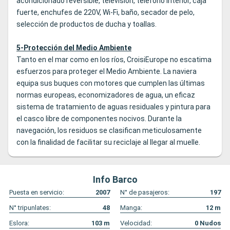
acondicionado reversible, televisión, teléfono interior, caja
fuerte, enchufes de 220V, Wi-Fi, baño, secador de pelo,
selección de productos de ducha y toallas.
5-Protección del Medio Ambiente
Tanto en el mar como en los ríos, CroisiEurope no escatima
esfuerzos para proteger el Medio Ambiente. La naviera
equipa sus buques con motores que cumplen las últimas
normas europeas, economizadores de agua, un eficaz
sistema de tratamiento de aguas residuales y pintura para
el casco libre de componentes nocivos. Durante la
navegación, los residuos se clasifican meticulosamente
con la finalidad de facilitar su reciclaje al llegar al muelle.
Info Barco
Puesta en servicio:
2007
N° de pasajeros:
197
N° tripunlates:
48
Manga:
12
m
Eslora:
103
m
Velocidad:
0
Nudos