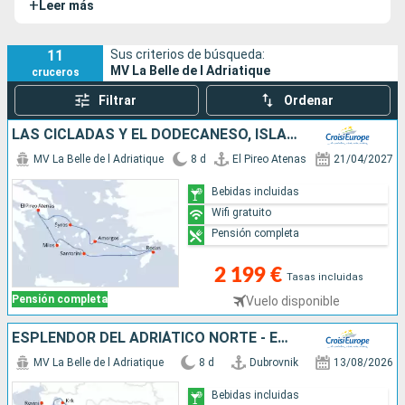
+
Leer más
tamaño perfecto para
navegar por las aguas del Adriático
,
el Egeo y el Mediterráneo oriental, llevando a sus pasajeros
hacia los destinos costeros más bellos e históricos.
11
Sus criterios de búsqueda:
MV La Belle de l Adriatique
cruceros
Filtrar
Ordenar
LAS CÍCLADAS Y EL DODECANESO, ISLAS SECRETAS DEL MAR EGEO (FORMULA PUERTO/PUERTO)
MV La Belle de l Adriatique
8 d
El Pireo Atenas
21/04/2027
Bebidas incluidas
Wifi gratuito
Pensión completa
2 199 €
Tasas incluidas
Pensión completa
Vuelo disponible
ESPLENDOR DEL ADRIÁTICO NORTE - ESCALAS HISTÓRICAS Y BELLEZA NATURAL ENTRE CROACIA Y MONTENEGRO (FORMULA PUERTO/PUERTO)
MV La Belle de l Adriatique
8 d
Dubrovnik
13/08/2026
Bebidas incluidas