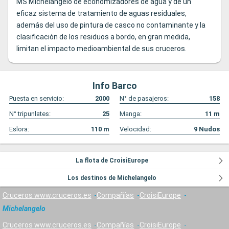
MS Michelangelo de economizadores de agua y de un
eficaz sistema de tratamiento de aguas residuales,
además del uso de pintura de casco no contaminante y la
clasificación de los residuos a bordo, en gran medida,
limitan el impacto medioambiental de sus cruceros.
Info Barco
Puesta en servicio:
2000
N° de pasajeros:
158
N° tripunlates:
25
Manga:
11
m
Eslora:
110
m
Velocidad:
9
Nudos
La flota de CroisiEurope
Los destinos de Michelangelo
Cruceros www.cruceros.es
Compañías
CroisiEurope
Michelangelo
Cruceros www.cruceros.es
Compañías
CroisiEurope