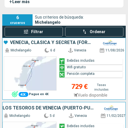
+
Leer más
navegar por la laguna veneciana sin afectar a esta
maravillosa ciudad italiana. Este barco también navega por
el río Po y al Lago de Como.
6
Sus criterios de búsqueda:
Michelangelo
cruceros
Filtrar
Ordenar
VENECIA, CLÁSICA Y SECRETA (FÓRMULA DE PUERTO A PUERTO)
Michelangelo
6 d
Venecia
11/08/2026
Bebidas incluidas
Wifi gratuito
Pensión completa
Tasas
729 €
incluidas
Pague en 4X
Vuelo disponible
LOS TESOROS DE VENECIA (PUERTO-PUERTO)
Michelangelo
5 d
Venecia
11/02/2027
Bebidas incluidas