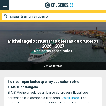
Encontrar un crucero
Michelangelo : Nuestras ofertas de cruceros
Nuestros destinos
2026 - 2027
6 cruceros encontrados
Fecha de salida
Puertos
Compañías
Ver las 8 fotos
Buscar
5 datos importantes que hay que saber sobre
el MS Michelangelo
El MS Michelangelo es un barco de crucero fluvial que
pertenece a la compañía francesa
CroisiEurope
. Las
reducidas dimensiones del MS Michelangelo le permite