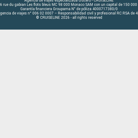
Agencia de viajes especializada crucero - CRUISELINE
6 rue du gabian Les flots bleus MC 98 000 Monaco SAM con un capital de 150 000
Garantía financiera Groupama N° de póliza 4000717380/0
Agencia de viajes n° 006 02 0007 – Responsabilidad civil y profesional RC RSA de
© CRUISELINE 2026 - all rights reserved