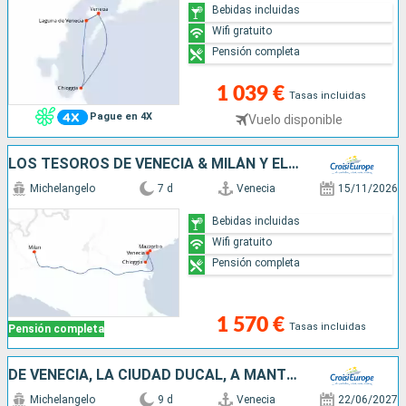
Bebidas incluidas
Wifi gratuito
Pensión completa
1 039 €
Tasas incluidas
Pague en 4X
Vuelo disponible
LOS TESOROS DE VENECIA & MILÁN Y EL LAGO DE COMO (PUERTO-PUERTO)
Michelangelo
7 d
Venecia
15/11/2026
Bebidas incluidas
Wifi gratuito
Pensión completa
1 570 €
Tasas incluidas
Pensión completa
DE VENECIA, LA CIUDAD DUCAL, A MANTUA, JOYA DEL RENACIMIENTO & EXTENSIÓN A MILÁN Y AL LAGO DE COMO (FORMULA PUERTO-PUERTO)
Michelangelo
9 d
Venecia
22/06/2027