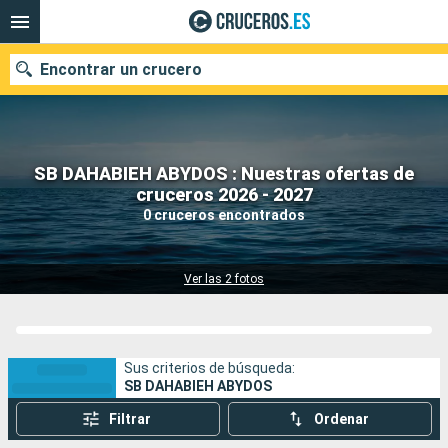
Encontrar un crucero
SB DAHABIEH ABYDOS : Nuestras ofertas de
Nuestros destinos
cruceros 2026 - 2027
0 cruceros encontrados
Fecha de salida
Puertos
Compañías
Ver las 2 fotos
Buscar
Sus criterios de búsqueda:
SB DAHABIEH ABYDOS
Filtrar
Ordenar