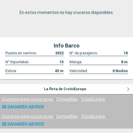
En estos momentos no hay cruceros disponibles.
Info Barco
Puesta en servicio:
2022
N° de pasajeros:
18
N° tripunlates:
15
Manga:
8
m
Eslora:
45
m
Velocidad:
0
Nudos
La flota de CroisiEurope
Cruceros www.cruceros.es
Compañías
CroisiEurope
SB DAHABIEH ABYDOS
Cruceros www.cruceros.es
Compañías
CroisiEurope
SB DAHABIEH ABYDOS