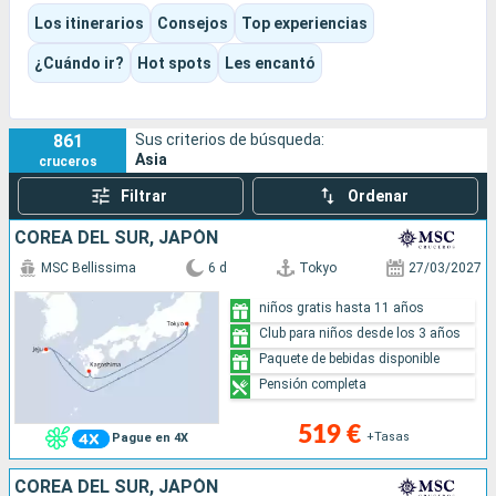
rascacielos, mercados nocturnos, jardines zen, playas
Los itinerarios
Consejos
Top experiencias
tropicales, arrozales, pagodas y una extraordinaria oferta de
cocina callejera.
¿Cuándo ir?
Hot spots
Les encantó
Dependiendo de la zona elegida, la experiencia puede ser muy
urbana, cultural, de playa, fluvial o más contemplativa, con un
ritmo que cambia notablemente entre los grandes itinerarios
861
Sus criterios de búsqueda:
marítimos y los cruceros por el Mekong.
Asia
cruceros
Filtrar
Ordenar
COREA DEL SUR, JAPÓN
MSC Bellissima
6 d
Tokyo
27/03/2027
niños gratis hasta 11 años
Club para niños desde los 3 años
Paquete de bebidas disponible
Pensión completa
519 €
+Tasas
Pague en 4X
COREA DEL SUR, JAPÓN