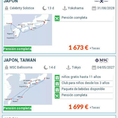
JAPÓN
Celebrity Solstice
13 d
Yokohama
31/08/2028
Pensión completa
1 673 €
+Tasas
Pensión completa
JAPÓN, TAIWÁN
MSC Bellissima
14 d
Tokyo
04/05/2027
niños gratis hasta 11 años
Club para niños desde los 3 años
Paquete de bebidas disponible
Pensión completa
1 699 €
+Tasas
Pensión completa