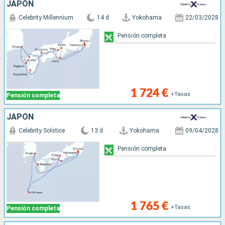
JAPÓN
Celebrity Millennium
14 d
Yokohama
22/03/2028
Pensión completa
1 724 €
+Tasas
Pensión completa
JAPÓN
Celebrity Solstice
13 d
Yokohama
09/04/2028
Pensión completa
1 765 €
+Tasas
Pensión completa