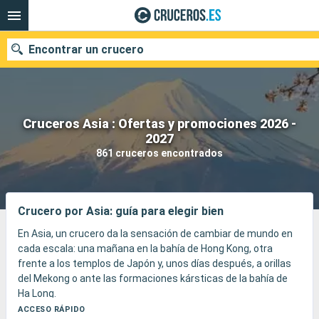
Encontrar un crucero
Cruceros Asia : Ofertas y promociones 2026 -
Nuestros destinos
2027
861 cruceros encontrados
Fecha de salida
Puertos
Compañías
Crucero por Asia: guía para elegir bien
Buscar
En Asia, un crucero da la sensación de cambiar de mundo en
cada escala: una mañana en la bahía de Hong Kong, otra
frente a los templos de Japón y, unos días después, a orillas
del Mekong o ante las formaciones kársticas de la bahía de
Ha Long.
El viaje se construye a base de contrastes, entre ciudades de
ACCESO RÁPIDO