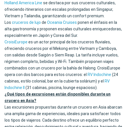
Holland America Line
se destaca por sus cruceros culturales,
ofreciendo itinerarios con escalas prolongadas en Singapur,
Vietnam y Tailandia, garantizando un confort premium.
Los
cruceros de lujo
de
Oceania Cruises
ponen el énfasis en la
alta gastronomía y proponen escalas culturales enriquecedoras,
especialmente en Japón y Corea del Sur.
CroisiEurope
es un actor principal de los cruceros fluviales,
ofreciendo cruceros por el Mekong entre Vietnam y Camboya,
con salidas desde Saigón o Siem Reap. La tarifa incluye vuelos,
régimen completo, bebidas y Wi-Fi. También proponen viajes
combinados con un crucero por la bahía de Halong. CroisiEurope
opera con dos barcos para estos cruceros: el
RV Indochine
(24
cabinas, estilo colonial, bar en la cubierta solárium) y el
RV
Indochine II
(31 cabinas, piscina, lounge espacioso).
¿Qué tipos de excursiones están disponibles durante un
crucero en Asia?
Las excursiones propuestas durante un crucero en Asia abarcan
una amplia gama de experiencias, ideales para satisfacer todos
los tipos de viajeros. Cada destino ofrece un equilibrio perfecto
entre relajación, descubrimiento cultural y aventura, haciendo de