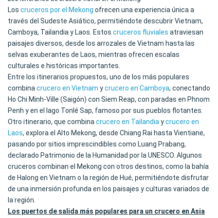
Los
cruceros por el Mekong
ofrecen una experiencia única a
través del Sudeste Asiático, permitiéndote descubrir Vietnam,
Camboya, Tailandia y Laos. Estos
cruceros fluviales
atraviesan
paisajes diversos, desde los arrozales de Vietnam hasta las
selvas exuberantes de Laos, mientras ofrecen escalas
culturales e históricas importantes.
Entre los itinerarios propuestos, uno de los más populares
combina
crucero en Vietnam
y
crucero en Camboya
, conectando
Ho Chi Minh-Ville (Saigón) con Siem Reap, con paradas en Phnom
Penh y en el lago Tonlé Sap, famoso por sus pueblos flotantes.
Otro itinerario, que combina
crucero en Tailandia
y
crucero en
Laos
, explora el Alto Mekong, desde Chiang Rai hasta Vientiane,
pasando por sitios imprescindibles como Luang Prabang,
declarado Patrimonio de la Humanidad por la UNESCO. Algunos
cruceros combinan el Mekong con otros destinos, como la bahía
de Halong en Vietnam o la región de Hué, permitiéndote disfrutar
de una inmersión profunda en los paisajes y culturas variados de
la región.
Los puertos de salida más populares para un crucero en Asia