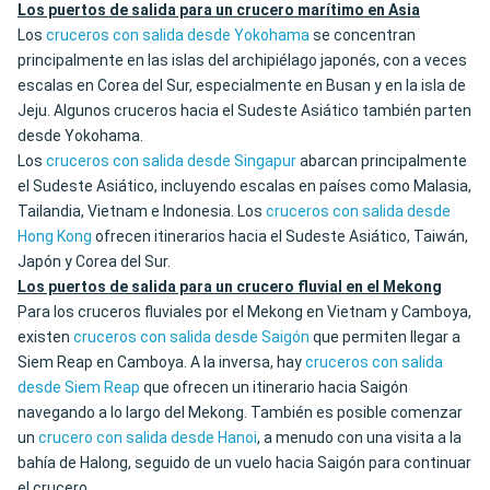
Los puertos de salida para un crucero marítimo en Asia
Los
cruceros con salida desde Yokohama
se concentran
principalmente en las islas del archipiélago japonés, con a veces
escalas en Corea del Sur, especialmente en Busan y en la isla de
Jeju. Algunos cruceros hacia el Sudeste Asiático también parten
desde Yokohama.
Los
cruceros con salida desde Singapur
abarcan principalmente
el Sudeste Asiático, incluyendo escalas en países como Malasia,
Tailandia, Vietnam e Indonesia. Los
cruceros con salida desde
Hong Kong
ofrecen itinerarios hacia el Sudeste Asiático, Taiwán,
Japón y Corea del Sur.
Los puertos de salida para un crucero fluvial en el Mekong
Para los cruceros fluviales por el Mekong en Vietnam y Camboya,
existen
cruceros con salida desde Saigón
que permiten llegar a
Siem Reap en Camboya. A la inversa, hay
cruceros con salida
desde Siem Reap
que ofrecen un itinerario hacia Saigón
navegando a lo largo del Mekong. También es posible comenzar
un
crucero con salida desde Hanoi
, a menudo con una visita a la
bahía de Halong, seguido de un vuelo hacia Saigón para continuar
el crucero.