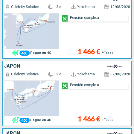
Celebrity Solstice
13 d
Yokohama
19/08/2028
Pensión completa
1 466 €
+Tasas
Pague en 4X
JAPÓN
Celebrity Solstice
13 d
Yokohama
07/08/2028
Pensión completa
1 466 €
+Tasas
Pague en 4X
JAPÓN