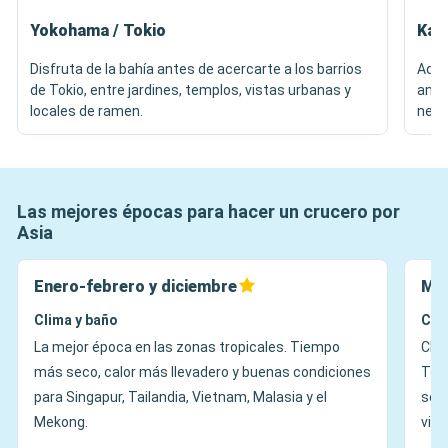
Yokohama / Tokio
Kag
Disfruta de la bahía antes de acercarte a los barrios
Admi
de Tokio, entre jardines, templos, vistas urbanas y
ante
locales de ramen.
negr
Las mejores épocas para hacer un crucero por
Asia
Enero-febrero y diciembre
Ma
Clima y baño
Cli
La mejor época en las zonas tropicales. Tiempo
Cli
más seco, calor más llevadero y buenas condiciones
Temp
para Singapur, Tailandia, Vietnam, Malasia y el
segú
Mekong.
visi