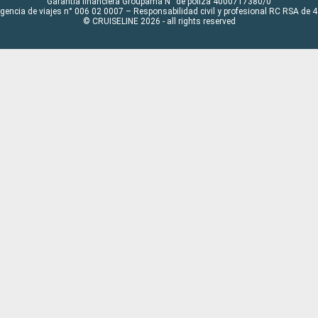
Garantía financiera Groupama N° de póliza 4000717380/0
Agencia de viajes n° 006 02 0007 – Responsabilidad civil y profesional RC RSA de
© CRUISELINE 2026 - all rights reserved