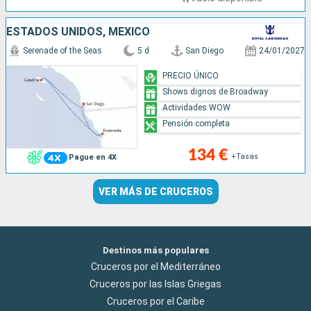
ESTADOS UNIDOS, MÉXICO
Serenade of the Seas
5 d
San Diego
24/01/2027
PRECIO ÚNICO
Shows dignos de Broadway
Actividades WOW
Pensión completa
134 €
+Tasas
Pague en 4X
VER MÁS DE CRUCEROS
Destinos más populares
Cruceros por el Mediterráneo
Cruceros por las Islas Griegas
Cruceros por el Caribe