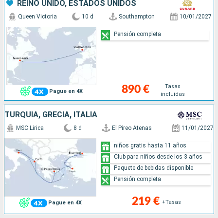
REINO UNIDO, ESTADOS UNIDOS
Queen Victoria
10 d
Southampton
10/01/2027
Pensión completa
Tasas
890 €
Pague en 4X
incluidas
TURQUÍA, GRECIA, ITALIA
MSC Lirica
8 d
El Pireo Atenas
11/01/2027
niños gratis hasta 11 años
Club para niños desde los 3 años
Paquete de bebidas disponible
Pensión completa
219 €
+Tasas
Pague en 4X