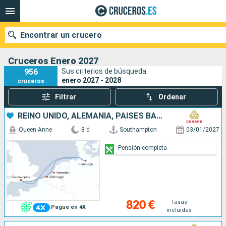
Encontrar un crucero
Cruceros Enero 2027
956
Sus criterios de búsqueda:
enero 2027 - 2028
cruceros
Nuestros destinos
Filtrar
Ordenar
Fecha de salida
REINO UNIDO, ALEMANIA, PAISES BAJOS, BÉLGICA
Queen Anne
8 d
Southampton
03/01/2027
Puertos
Compañías
Pensión completa
Buscar
Tasas
820 €
Pague en 4X
incluidas