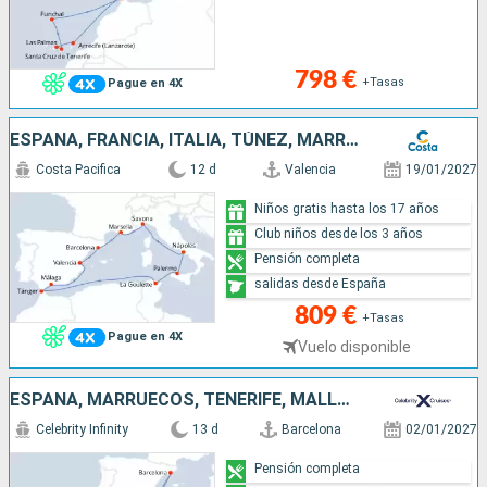
798 €
+Tasas
Pague en 4X
ESPAÑA, FRANCIA, ITALIA, TÚNEZ, MARRUECOS
Costa Pacifica
12 d
Valencia
19/01/2027
Niños gratis hasta los 17 años
Club niños desde los 3 años
Pensión completa
salidas desde España
809 €
+Tasas
Pague en 4X
Vuelo disponible
ESPAÑA, MARRUECOS, TENERIFE, MALLORCA, LANZAROTE, GIBRALTAR
Celebrity Infinity
13 d
Barcelona
02/01/2027
Pensión completa