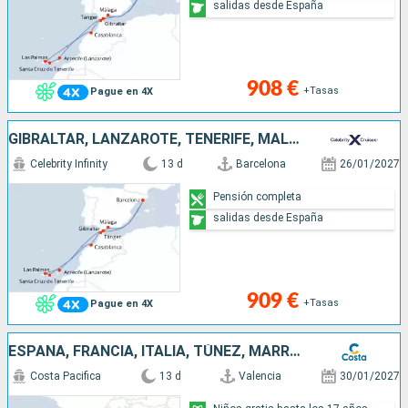
salidas desde España
908 €
+Tasas
Pague en 4X
GIBRALTAR, LANZAROTE, TENERIFE, MALLORCA, MARRUECOS, ESPAÑA
Celebrity Infinity
13 d
Barcelona
26/01/2027
Pensión completa
salidas desde España
909 €
+Tasas
Pague en 4X
ESPAÑA, FRANCIA, ITALIA, TÚNEZ, MARRUECOS
Costa Pacifica
13 d
Valencia
30/01/2027