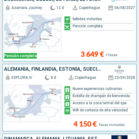
Azamara Journey
12 d
Copenhague
06/08/2027
bebidas incluidas
Pensión completa
3 649 €
+Tasas
Pensión completa
ALEMANIA, FINLANDIA, ESTONIA, SUECIA, DINAMARCA
EXPLORA IV
8 d
Copenhague
23/09/2028
Nueve experiencias culinarias
Botella de champán de bienvenida
Acceso a la zona termal del spa
Wifi de cortesía de alta velocidad
4 150 €
Tasas incluidas
DINAMARCA, ALEMANIA, LITUANIA, ESTONIA, FINLANDIA, SUECIA