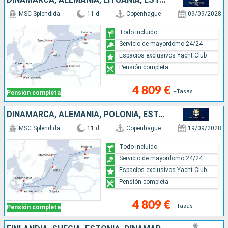
MSC Splendida
11 d
Copenhague
09/09/2028
Todo incluido
Servicio de mayordomo 24/24
Espacios exclusivos Yacht Club
Pensión completa
4 809 €
+Tasas
Pensión completa
DINAMARCA, ALEMANIA, POLONIA, ESTONIA, FINLANDIA, SUECIA
MSC Splendida
11 d
Copenhague
19/09/2028
Todo incluido
Servicio de mayordomo 24/24
Espacios exclusivos Yacht Club
Pensión completa
4 809 €
+Tasas
Pensión completa