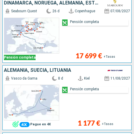
DINAMARCA, NORUEGA, ALEMANIA, ESTONIA, SUECIA, POLONIA, BÉLGICA, HONDURAS, REINO UNIDO, LETONIA, LITUANIA, TURQUÍA
Seabourn Quest
26 d
Copenhague
07/08/2027
Pensión completa
17 699 €
+Tasas
Pensión completa
ALEMANIA, SUECIA, LITUANIA
Vasco da Gama
8 d
Kiel
11/08/2027
Pensión completa
1 177 €
+Tasas
Pague en 4X