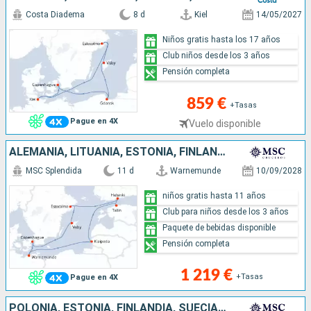
Costa Diadema
8 d
Kiel
14/05/2027
Niños gratis hasta los 17 años
Club niños desde los 3 años
Pensión completa
859 €
+Tasas
Pague en 4X
Vuelo disponible
ALEMANIA, LITUANIA, ESTONIA, FINLANDIA, SUECIA, DINAMARCA
MSC Splendida
11 d
Warnemunde
10/09/2028
niños gratis hasta 11 años
Club para niños desde los 3 años
Paquete de bebidas disponible
Pensión completa
1 219 €
+Tasas
Pague en 4X
POLONIA, ESTONIA, FINLANDIA, SUECIA, DINAMARCA, ALEMANIA