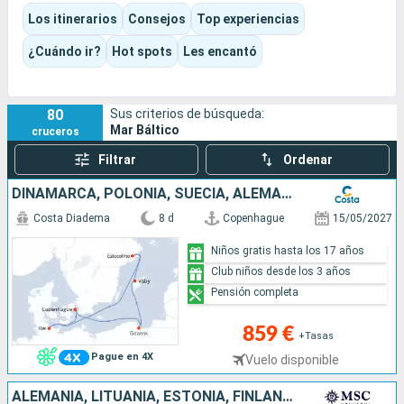
Aquí se viene a caminar, descubrir y tomarse el tiempo de
Los itinerarios
Consejos
Top experiencias
contemplar hermosas ciudades abiertas al mar, disfrutar de
los largos días de verano y de esa atmósfera nórdica tan
¿Cuándo ir?
Hot spots
Les encantó
especial. El destino combina así patrimonio, vida urbana,
arquitectura y hermosas llegadas por mar en un viaje lleno de
vida.
80
Sus criterios de búsqueda:
Mar Báltico
cruceros
Filtrar
Ordenar
DINAMARCA, POLONIA, SUECIA, ALEMANIA
Costa Diadema
8 d
Copenhague
15/05/2027
Niños gratis hasta los 17 años
Club niños desde los 3 años
Pensión completa
859 €
+Tasas
Pague en 4X
Vuelo disponible
ALEMANIA, LITUANIA, ESTONIA, FINLANDIA, SUECIA, DINAMARCA