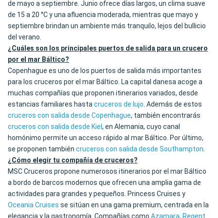
de mayo a septiembre. Junio ofrece días largos, un clima suave
de 15 a 20 °C y una afluencia moderada, mientras que mayo y
septiembre brindan un ambiente más tranquilo, lejos del bullicio
del verano.
¿Cuáles son los principales puertos de salida para un crucero
por el mar Báltico?
Copenhague es uno de los puertos de salida más importantes
para los cruceros por el mar Báltico. La capital danesa acoge a
muchas compañías que proponen itinerarios variados, desde
estancias familiares hasta
cruceros de lujo
. Además de estos
cruceros con salida desde Copenhague
, también encontrarás
cruceros con salida desde Kiel
, en Alemania, cuyo canal
homónimo permite un acceso rápido al mar Báltico. Por último,
se proponen también
cruceros con salida desde Southampton
.
¿Cómo elegir tu compañía de cruceros?
MSC Cruceros propone numerosos itinerarios por el mar Báltico
a bordo de barcos modernos que ofrecen una amplia gama de
actividades para grandes y pequeños. Princess Cruises y
Oceania Cruises
se sitúan en una gama premium, centrada en la
elegancia y la gastronomía. Compañías como
Azamara
,
Regent