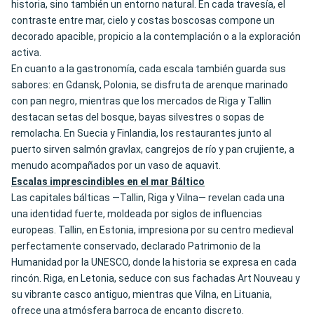
historia, sino también un entorno natural. En cada travesía, el
contraste entre mar, cielo y costas boscosas compone un
decorado apacible, propicio a la contemplación o a la exploración
activa.
En cuanto a la gastronomía, cada escala también guarda sus
sabores: en Gdansk, Polonia, se disfruta de arenque marinado
con pan negro, mientras que los mercados de Riga y Tallin
destacan setas del bosque, bayas silvestres o sopas de
remolacha. En Suecia y Finlandia, los restaurantes junto al
puerto sirven salmón gravlax, cangrejos de río y pan crujiente, a
menudo acompañados por un vaso de aquavit.
Escalas imprescindibles en el mar Báltico
Las capitales bálticas —Tallin, Riga y Vilna— revelan cada una
una identidad fuerte, moldeada por siglos de influencias
europeas. Tallin, en Estonia, impresiona por su centro medieval
perfectamente conservado, declarado Patrimonio de la
Humanidad por la UNESCO, donde la historia se expresa en cada
rincón. Riga, en Letonia, seduce con sus fachadas Art Nouveau y
su vibrante casco antiguo, mientras que Vilna, en Lituania,
ofrece una atmósfera barroca de encanto discreto.