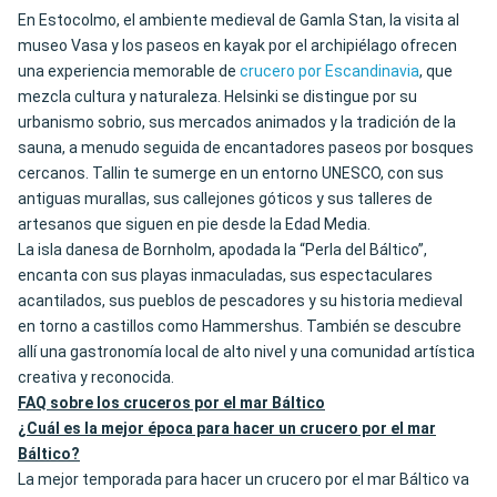
En Estocolmo, el ambiente medieval de Gamla Stan, la visita al
museo Vasa y los paseos en kayak por el archipiélago ofrecen
una experiencia memorable de
crucero por Escandinavia
, que
mezcla cultura y naturaleza. Helsinki se distingue por su
urbanismo sobrio, sus mercados animados y la tradición de la
sauna, a menudo seguida de encantadores paseos por bosques
cercanos. Tallin te sumerge en un entorno UNESCO, con sus
antiguas murallas, sus callejones góticos y sus talleres de
artesanos que siguen en pie desde la Edad Media.
La isla danesa de Bornholm, apodada la “Perla del Báltico”,
encanta con sus playas inmaculadas, sus espectaculares
acantilados, sus pueblos de pescadores y su historia medieval
en torno a castillos como Hammershus. También se descubre
allí una gastronomía local de alto nivel y una comunidad artística
creativa y reconocida.
FAQ sobre los cruceros por el mar Báltico
¿Cuál es la mejor época para hacer un crucero por el mar
Báltico?
La mejor temporada para hacer un crucero por el mar Báltico va