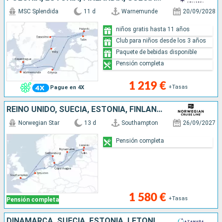
MSC Splendida
11 d
Warnemunde
20/09/2028
niños gratis hasta 11 años
Club para niños desde los 3 años
Paquete de bebidas disponible
Pensión completa
1 219 €
+Tasas
Pague en 4X
REINO UNIDO, SUECIA, ESTONIA, FINLANDIA, DINAMARCA, PAISES BAJOS
Norwegian Star
13 d
Southampton
26/09/2027
Pensión completa
1 580 €
+Tasas
Pensión completa
DINAMARCA, SUECIA, ESTONIA, LETONIA, LITUANIA, POLONIA