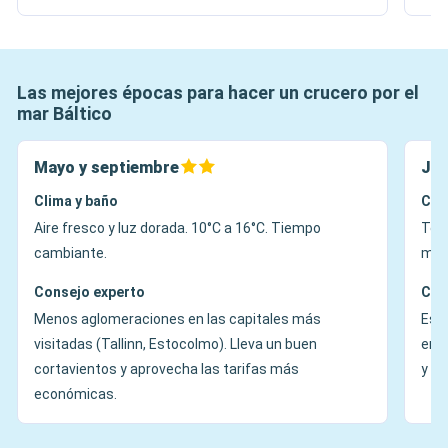
Las mejores épocas para hacer un crucero por el
mar Báltico
Mayo y septiembre
Jun
Clima y baño
Cli
Aire fresco y luz dorada. 10°C a 16°C. Tiempo
Temp
cambiante.
med
Consejo experto
Con
Menos aglomeraciones en las capitales más
Es e
visitadas (Tallinn, Estocolmo). Lleva un buen
en l
cortavientos y aprovecha las tarifas más
y e
económicas.