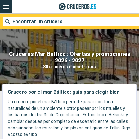
Encontrar un crucero
Cruceros Mar Báltico : Ofertas y promociones
Nuestros destinos
2026 - 2027
80 cruceros encontrados
Fecha de salida
Puertos
Compañías
Crucero por el mar Báltico: guía para elegir bien
Buscar
Un crucero por el mar Báltico permite pasar con toda
naturalidad de un ambiente a otro: pasear por los muelles y
los barrios de diseño de Copenhague, Estocolmo o Helsinki, y
cambiar después por completo de escenario entre las calles
adoquinadas, las murallas y las plazas antiguas de Tallin, Riga
o Gdansk.
ACCESO RÁPIDO