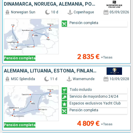
DINAMARCA, NORUEGA, ALEMANIA, POLONIA, LETONIA, SUECIA, ESTONIA, FINLANDIA
Norwegian Sun
10 d
Copenhague
05/09/2026
Pensión completa
2 835 €
+Tasas
Pensión completa
ALEMANIA, LITUANIA, ESTONIA, FINLANDIA, SUECIA, DINAMARCA
MSC Splendida
11 d
Warnemunde
10/09/2028
Todo incluido
Servicio de mayordomo 24/24
Espacios exclusivos Yacht Club
Pensión completa
4 809 €
+Tasas
Pensión completa