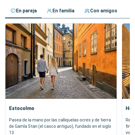
En pareja
En familia
Con amigos
Estocolmo
Hels
Pasea de la mano por las callejuelas ocres y de tierra
Regá
de Gamla Stan (el casco antiguo), fundado en el siglo
finl
13.
vista