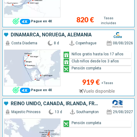
Tasas
820 €
Pague en 4X
incluidas
DINAMARCA, NORUEGA, ALEMANIA
Costa Diadema
8 d
Copenhague
08/08/2026
Niños gratis hasta los 17 años
Club niños desde los 3 años
Pensión completa
919 €
+Tasas
Pague en 4X
Vuelo disponible
REINO UNIDO, CANADÁ, IRLANDA, FRANCIA
Majestic Princess
13 d
Southampton
29/08/2027
Pensión completa