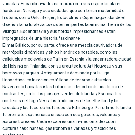
variadas. Escandinavia te asombrará con sus espectaculares
fiordos en Noruega y sus ciudades que combinan modernidad e
historia, como Oslo, Bergen, Estocolmo y Copenhague, donde el
diseño y la naturaleza coexisten en perfecta armonía. Tierra de los
Vikingos, Escandinavia y sus fiordos impresionantes están
impregnados de una historia fascinante.
El mar Báltico, por su parte, ofrece una mezcla cautivadora de
metrópolis dinámicas y sitios históricos notables, como las
callejuelas medievales de Tallin en Estonia y la encantadora ciudad
de Helsinki en Finlandia, con su arquitectura Art Nouveau y sus
hermosos parques. Antiguamente dominada por la Liga
Hanseática, esta región está llena de tesoros culturales.
Navegando hacia las islas británicas, descubrirás una tierra de
contrastes, entre los paisajes verdes de Irlanda y Escocia, los
misterios del Lago Ness, las tradiciones de las Shetland y las
Orcadas y los tesoros históricos de Edimburgo. Por último, Islandia
te promete experiencias únicas con sus géiseres, volcanes y
auroras boreales. Cada escala es una invitación a descubrir
culturas fascinantes, gastronomías variadas y tradiciones