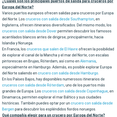
¿Cuáles son los principales puertos de salida para cruceros por
Europa del Norte?
Varios puertos europeos ofrecen salidas para cruceros por Europa
del Norte. Los
cruceros con salida desde Southampton
, en
Inglaterra, ofrecen itinerarios diversificados. Del mismo modo, los
cruceros con salida desde Dover
permiten descubrir los famosos
acantilados blancos antes de dirigirse, principalmente, hacia
Islandia y Noruega.
En Francia, los
cruceros que salen de El Havre
ofrecen la posibilidad
de explorar el canal de la Mancha y el mar del Norte, con escalas
pintorescas en Brujas, Róterdam, así como en
Alemania
,
especialmente en Hamburgo. Además, es posible explorar Europa
del Norte saliendo en
crucero con salida desde Hamburgo
.
En los Países Bajos, hay disponibles numerosos itinerarios de
cruceros con salida desde Róterdam
, uno de los puertos más
grandes de Europa. Los
cruceros con salida desde Copenhague
, en
Dinamarca, permiten explorar el mar Báltico y sus ciudades
históricas. También puedes optar por un
crucero con salida desde
Bergen
para descubrir los espléndidos fiordos noruegos.
Qué compañía elegir para un crucero por Europa del Norte?