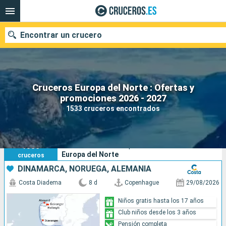
Encontrar un crucero
Cruceros Europa del Norte : Ofertas y
Nuestros destinos
promociones 2026 - 2027
1533 cruceros encontrados
Fecha de salida
Puertos
Compañías
1533
Sus criterios de búsqueda:
Europa del Norte
cruceros
Buscar
DINAMARCA, NORUEGA, ALEMANIA
Costa Diadema
8 d
Copenhague
29/08/2026
Niños gratis hasta los 17 años
Club niños desde los 3 años
Pensión completa