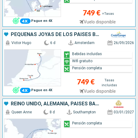
749 €
+Tasas
Pague en 4X
Vuelo disponible
PEQUEÑAS JOYAS DE LOS PAÍSES BAJOS; DESCUBRIMIENTO DE LOS TESOROS ESCONDIDOS CON UN ENCANTO ÚNICO (FORMULA PUERTO/PUERTO)
Victor Hugo
6 d
Amsterdam
26/09/2026
Bebidas incluidas
Wifi gratuito
Pensión completa
Tasas
749 €
incluidas
Pague en 4X
Vuelo disponible
REINO UNIDO, ALEMANIA, PAISES BAJOS, BÉLGICA
Queen Anne
8 d
Southampton
03/01/2027
Pensión completa