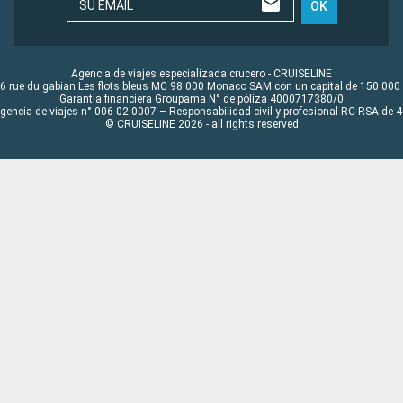
SU EMAIL
OK
Agencia de viajes especializada crucero - CRUISELINE
6 rue du gabian Les flots bleus MC 98 000 Monaco SAM con un capital de 150 000
Garantía financiera Groupama N° de póliza 4000717380/0
Agencia de viajes n° 006 02 0007 – Responsabilidad civil y profesional RC RSA de
© CRUISELINE 2026 - all rights reserved