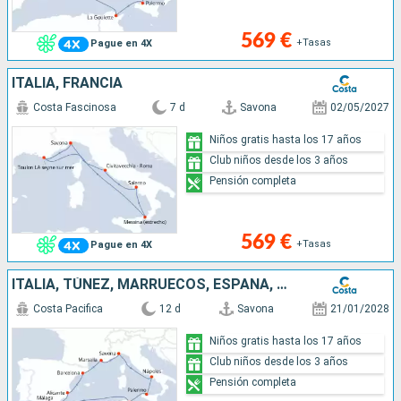
569 €
+Tasas
Pague en 4X
ITALIA, FRANCIA
Costa Fascinosa
7 d
Savona
02/05/2027
Niños gratis hasta los 17 años
Club niños desde los 3 años
Pensión completa
569 €
+Tasas
Pague en 4X
ITALIA, TÚNEZ, MARRUECOS, ESPAÑA, FRANCIA
Costa Pacifica
12 d
Savona
21/01/2028
Niños gratis hasta los 17 años
Club niños desde los 3 años
Pensión completa