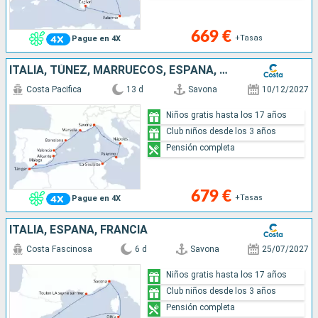
669 €
+Tasas
Pague en 4X
ITALIA, TÚNEZ, MARRUECOS, ESPAÑA, FRANCIA
Costa Pacifica
13 d
Savona
10/12/2027
Niños gratis hasta los 17 años
Club niños desde los 3 años
Pensión completa
679 €
+Tasas
Pague en 4X
ITALIA, ESPAÑA, FRANCIA
Costa Fascinosa
6 d
Savona
25/07/2027
Niños gratis hasta los 17 años
Club niños desde los 3 años
Pensión completa