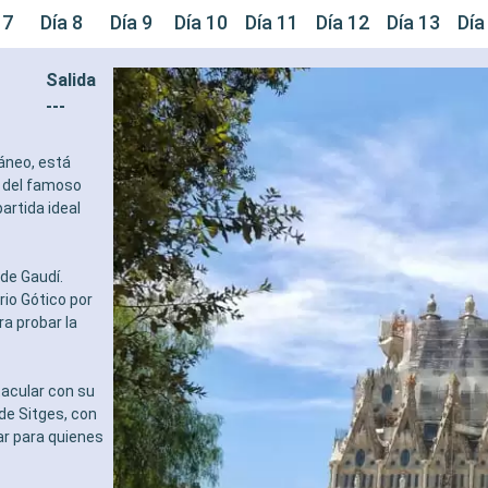
 7
Día 8
Día 9
Día 10
Día 11
Día 12
Día 13
Día
Salida
---
áneo, está
e del famoso
artida ideal
de Gaudí.
rio Gótico por
ra probar la
tacular con su
de Sitges, con
ar para quienes