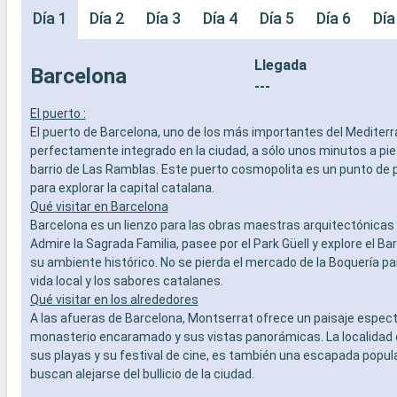
Día 1
Día 2
Día 3
Día 4
Día 5
Día 6
Día
Llegada
Barcelona
---
El puerto :
El puerto de Barcelona, uno de los más importantes del Mediterr
perfectamente integrado en la ciudad, a sólo unos minutos a pi
barrio de Las Ramblas. Este puerto cosmopolita es un punto de p
para explorar la capital catalana.
Qué visitar en Barcelona
Barcelona es un lienzo para las obras maestras arquitectónicas 
Admire la Sagrada Familia, pasee por el Park Güell y explore el Bar
su ambiente histórico. No se pierda el mercado de la Boquería pa
vida local y los sabores catalanes.
Qué visitar en los alrededores
A las afueras de Barcelona, Montserrat ofrece un paisaje espec
monasterio encaramado y sus vistas panorámicas. La localidad 
sus playas y su festival de cine, es también una escapada popul
buscan alejarse del bullicio de la ciudad.