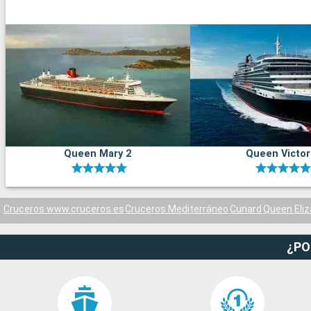
Queen Mary 2
Queen Victor
Cruceros www.cruceros.es
Cruceros Mediterráneo
Cunard
Queen Eli
¿PO