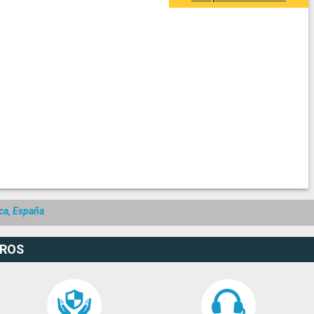
rca, España
EROS