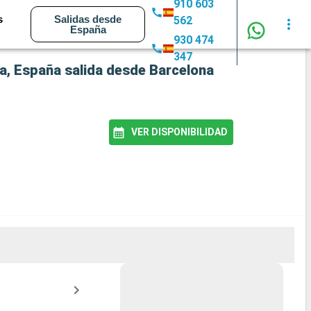
910 603
s
Salidas desde
562
España
930 474
347
ca, España salida desde Barcelona
VER DISPONIBILIDAD