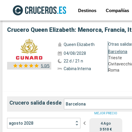
Destinos
Compañías
Ver las 72 fotos
Crucero Queen Elizabeth: Menorca, Francia, It
Otras salida
Queen Elizabeth
Barcelona
04/08/2028
Trieste
22 d / 21 n
Civitavecchi
5.0/5
Cabina Interna
Roma
Crucero salida desde
Barcelona
MEJOR PRECIO
agosto 2028
4 Ago
3 510 €