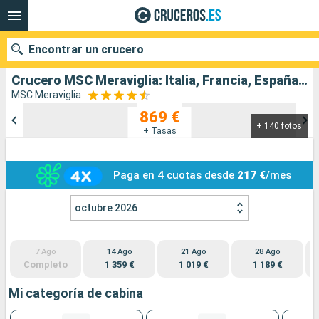
Encontrar un crucero
Crucero MSC Meraviglia: Italia, Francia, España, Túnez salida desde Palermo
MSC Meraviglia
869 €
+ 140 fotos
Nuestros destinos
+ Tasas
Fecha de salida
Paga en 4 cuotas desde
217 €
/mes
Puertos
Compañías
octubre 2026
Buscar
7 Ago
14 Ago
21 Ago
28 Ago
Completo
1 359 €
1 019 €
1 189 €
Mi categoría de cabina