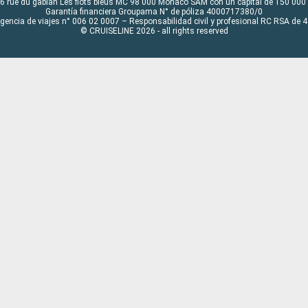
6 rue du gabian Les flots bleus MC 98 000 Monaco SAM con un capital de 150 000
Garantía financiera Groupama N° de póliza 4000717380/0
Agencia de viajes n° 006 02 0007 – Responsabilidad civil y profesional RC RSA de
© CRUISELINE 2026 - all rights reserved