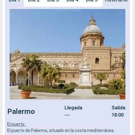
Llegada
Salida
Palermo
---
18:00
El puerto :
E
El puerto de Palermo, situado en la costa mediterránea
E