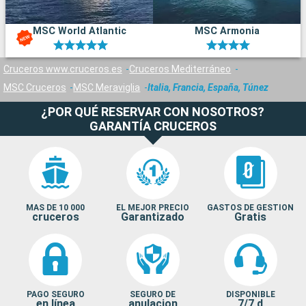
MSC World Atlantic
MSC Armonia
Cruceros www.cruceros.es
Cruceros Mediterráneo
MSC Cruceros
MSC Meraviglia
Italia, Francia, España, Túnez
¿POR QUÉ RESERVAR CON NOSOTROS?
GARANTÍA CRUCEROS
MAS DE 10 000
EL MEJOR PRECIO
GASTOS DE GESTION
cruceros
Garantizado
Gratis
PAGO SEGURO
SEGURO DE
DISPONIBLE
en línea
anulacion
7/7 d