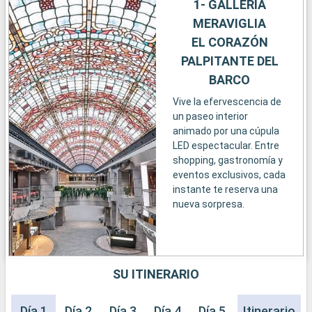
1- GALLERIA
MERAVIGLIA
EL CORAZÓN
PALPITANTE DEL
BARCO
Vive la efervescencia de
un paseo interior
animado por una cúpula
LED espectacular. Entre
shopping, gastronomía y
eventos exclusivos, cada
instante te reserva una
nueva sorpresa.
SU ITINERARIO
Día 1
Día 2
Día 3
Día 4
Día 5
Día 6
Itinerario
Día 