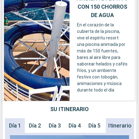
CON 150 CHORROS
DE AGUA
En el corazón de la
cubierta de la piscina,
vive el espíritu resort:
una piscina animada por
más de 150 fuentes,
bares al aire libre para
saborear helados y cafés
fríos, y un ambiente
festivo con tobogán,
animaciones y música
durante todo el día.
SU ITINERARIO
Día 1
Día 2
Día 3
Día 4
Día 5
Día 6
Itinerario
Día 