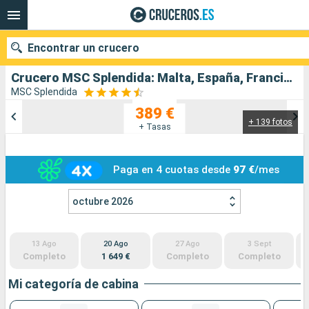
Encontrar un crucero
Crucero MSC Splendida: Malta, España, Francia, Italia salida desde Palermo
MSC Splendida
389 €
+ 139 fotos
Nuestros destinos
+ Tasas
Fecha de salida
Paga en 4 cuotas desde
97 €
/mes
Puertos
Compañías
octubre 2026
Buscar
13 Ago
20 Ago
27 Ago
3 Sept
Completo
1 649 €
Completo
Completo
Mi categoría de cabina