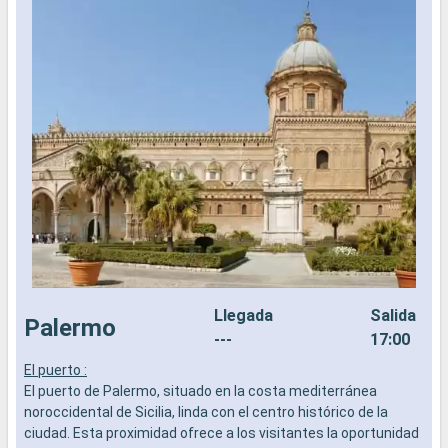
Llegada
Salida
Palermo
---
17:00
El puerto :
E
El puerto de Palermo, situado en la costa mediterránea
E
noroccidental de Sicilia, linda con el centro histórico de la
e
ciudad. Esta proximidad ofrece a los visitantes la oportunidad
d