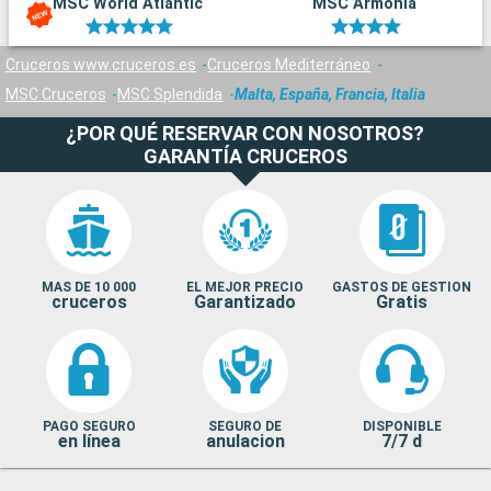
MSC World Atlantic
MSC Armonia
Cruceros www.cruceros.es
Cruceros Mediterráneo
MSC Cruceros
MSC Splendida
Malta, España, Francia, Italia
¿POR QUÉ RESERVAR CON NOSOTROS?
GARANTÍA CRUCEROS
MAS DE 10 000
EL MEJOR PRECIO
GASTOS DE GESTION
cruceros
Garantizado
Gratis
PAGO SEGURO
SEGURO DE
DISPONIBLE
en línea
anulacion
7/7 d