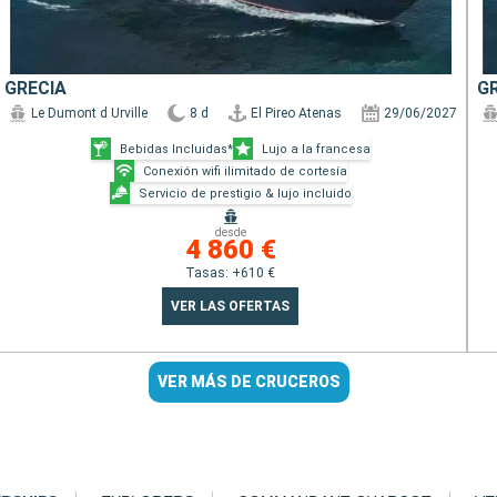
GRECIA
G
Le Dumont d Urville
8 d
El Pireo Atenas
29/06/2027
Bebidas Incluidas*
Lujo a la francesa
Conexión wifi ilimitado de cortesía
Servicio de prestigio & lujo incluido
desde
4 860 €
Tasas: +610 €
VER LAS OFERTAS
VER MÁS DE CRUCEROS