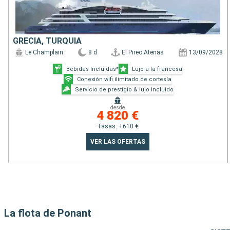
GRECIA, TURQUÍA
Le Champlain
8 d
El Pireo Atenas
13/09/2028
Bebidas Incluidas*
Lujo a la francesa
Conexión wifi ilimitado de cortesía
Servicio de prestigio & lujo incluido
desde
4 820 €
Tasas: +610 €
VER LAS OFERTAS
La flota de Ponant