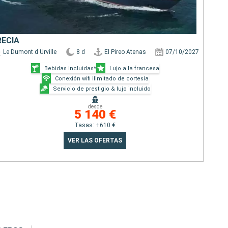
RECIA
Le Dumont d Urville
8 d
El Pireo Atenas
07/10/2027
Bebidas Incluidas*
Lujo a la francesa
Conexión wifi ilimitado de cortesía
Servicio de prestigio & lujo incluido
desde
5 140 €
Tasas: +610 €
VER LAS OFERTAS