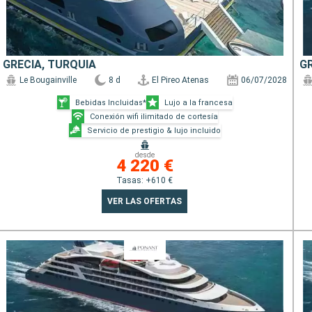
GRECIA, TURQUÍA
G
Le Bougainville
8 d
El Pireo Atenas
06/07/2028
Bebidas Incluidas*
Lujo a la francesa
Conexión wifi ilimitado de cortesía
Servicio de prestigio & lujo incluido
desde
4 220 €
Tasas: +610 €
VER LAS OFERTAS