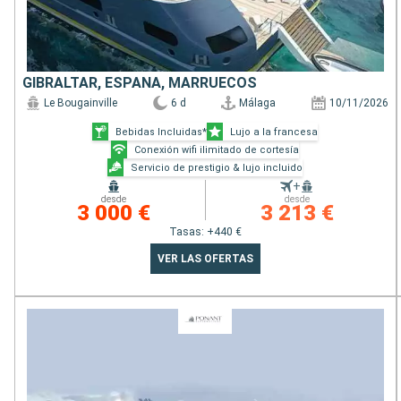
GIBRALTAR, ESPAÑA, MARRUECOS
Le Bougainville
6 d
Málaga
10/11/2026
Bebidas Incluidas*
Lujo a la francesa
Conexión wifi ilimitado de cortesía
Servicio de prestigio & lujo incluido
+
desde
desde
3 000 €
3 213 €
Tasas: +440 €
VER LAS OFERTAS