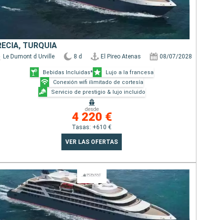
RECIA, TURQUÍA
Le Dumont d Urville
8 d
El Pireo Atenas
08/07/2028
Bebidas Incluidas*
Lujo a la francesa
Conexión wifi ilimitado de cortesía
Servicio de prestigio & lujo incluido
desde
4 220 €
Tasas: +610 €
VER LAS OFERTAS