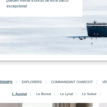
pueden vivirse a bordo de este barco
excepcional.
ERSHIPS
EXPLORERS
COMMANDANT CHARCOT
VE
L Austral
Le Boreal
Le Lyrial
Le Soleal