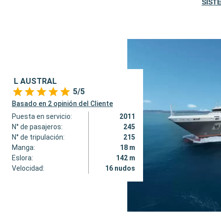
SIST
L AUSTRAL
5/5
Basado en 2 opinión del Cliente
Puesta en servicio:
2011
N° de pasajeros:
245
N° de tripulación:
215
Manga:
18 m
Eslora:
142 m
Velocidad:
16 nudos