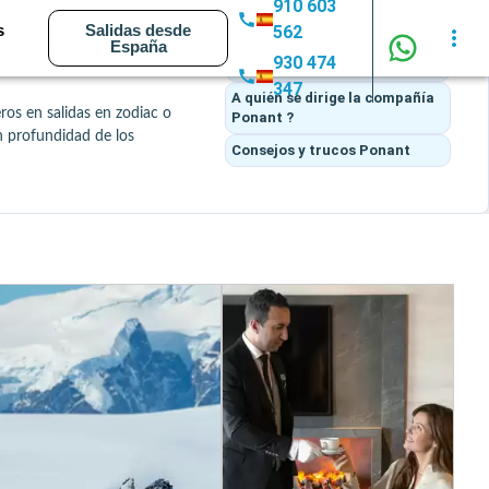
910 603
ACCESO RÁPIDO
s
Salidas desde
562
Lo que piensan los clientes
de
 con un nivel de exigencia 
España
930 474
Ponant
de un casco polar reforzado 
347
A quién se dirige la compañía
os en salidas en zodiac o 
Ponant ?
 profundidad de los 
Consejos y trucos
Ponant
 su atención personalizada, 
lósofo Raphaël Enthoven, el 
rivilegiados. Por último, la 