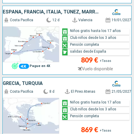
ESPAÑA, FRANCIA, ITALIA, TÚNEZ, MARRUECOS
Costa Pacifica
12 d
Valencia
19/01/2027
Niños gratis hasta los 17 años
Club niños desde los 3 años
Pensión completa
salidas desde España
809 €
+Tasas
Pague en 4X
Vuelo disponible
GRECIA, TURQUÍA
Costa Pacifica
8 d
El Pireo Atenas
21/05/2027
Niños gratis hasta los 17 años
Club niños desde los 3 años
Pensión completa
869 €
+Tasas