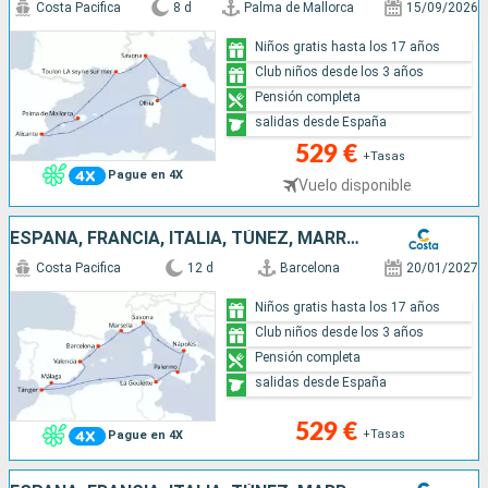
Costa Pacifica
8 d
Palma de Mallorca
15/09/2026
Niños gratis hasta los 17 años
Club niños desde los 3 años
Pensión completa
salidas desde España
529 €
+Tasas
Pague en 4X
Vuelo disponible
ESPAÑA, FRANCIA, ITALIA, TÚNEZ, MARRUECOS
Costa Pacifica
12 d
Barcelona
20/01/2027
Niños gratis hasta los 17 años
Club niños desde los 3 años
Pensión completa
salidas desde España
529 €
+Tasas
Pague en 4X