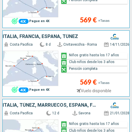
569 €
+Tasas
Pague en 4X
ITALIA, FRANCIA, ESPAÑA, TÚNEZ
Costa Pacifica
8 d
Civitavecchia - Roma
14/11/2026
Niños gratis hasta los 17 años
Club niños desde los 3 años
Pensión completa
569 €
+Tasas
Pague en 4X
Vuelo disponible
ITALIA, TÚNEZ, MARRUECOS, ESPAÑA, FRANCIA
Costa Pacifica
12 d
Savona
21/01/2028
Niños gratis hasta los 17 años
Club niños desde los 3 años