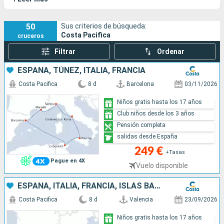
homenaje a un músico famoso y la música está en el corazón
de la experiencia: déjate llevar por un musical en la noche o por
un espectáculo cautivador en el teatro. Sus sister-ships son
50
Sus criterios de búsqueda:
Costa Pacifica
cruceros
el
Costa Serena
, el
Costa Favolosa
y el
Costa Fascinosa
.
Filtrar
Ordenar
ESPAÑA, TÚNEZ, ITALIA, FRANCIA
Costa Pacifica
8 d
Barcelona
03/11/2026
Niños gratis hasta los 17 años
Club niños desde los 3 años
Pensión completa
salidas desde España
249 €
+Tasas
Pague en 4X
Vuelo disponible
ESPAÑA, ITALIA, FRANCIA, ISLAS BALEARES
Costa Pacifica
8 d
Valencia
23/09/2026
Niños gratis hasta los 17 años