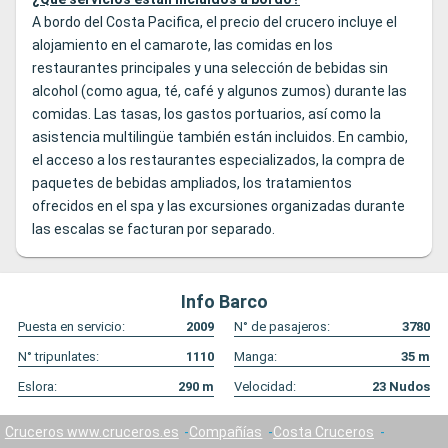
A bordo del Costa Pacifica, el precio del crucero incluye el
alojamiento en el camarote, las comidas en los
restaurantes principales y una selección de bebidas sin
alcohol (como agua, té, café y algunos zumos) durante las
comidas. Las tasas, los gastos portuarios, así como la
asistencia multilingüe también están incluidos. En cambio,
el acceso a los restaurantes especializados, la compra de
paquetes de bebidas ampliados, los tratamientos
ofrecidos en el spa y las excursiones organizadas durante
las escalas se facturan por separado.
Info Barco
Puesta en servicio:
2009
N° de pasajeros:
3780
N° tripunlates:
1110
Manga:
35
m
Eslora:
290
m
Velocidad:
23
Nudos
Cruceros www.cruceros.es
Compañías
Costa Cruceros