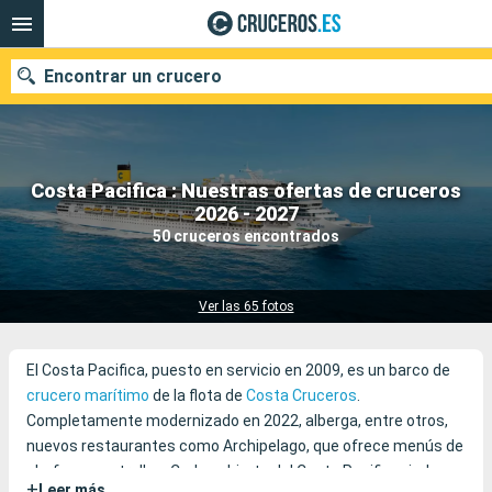
Encontrar un crucero
Costa Pacifica : Nuestras ofertas de cruceros
Nuestros destinos
2026 - 2027
50 cruceros encontrados
Fecha de salida
Puertos
Compañías
Ver las 65 fotos
Buscar
El Costa Pacifica, puesto en servicio en 2009, es un barco de
crucero marítimo
de la flota de
Costa Cruceros
.
Completamente modernizado en 2022, alberga, entre otros,
nuevos restaurantes como Archipelago, que ofrece menús de
chefs con estrellas. Cada cubierta del Costa Pacifica rinde
+
Leer más