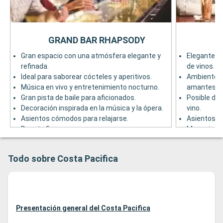
GRAND BAR RHAPSODY
Gran espacio con una atmósfera elegante y
Elegante ba
refinada.
de vinos.
Ideal para saborear cócteles y aperitivos.
Ambiente ín
Música en vivo y entretenimiento nocturno.
amantes del
Gran pista de baile para aficionados.
Posible de
Decoración inspirada en la música y la ópera.
vino.
Asientos cómodos para relajarse.
Asientos c
Puente 5
Marco inspi
iluminació
Perfecto p
Todo sobre Costa Pacifica
o en pareja.
Puente 5
Presentación general del Costa Pacifica