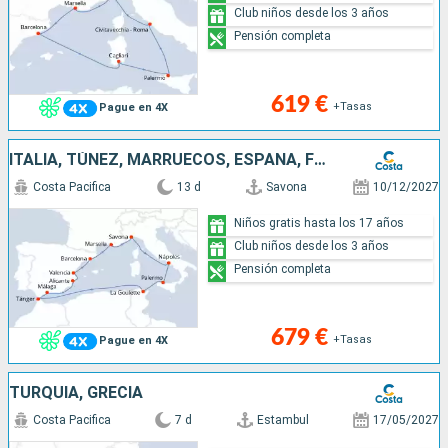
Club niños desde los 3 años
Pensión completa
619 €
+Tasas
Pague en 4X
ITALIA, TÚNEZ, MARRUECOS, ESPAÑA, FRANCIA
Costa Pacifica
13 d
Savona
10/12/2027
Niños gratis hasta los 17 años
Club niños desde los 3 años
Pensión completa
679 €
+Tasas
Pague en 4X
TURQUÍA, GRECIA
Costa Pacifica
7 d
Estambul
17/05/2027