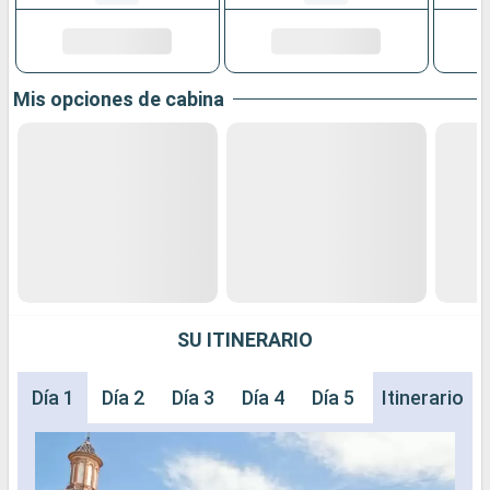
Mis opciones de cabina
SU ITINERARIO
Día 1
Día 2
Día 3
Día 4
Día 5
Día 6
Itinerario
Día 