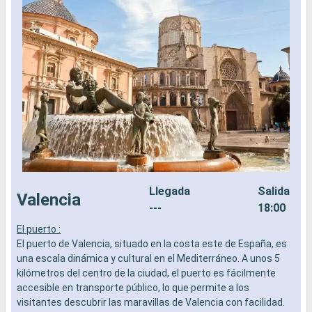
Llegada
Salida
Valencia
---
18:00
El puerto :
L
El puerto de Valencia, situado en la costa este de España, es
a
una escala dinámica y cultural en el Mediterráneo. A unos 5
b
kilómetros del centro de la ciudad, el puerto es fácilmente
s
accesible en transporte público, lo que permite a los
e
visitantes descubrir las maravillas de Valencia con facilidad.