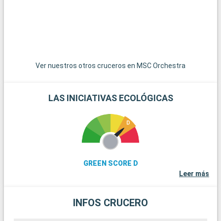
perfectas para pasar un día de relax junto al mar. Para los
amantes del vino, la región de Valencia es famosa por sus
viñedos, que ofrecen la posibilidad de visitar bodegas y
degustar vinos locales. Por último, pueblos pintorescos como
Xàtiva, con su histórico castillo, ofrecen una encantadora
visión del interior valenciano.
Ver nuestros otros cruceros en MSC Orchestra
LAS INICIATIVAS ECOLÓGICAS
GREEN SCORE D
Leer más
INFOS CRUCERO