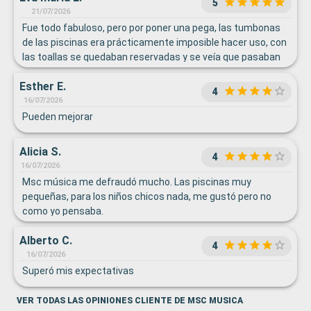
5
21/07/2026
Fue todo fabuloso, pero por poner una pega, las tumbonas
de las piscinas era prácticamente imposible hacer uso, con
las toallas se quedaban reservadas y se veía que pasaban
horas sin usarse. Haciendo que el resto de pasajeros no
Esther E.
pudiéramos hacer uso en todo el día.
4
16/07/2026
Pueden mejorar
Alicia S.
4
16/07/2026
Msc música me defraudó mucho. Las piscinas muy
pequeñas, para los niños chicos nada, me gustó pero no
como yo pensaba.
Alberto C.
4
16/07/2026
Superó mis expectativas
VER TODAS LAS OPINIONES CLIENTE DE MSC MUSICA