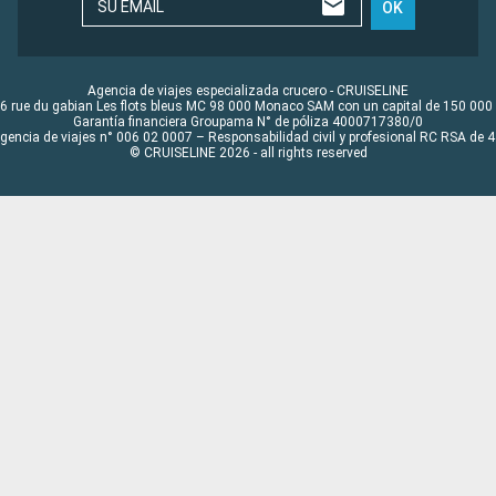
SU EMAIL
OK
Agencia de viajes especializada crucero - CRUISELINE
6 rue du gabian Les flots bleus MC 98 000 Monaco SAM con un capital de 150 000
Garantía financiera Groupama N° de póliza 4000717380/0
Agencia de viajes n° 006 02 0007 – Responsabilidad civil y profesional RC RSA de
© CRUISELINE 2026 - all rights reserved