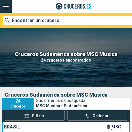
Encontrar un crucero
Nuestros destinos
Cruceros Sudamérica sobre MSC Musica
24 cruceros encontrados
Fecha de salida
Puertos
Compañías
Buscar
Cruceros Sudamérica sobre MSC Musica
24
Sus criterios de búsqueda:
MSC Musica - Sudamérica
cruceros
Filtrar
Ordenar
BRASIL