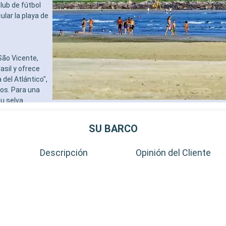
lub de fútbol
ular la playa de
São Vicente,
sil y ofrece
del Atlántico",
os. Para una
su selva
 observar la
Paulo está a
SU BARCO
urbana con su
Descripción
Opinión del Cliente