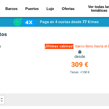
Ver todas la
Barcos
Puertos
Lujo
Ofertas
temáticas
Paga en 4 cuotas desde
77 €
/mes
tos
s
¡Últimas cabinas!
barco lleno hasta el
desde
309 €
Tasas: +100 €