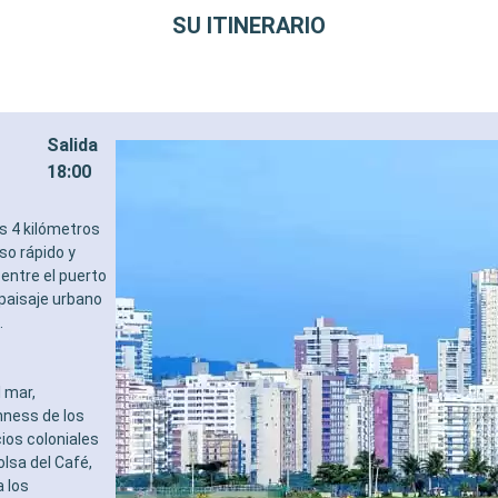
SU ITINERARIO
Salida
18:00
s 4 kilómetros
so rápido y
 entre el puerto
 paisaje urbano
.
l mar,
inness de los
ios coloniales
olsa del Café,
a los