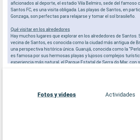
aficionados al deporte, el estadio Vila Belmiro, sede del famoso c
Santos FC, es una visita obligada. Las playas de Santos, en partic
Gonzaga, son perfectas para relajarse y tomar el sol brasileño.
Qué visitar en los alrededores
Hay muchos lugares que explorar en los alrededores de Santos. 
vecina de Santos, es conocida como la ciudad más antigua de Bra
una perspectiva histórica única. Guarujá, conocida como la "Perla 
es famosa por sus hermosas playas y lujosos complejos turístic
experiencia más natural, el Parque Estatal de Serra do Mar, con 
atlántica virgen, es un destino ideal para practicar senderismo y
flora y fauna locales. Por último, la bulliciosa metrópolis de São 
menos de 100 km de Santos y ofrece una dinámica experiencia 
variada cultura, arte y gastronomía.
Fotos y videos
Actividades