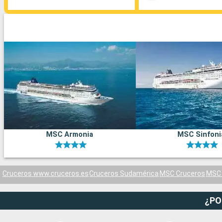
MSC Armonia
MSC Sinfoni
Cruceros www.cruceros.es
Cruceros Sudamérica
MSC Cruceros
MSC 
¿PO