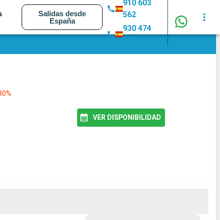
910 603
s
Salidas desde
562
España
930 474
347
 80%
VER DISPONIBILIDAD