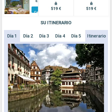
Exterior
Otros
519 €
519 €
Camarotes
SU ITINERARIO
Día 1
Día 2
Día 3
Día 4
Día 5
Itinerario