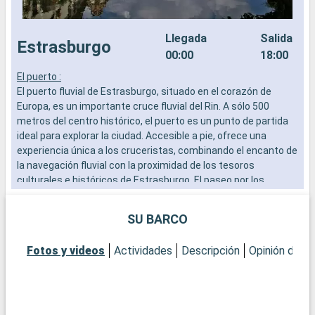
Llegada
Salida
Estrasburgo
00:00
18:00
El puerto :
E
El puerto fluvial de Estrasburgo, situado en el corazón de
E
Europa, es un importante cruce fluvial del Rin. A sólo 500
E
metros del centro histórico, el puerto es un punto de partida
m
ideal para explorar la ciudad. Accesible a pie, ofrece una
i
experiencia única a los cruceristas, combinando el encanto de
e
la navegación fluvial con la proximidad de los tesoros
l
culturales e históricos de Estrasburgo. El paseo por los
c
muelles es en sí mismo una invitación al descubrimiento.
m
SU BARCO
Qué visitar en Estrasburgo
Q
Estrasburgo, capital de Europa, es famosa por su excepcional
E
Fotos y videos
Actividades
Descripción
Opinión del C
patrimonio arquitectónico. La catedral de Notre-Dame, con su
p
majestuosa fachada y su reloj astronómico, es una visita
m
obligada. Pasee por el pintoresco barrio de la Petite France,
o
con sus casas de entramado de madera y sus encantadores
c
canales. Los amantes de la historia y la política no pueden
c