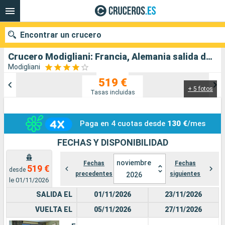
Encontrar un crucero
Crucero Modigliani: Francia, Alemania salida desde Estrasburgo
Modigliani
519 €
+ 5 fotos
Nuestros destinos
Tasas incluidas
Fecha de salida
Paga en 4 cuotas desde
130 €
/mes
Puertos
Compañías
FECHAS Y DISPONIBILIDAD
Buscar
noviembre
Fechas
Fechas
519 €
desde
precedentes
siguientes
2026
le 01/11/2026
SALIDA EL
01/11/2026
23/11/2026
VUELTA EL
05/11/2026
27/11/2026