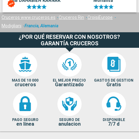
SB DAHABIEH KARNAK
Monalisa
Cruceros www.cruceros.es
Cruceros Rin
CroisiEurope
Modigliani
Francia, Alemania
¿POR QUÉ RESERVAR CON NOSOTROS?
GARANTÍA CRUCEROS
MAS DE 10 000
EL MEJOR PRECIO
GASTOS DE GESTION
cruceros
Garantizado
Gratis
PAGO SEGURO
SEGURO DE
DISPONIBLE
en línea
anulacion
7/7 d