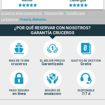
Renoir
Camargue
Cruceros www.cruceros.es
Cruceros Rin
CroisiEurope
La Boheme
Francia, Alemania
¿POR QUÉ RESERVAR CON NOSOTROS?
GARANTÍA CRUCEROS
MAS DE 10 000
EL MEJOR PRECIO
GASTOS DE GESTION
cruceros
Garantizado
Gratis
PAGO SEGURO
SEGURO DE
DISPONIBLE
en línea
anulacion
7/7 d