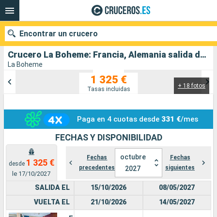
Encontrar un crucero
Crucero La Boheme: Francia, Alemania salida desde Estrasburgo
La Boheme
1 325 €
+ 18 fotos
Nuestros destinos
Tasas incluidas
Fecha de salida
Paga en 4 cuotas desde
331 €
/mes
Puertos
Compañías
FECHAS Y DISPONIBILIDAD
Buscar
octubre
Fechas
Fechas
1 325 €
desde
precedentes
siguientes
2027
le 17/10/2027
SALIDA EL
15/10/2026
08/05/2027
VUELTA EL
21/10/2026
14/05/2027