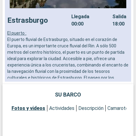
Llegada
Salida
Estrasburgo
00:00
18:00
El puerto :
F
El puerto fluvial de Estrasburgo, situado en el corazón de
c
Europa, es un importante cruce fluvial del Rin. A sólo 500
a
metros del centro histórico, el puerto es un punto de partida
v
ideal para explorar la ciudad. Accesible a pie, ofrece una
d
experiencia única a los cruceristas, combinando el encanto de
e
la navegación fluvial con la proximidad de los tesoros
t
culturales e históricos de Estrasburgo. El paseo por los
muelles es en sí mismo una invitación al descubrimiento.
SU BARCO
Qué visitar en Estrasburgo
Estrasburgo, capital de Europa, es famosa por su excepcional
Fotos y videos
Actividades
Descripción
Camarotes
patrimonio arquitectónico. La catedral de Notre-Dame, con su
majestuosa fachada y su reloj astronómico, es una visita
obligada. Pasee por el pintoresco barrio de la Petite France,
con sus casas de entramado de madera y sus encantadores
canales. Los amantes de la historia y la política no pueden