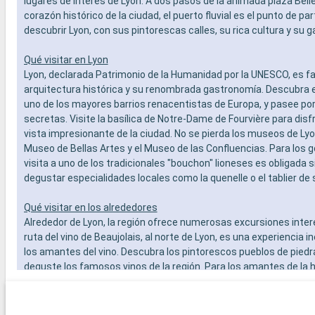
lugares de interés de Lyon. A dos pasos de la animada plaza Belle
corazón histórico de la ciudad, el puerto fluvial es el punto de par
descubrir Lyon, con sus pintorescas calles, su rica cultura y su 
Qué visitar en Lyon
Lyon, declarada Patrimonio de la Humanidad por la UNESCO, es 
arquitectura histórica y su renombrada gastronomía. Descubra el
uno de los mayores barrios renacentistas de Europa, y pasee po
secretas. Visite la basílica de Notre-Dame de Fourvière para disf
vista impresionante de la ciudad. No se pierda los museos de Lyo
Museo de Bellas Artes y el Museo de las Confluencias. Para los 
visita a uno de los tradicionales "bouchon" lioneses es obligada s
degustar especialidades locales como la quenelle o el tablier de 
Qué visitar en los alrededores
Alrededor de Lyon, la región ofrece numerosas excursiones inter
ruta del vino de Beaujolais, al norte de Lyon, es una experiencia in
los amantes del vino. Descubra los pintorescos pueblos de piedr
deguste los famosos vinos de la región. Para los amantes de la hi
conjunto medieval de Pérouges, uno de los pueblos más bellos de
ofrece un viaje en el tiempo. Por último, el Parque Natural Regional
una hora en coche, ofrece excursiones por paisajes variados, d