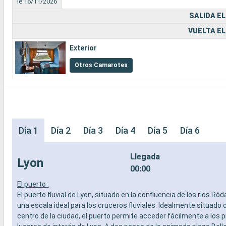
le 16/11/2026
SALIDA EL
VUELTA EL
Exterior
Otros Camarotes
Día 1
Día 2
Día 3
Día 4
Día 5
Día 6
Llegada
Lyon
00:00
El puerto :
El puerto fluvial de Lyon, situado en la confluencia de los ríos Ró
una escala ideal para los cruceros fluviales. Idealmente situado 
centro de la ciudad, el puerto permite acceder fácilmente a los p