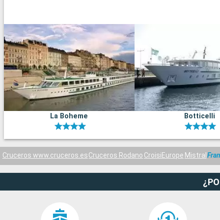
La Boheme
Botticelli
Cruceros www.cruceros.es
Cruceros Rodano
CroisiEurope
Mistral
Fran
¿PO