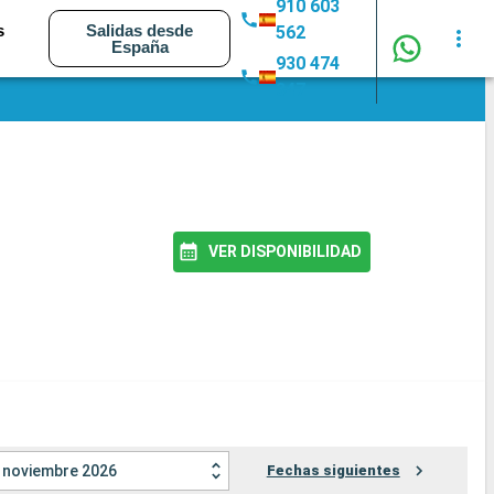
910 603
s
Salidas desde
562
España
930 474
347
VER DISPONIBILIDAD
noviembre 2026
Fechas siguientes