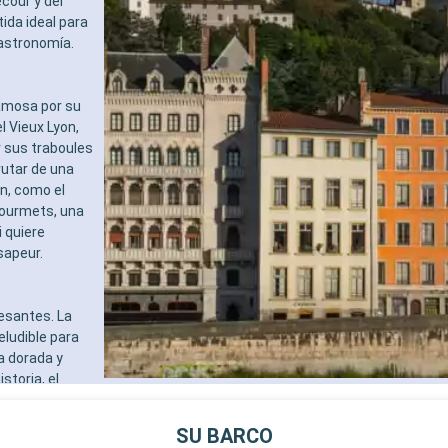
cour y del
tida ideal para
gastronomía.
famosa por su
 Vieux Lyon,
r sus traboules
rutar de una
n, como el
gourmets, una
i quiere
sapeur.
esantes. La
eludible para
a dorada y
storia, el
 Francia,
 de Pilat, a
SU BARCO
esde densos