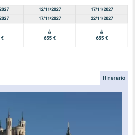
2027
12/11/2027
17/11/2027
2027
17/11/2027
22/11/2027
 €
655 €
655 €
Itinerario
Av
Aviñó
Palac
la Ed
medie