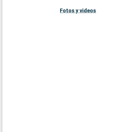
bosques hasta crestas abiertas con magníficas vistas sobre el v
Fotos y videos
Ródano.