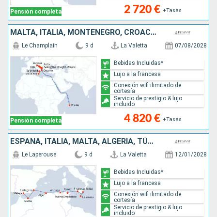
2 720 €
+Tasas
Pensión completa
MALTA, ITALIA, MONTENEGRO, CROACIA, SEYCHELLES
Le Champlain
9 d
La Valetta
07/08/2028
Bebidas Incluidas*
Lujo a la francesa
Conexión wifi ilimitado de
cortesía
Servicio de prestigio & lujo
incluido
4 820 €
+Tasas
Pensión completa
ESPAÑA, ITALIA, MALTA, ALGERIA, TÚNEZ
Le Laperouse
9 d
La Valetta
12/01/2028
Bebidas Incluidas*
Lujo a la francesa
Conexión wifi ilimitado de
cortesía
Servicio de prestigio & lujo
incluido