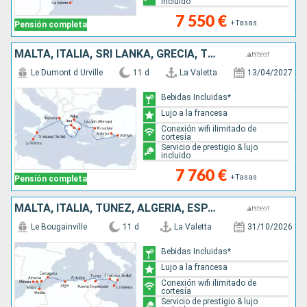
incluido
7 550 €
+Tasas
Pensión completa
MALTA, ITALIA, SRI LANKA, GRECIA, TURQUÍA
Le Dumont d Urville
11 d
La Valetta
13/04/2027
Bebidas Incluidas*
Lujo a la francesa
Conexión wifi ilimitado de
cortesía
Servicio de prestigio & lujo
incluido
7 760 €
+Tasas
Pensión completa
MALTA, ITALIA, TÚNEZ, ALGERIA, ESPAÑA
Le Bougainville
11 d
La Valetta
31/10/2026
Bebidas Incluidas*
Lujo a la francesa
Conexión wifi ilimitado de
cortesía
Servicio de prestigio & lujo