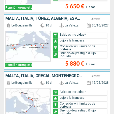
5 650 €
+Tasas
Pensión completa
MALTA, ITALIA, TÚNEZ, ALGERIA, ESPAÑA
Le Bougainville
10 d
La Valetta
30/10/2027
Bebidas Incluidas*
Lujo a la francesa
Conexión wifi ilimitado de
cortesía
Servicio de prestigio & lujo
incluido
5 880 €
+Tasas
Pensión completa
MALTA, ITALIA, GRECIA, MONTENEGRO, CROACIA, ESLOVENIA
Le Bougainville
10 d
La Valetta
15/05/2028
Bebidas Incluidas*
Lujo a la francesa
Conexión wifi ilimitado de
cortesía
Servicio de prestigio & lujo
incluido