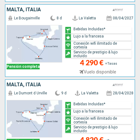
MALTA, ITALIA
Le Bougainville
8 d
La Valetta
08/04/2027
Bebidas Incluidas*
Lujo a la francesa
Conexión wifi ilimitado de
cortesía
Servicio de prestigio & lujo
incluido
4 290 €
+Tasas
Pensión completa
Vuelo disponible
MALTA, ITALIA
Le Dumont d Urville
9 d
La Valetta
28/04/2028
Bebidas Incluidas*
Lujo a la francesa
Conexión wifi ilimitado de
cortesía
Servicio de prestigio & lujo
incluido