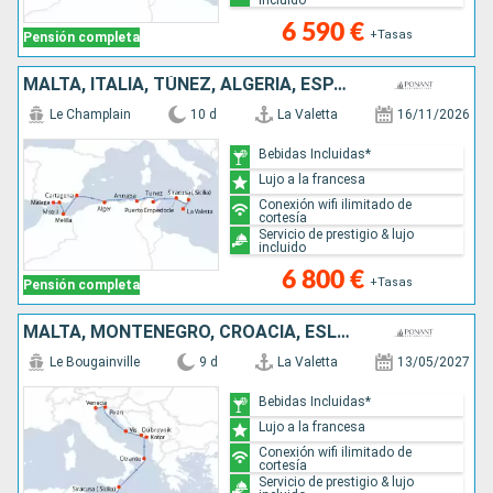
incluido
6 590 €
+Tasas
Pensión completa
MALTA, ITALIA, TÚNEZ, ALGERIA, ESPAÑA
Le Champlain
10 d
La Valetta
16/11/2026
Bebidas Incluidas*
Lujo a la francesa
Conexión wifi ilimitado de
cortesía
Servicio de prestigio & lujo
incluido
6 800 €
+Tasas
Pensión completa
MALTA, MONTENEGRO, CROACIA, ESLOVENIA, ITALIA
Le Bougainville
9 d
La Valetta
13/05/2027
Bebidas Incluidas*
Lujo a la francesa
Conexión wifi ilimitado de
cortesía
Servicio de prestigio & lujo