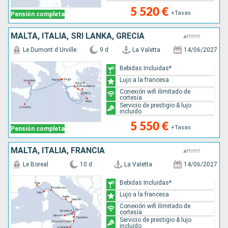
5 520 €
+Tasas
Pensión completa
MALTA, ITALIA, SRI LANKA, GRECIA
Le Dumont d Urville
9 d
La Valetta
14/06/2027
Bebidas Incluidas*
Lujo a la francesa
Conexión wifi ilimitado de
cortesía
Servicio de prestigio & lujo
incluido
5 550 €
+Tasas
Pensión completa
MALTA, ITALIA, FRANCIA
Le Boreal
10 d
La Valetta
14/06/2027
Bebidas Incluidas*
Lujo a la francesa
Conexión wifi ilimitado de
cortesía
Servicio de prestigio & lujo
incluido