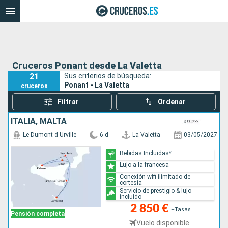
Cruceros Ponant desde La Valetta
21
Sus criterios de búsqueda:
Ponant - La Valetta
cruceros
Filtrar
Ordenar
ITALIA, MALTA
Le Dumont d Urville
6 d
La Valetta
03/05/2027
Bebidas Incluidas*
Lujo a la francesa
Conexión wifi ilimitado de
cortesía
Servicio de prestigio & lujo
incluido
2 850 €
+Tasas
Pensión completa
Vuelo disponible