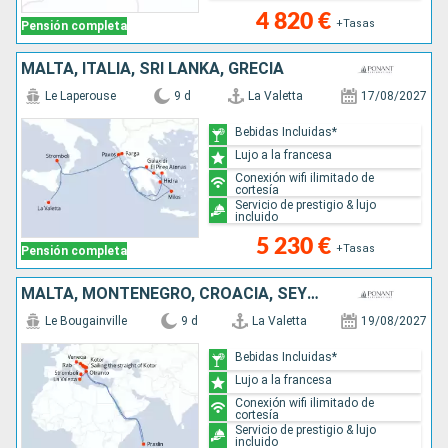
4 820 €
+Tasas
Pensión completa
MALTA, ITALIA, SRI LANKA, GRECIA
Le Laperouse
9 d
La Valetta
17/08/2027
Bebidas Incluidas*
Lujo a la francesa
Conexión wifi ilimitado de
cortesía
Servicio de prestigio & lujo
incluido
5 230 €
+Tasas
Pensión completa
MALTA, MONTENEGRO, CROACIA, SEYCHELLES, ITALIA
Le Bougainville
9 d
La Valetta
19/08/2027
Bebidas Incluidas*
Lujo a la francesa
Conexión wifi ilimitado de
cortesía
Servicio de prestigio & lujo
incluido