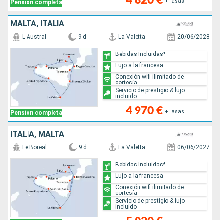
4 820 €
+Tasas
Pensión completa
MALTA, ITALIA
L Austral
9 d
La Valetta
20/06/2028
Bebidas Incluidas*
Lujo a la francesa
Conexión wifi ilimitado de
cortesía
Servicio de prestigio & lujo
incluido
4 970 €
+Tasas
Pensión completa
ITALIA, MALTA
Le Boreal
9 d
La Valetta
06/06/2027
Bebidas Incluidas*
Lujo a la francesa
Conexión wifi ilimitado de
cortesía
Servicio de prestigio & lujo
incluido