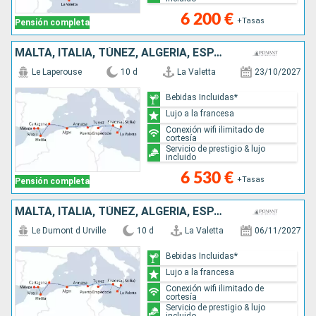
6 200 €
+Tasas
Pensión completa
MALTA, ITALIA, TÚNEZ, ALGERIA, ESPAÑA
Le Laperouse
10 d
La Valetta
23/10/2027
Bebidas Incluidas*
Lujo a la francesa
Conexión wifi ilimitado de
cortesía
Servicio de prestigio & lujo
incluido
6 530 €
+Tasas
Pensión completa
MALTA, ITALIA, TÚNEZ, ALGERIA, ESPAÑA
Le Dumont d Urville
10 d
La Valetta
06/11/2027
Bebidas Incluidas*
Lujo a la francesa
Conexión wifi ilimitado de
cortesía
Servicio de prestigio & lujo