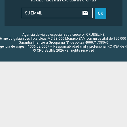
Recibe nuestras exclusivas ofertas
SU EMAIL
OK
Agencia de viajes especializada crucero - CRUISELINE
6 rue du gabian Les flots bleus MC 98 000 Monaco SAM con un capital de 150 000
Garantía financiera Groupama N° de póliza 4000717380/0
Agencia de viajes n° 006 02 0007 – Responsabilidad civil y profesional RC RSA de
© CRUISELINE 2026 - all rights reserved