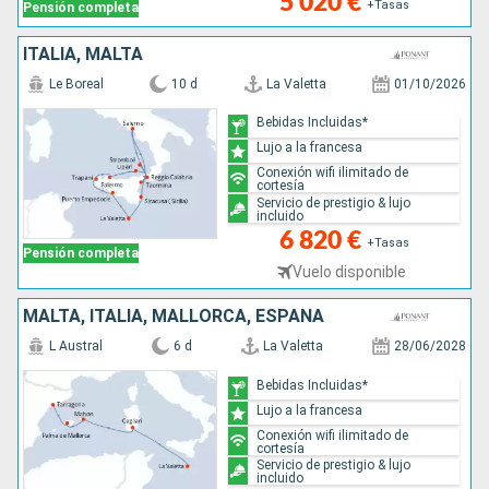
5 020 €
+Tasas
Pensión completa
ITALIA, MALTA
Le Boreal
10 d
La Valetta
01/10/2026
Bebidas Incluidas*
Lujo a la francesa
Conexión wifi ilimitado de
cortesía
Servicio de prestigio & lujo
incluido
6 820 €
+Tasas
Pensión completa
Vuelo disponible
MALTA, ITALIA, MALLORCA, ESPAÑA
L Austral
6 d
La Valetta
28/06/2028
Bebidas Incluidas*
Lujo a la francesa
Conexión wifi ilimitado de
cortesía
Servicio de prestigio & lujo
incluido