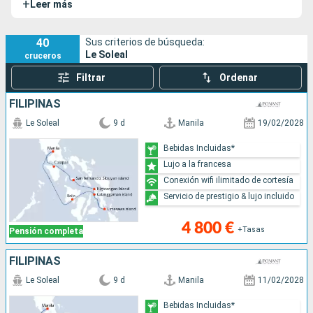
+
Leer más
40
Sus criterios de búsqueda:
Le Soleal
cruceros
Filtrar
Ordenar
FILIPINAS
Le Soleal
9 d
Manila
19/02/2028
Bebidas Incluidas*
Lujo a la francesa
Conexión wifi ilimitado de cortesía
Servicio de prestigio & lujo incluido
4 800 €
+Tasas
Pensión completa
FILIPINAS
Le Soleal
9 d
Manila
11/02/2028
Bebidas Incluidas*