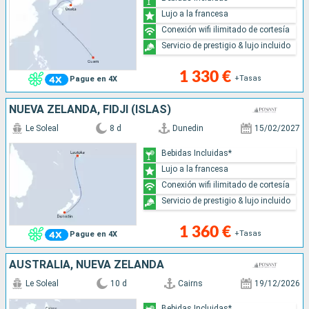
Lujo a la francesa
Conexión wifi ilimitado de cortesía
Servicio de prestigio & lujo incluido
1 330 €
+Tasas
Pague en 4X
NUEVA ZELANDA, FIDJI (ISLAS)
Le Soleal
8 d
Dunedin
15/02/2027
Bebidas Incluidas*
Lujo a la francesa
Conexión wifi ilimitado de cortesía
Servicio de prestigio & lujo incluido
1 360 €
+Tasas
Pague en 4X
AUSTRALIA, NUEVA ZELANDA
Le Soleal
10 d
Cairns
19/12/2026
Bebidas Incluidas*