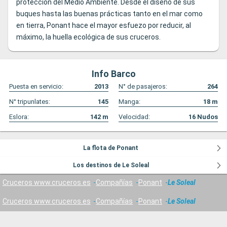
protección del Medio Ambiente. Desde el diseño de sus
buques hasta las buenas prácticas tanto en el mar como
en tierra, Ponant hace el mayor esfuezo por reducir, al
máximo, la huella ecológica de sus cruceros.
Info Barco
Puesta en servicio:
2013
N° de pasajeros:
264
N° tripunlates:
145
Manga:
18
m
Eslora:
142
m
Velocidad:
16
Nudos
La flota de Ponant
Los destinos de Le Soleal
Cruceros www.cruceros.es
Compañías
Ponant
Le Soleal
Cruceros www.cruceros.es
Compañías
Ponant
Le Soleal