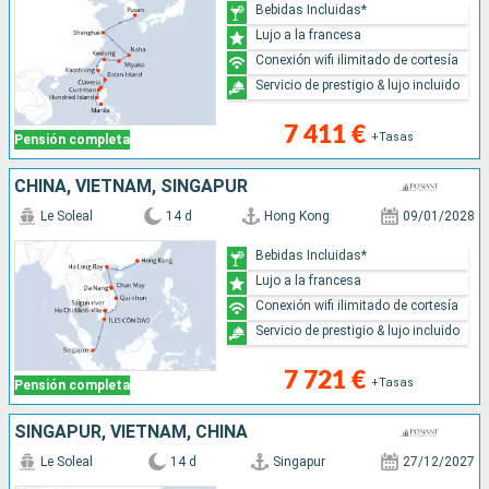
Bebidas Incluidas*
Lujo a la francesa
Conexión wifi ilimitado de cortesía
Servicio de prestigio & lujo incluido
7 411 €
+Tasas
Pensión completa
CHINA, VIETNAM, SINGAPUR
Le Soleal
14 d
Hong Kong
09/01/2028
Bebidas Incluidas*
Lujo a la francesa
Conexión wifi ilimitado de cortesía
Servicio de prestigio & lujo incluido
7 721 €
+Tasas
Pensión completa
SINGAPUR, VIETNAM, CHINA
Le Soleal
14 d
Singapur
27/12/2027