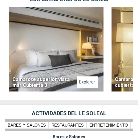
Camarote superior vista
Camarote 
Explorar
mar Cubierta 3
cubierta 
ACTIVIDADES DEL LE SOLEAL
BARES Y SALONES
RESTAURANTES
ENTRETENIMIENTO
PI
Bares y Salones