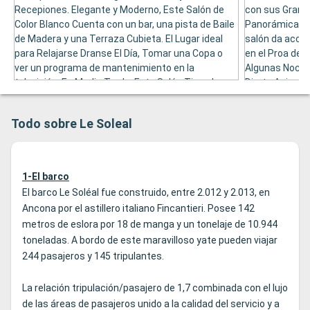
Recepiones. Elegante y Moderno, Este Salón de
con sus Grand
Color Blanco Cuenta con un bar, una pista de Baile
Panorámica del
de Madera y una Terraza Cubieta. El Lugar ideal
salón da acces
para Relajarse Dranse El Día, Tomar una Copa o
en el Proa del 
ver un programa de mantenimiento en la
Algunas Noche
televisión. En Media Tarde, Este Salón Tiene Lugar
Direto Animan 
la "Hora del Té". Por la Noche, Puede Défrutar de
Diversificar La
Las Actaciones del Pianista. Con UNA Área de 255
Salón Panorám
Todo sobre Le Soleal
Metros Cuadrados, El Salón, directora Tiene
de ordenadores
Capacidad para 110 Personas, El Interior, y 30 en El
Exterior.
1-El barco
El barco Le Soléal fue construido, entre 2.012 y 2.013, en
Ancona por el astillero italiano Fincantieri. Posee 142
metros de eslora por 18 de manga y un tonelaje de 10.944
toneladas. A bordo de este maravilloso yate pueden viajar
244 pasajeros y 145 tripulantes.
La relación tripulación/pasajero de 1,7 combinada con el lujo
de las áreas de pasajeros unido a la calidad del servicio y a