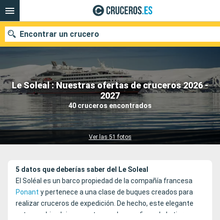
Encontrar un crucero
Le Soleal : Nuestras ofertas de cruceros 2026 -
Nuestros destinos
2027
40 cruceros encontrados
Fecha de salida
Puertos
Compañías
Ver las 51 fotos
Buscar
5 datos que deberías saber del Le Soleal
El Soléal es un barco propiedad de la compañía francesa
Ponant
y pertenece a una clase de buques creados para
realizar cruceros de expedición. De hecho, este elegante
yate combina lujo y aventura en los confines de la tierra.