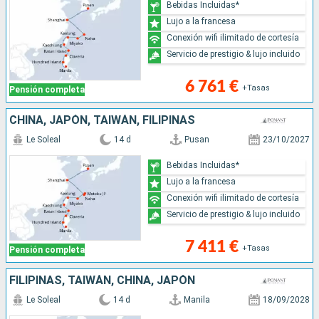
Bebidas Incluidas*
Lujo a la francesa
Conexión wifi ilimitado de cortesía
Servicio de prestigio & lujo incluido
6 761 €
+Tasas
Pensión completa
CHINA, JAPÓN, TAIWÁN, FILIPINAS
Le Soleal
14 d
Pusan
23/10/2027
Bebidas Incluidas*
Lujo a la francesa
Conexión wifi ilimitado de cortesía
Servicio de prestigio & lujo incluido
7 411 €
+Tasas
Pensión completa
FILIPINAS, TAIWÁN, CHINA, JAPÓN
Le Soleal
14 d
Manila
18/09/2028