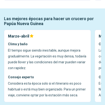
Las mejores épocas para hacer un crucero por
Papúa Nueva Guinea
Marzo-abril
May
Clima y baño
Cli
El tiempo sigue siendo inestable, aunque mejora
La é
gradualmente. La vegetación es muy densa, todavía
con
puede llover y las condiciones del mar pueden variar
dese
con rapidez.
pueb
Consejo experto
Con
Considera esta época solo si el itinerario es poco
Es l
habitual o está muy bien organizado. Para un primer
Nuev
viaje, conviene optar por la estación más seca.
Alot