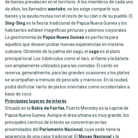
de bienes prevalecen en el territorio. A los miembros de cada uno
de ellos, los llamados
wantoks
, se les exige compartir sus
bienes y la ayuda mutua con el resto de su clan o de su pueblo. El
Sing-Sing
es la fiesta tradicional de Papúa Nueva Guinea y los
habitantes exhiben magníficas pinturas y adornos corporales.
La gastronomía de
Papúa Nueva Guinea
es perfecta para
aquellos que deseen probar nuevas experiencias en materia
culinaria. Obtenido de la palma del sagú, el
sagú
es el plato
principal local. Los tubérculos como el taro, el ñame y la batata
son ampliamente utilizados para las comidas. El cerdo se
reserva, generalmente, para las grandes ocasiones y los platos
se acompañan a menudo de pescado y mariscos. En la ciudad,
podrá disfrutar tanto de platos orientales como occidentales a
base de coco.
Principales lugares de interés
Situado en la
Bahía de Fairfax
, Puerto Moresby es la capital de
Papúa Nueva Guinea. Aunque el área urbana es muy grande, los
principales centros de interés se concentran en las
proximidades del
Parlamento Nacional
, cuya sede tiene la
apariencia de una casa tradicional. El
Museo
Nacional
y la