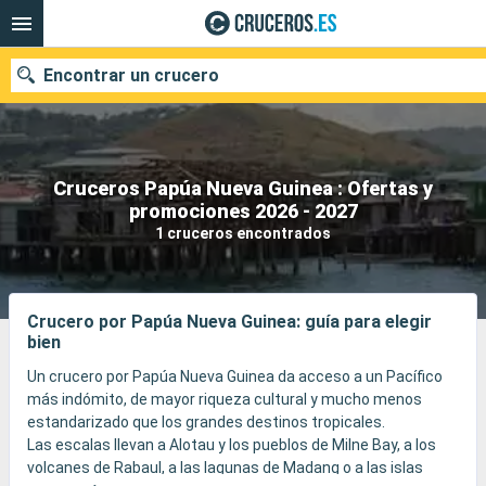
Encontrar un crucero
Cruceros Papúa Nueva Guinea : Ofertas y
Nuestros destinos
promociones 2026 - 2027
1 cruceros encontrados
Fecha de salida
Puertos
Compañías
Crucero por Papúa Nueva Guinea: guía para elegir
bien
Buscar
Un crucero por Papúa Nueva Guinea da acceso a un Pacífico
más indómito, de mayor riqueza cultural y mucho menos
estandarizado que los grandes destinos tropicales.
Las escalas llevan a Alotau y los pueblos de Milne Bay, a los
volcanes de Rabaul, a las lagunas de Madang o a las islas