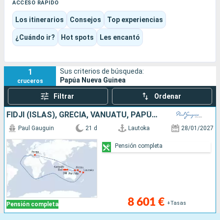
Trobriand, con sus danzas, sus casas, sus piraguas y sus
ACCESO RÁPIDO
tradiciones todavía muy presentes.
Los itinerarios
Consejos
Top experiencias
El viaje se vive como una expedición tranquila: salidas en
barco, encuentros organizados, esnórquel, paisajes
¿Cuándo ir?
Hot spots
Les encantó
volcánicos, huellas de la Segunda Guerra Mundial y escalas en
las que hay tiempo para comprender antes de fotografiar.
1
Sus criterios de búsqueda:
Papúa Nueva Guinea
cruceros
Filtrar
Ordenar
FIDJI (ISLAS), GRECIA, VANUATU, PAPÚA NUEVA GUINEA, INDONESIA
Paul Gauguin
21 d
Lautoka
28/01/2027
Pensión completa
8 601 €
+Tasas
Pensión completa