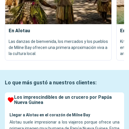
En Alotau
En l
Las danzas de bienvenida, los mercados y los pueblos
Kita
de Milne Bay ofrecen una primera aproximación viva a
en s
la cultura local.
arra
Lo que más gustó a nuestros clientes:
Los imprescindibles de un crucero por Papúa
Nueva Guinea
Llegar a Alotau en el corazón de Milne Bay
Alotau suele impresionar a los viajeros porque ofrece una
primera imagen muy humana de Papúa Nueva Guinea. Entre