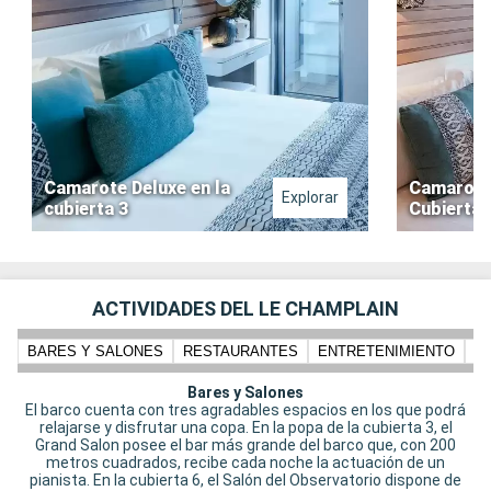
Camarote Deluxe en la
Camarote
Explorar
cubierta 3
Cubierta 
ACTIVIDADES DEL LE CHAMPLAIN
BARES Y SALONES
RESTAURANTES
ENTRETENIMIENTO
PI
Bares y Salones
El barco cuenta con tres agradables espacios en los que podrá
relajarse y disfrutar una copa. En la popa de la cubierta 3, el
Grand Salon posee el bar más grande del barco que, con 200
metros cuadrados, recibe cada noche la actuación de un
pianista. En la cubierta 6, el Salón del Observatorio dispone de