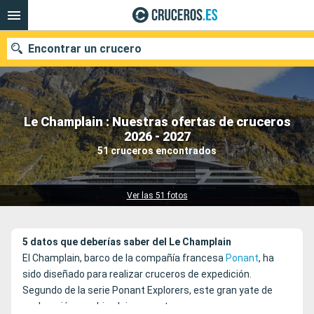
Encontrar un crucero
Le Champlain : Nuestras ofertas de cruceros
Nuestros destinos
2026 - 2027
51 cruceros encontrados
Fecha de salida
Puertos
Compañías
Ver las 51 fotos
Buscar
5 datos que deberías saber del Le Champlain
El Champlain, barco de la compañía francesa
Ponant
, ha
sido diseñado para realizar cruceros de expedición.
Segundo de la serie Ponant Explorers, este gran yate de
exploración combina lujo y aventura.