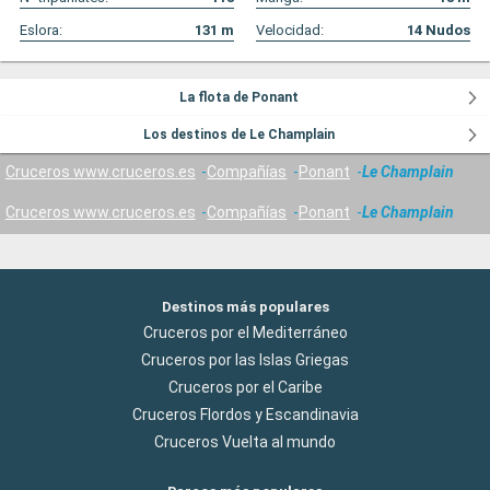
Eslora:
131
m
Velocidad:
14
Nudos
La flota de Ponant
Los destinos de Le Champlain
Cruceros www.cruceros.es
Compañías
Ponant
Le Champlain
Cruceros www.cruceros.es
Compañías
Ponant
Le Champlain
Destinos más populares
Cruceros por el Mediterráneo
Cruceros por las Islas Griegas
Cruceros por el Caribe
Cruceros Flordos y Escandinavia
Cruceros Vuelta al mundo