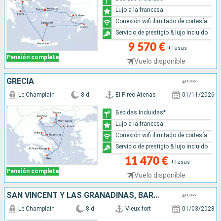
Lujo a la francesa
Conexión wifi ilimitado de cortesía
Servicio de prestigio & lujo incluido
9 570 €
+Tasas
Pensión completa
Vuelo disponible
GRECIA
Le Champlain
8 d
El Pireo Atenas
01/11/2026
Bebidas Incluidas*
Lujo a la francesa
Conexión wifi ilimitado de cortesía
Servicio de prestigio & lujo incluido
11 470 €
+Tasas
Pensión completa
Vuelo disponible
SAN VINCENT Y LAS GRANADINAS, BARBADOS, GUADALUPE, MARTINICA, SANTA LUCIA
Le Champlain
8 d
Vieux fort
01/03/2028