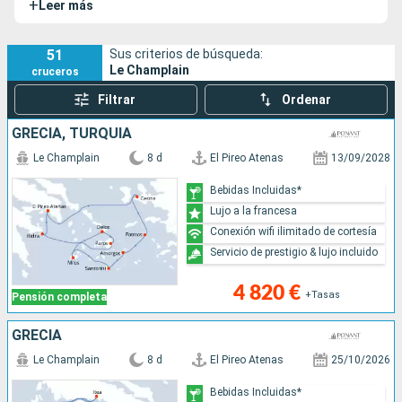
+
Leer más
51
Sus criterios de búsqueda:
Le Champlain
cruceros
Filtrar
Ordenar
GRECIA, TURQUÍA
Le Champlain
8 d
El Pireo Atenas
13/09/2028
Bebidas Incluidas*
Lujo a la francesa
Conexión wifi ilimitado de cortesía
Servicio de prestigio & lujo incluido
4 820 €
+Tasas
Pensión completa
GRECIA
Le Champlain
8 d
El Pireo Atenas
25/10/2026
Bebidas Incluidas*