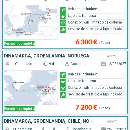
Bebidas Incluidas*
Lujo a la francesa
Conexión wifi ilimitado de cortesía
Servicio de prestigio & lujo incluido
6 300 €
+Tasas
Pensión completa
DINAMARCA, GROENLANDIA, NORUEGA
Le Champlain
9 d
Copenhague
12/08/2027
Bebidas Incluidas*
Lujo a la francesa
Conexión wifi ilimitado de cortesía
Servicio de prestigio & lujo incluido
7 200 €
+Tasas
Pensión completa
DINAMARCA, GROENLANDIA, CHILE, NORUEGA
Le Champlain
11 d
Copenhague
25/06/2027