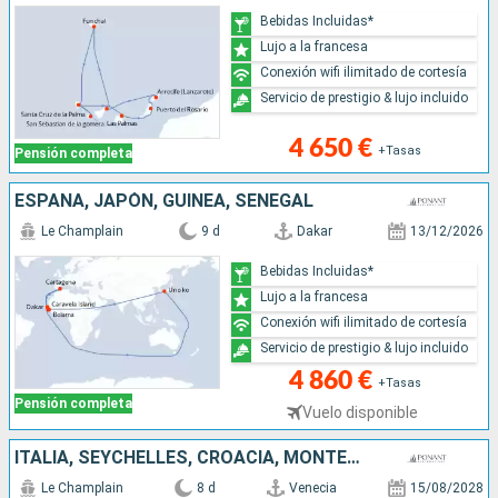
Bebidas Incluidas*
Lujo a la francesa
Conexión wifi ilimitado de cortesía
Servicio de prestigio & lujo incluido
4 650 €
+Tasas
Pensión completa
ESPAÑA, JAPÓN, GUINEA, SENEGAL
Le Champlain
9 d
Dakar
13/12/2026
Bebidas Incluidas*
Lujo a la francesa
Conexión wifi ilimitado de cortesía
Servicio de prestigio & lujo incluido
4 860 €
+Tasas
Pensión completa
Vuelo disponible
ITALIA, SEYCHELLES, CROACIA, MONTENEGRO
Le Champlain
8 d
Venecia
15/08/2028