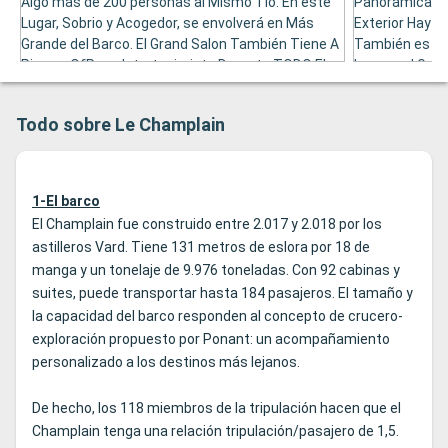
Algo más de 200 personas al Mismo Tió. En este
Panorámica Gr
Lugar, Sobrio y Acogedor, se envolverá en Más
Exterior Hay u
Grande del Barco. El Grand Salon También Tiene A
También es el 
Piano y OfRece Interteniminto Durante TODO El
los que el Gust
Crucero, Tanto de Día como la NOCHE.
de Libros.
Todo sobre Le Champlain
1-El barco
El Champlain fue construido entre 2.017 y 2.018 por los
astilleros Vard. Tiene 131 metros de eslora por 18 de
manga y un tonelaje de 9.976 toneladas. Con 92 cabinas y
suites, puede transportar hasta 184 pasajeros. El tamaño y
la capacidad del barco responden al concepto de crucero-
exploración propuesto por Ponant: un acompañamiento
personalizado a los destinos más lejanos.
De hecho, los 118 miembros de la tripulación hacen que el
Champlain tenga una relación tripulación/pasajero de 1,5.