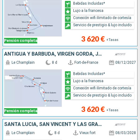
Bebidas Incluidas*
Lujo a la francesa
Conexión wifi ilimitado de cortesía
Servicio de prestigio & lujo incluido
3 620 €
+Tasas
Pensión completa
ANTIGUA Y BARBUDA, VIRGEN GORDA, JOST VAN DYKE, FRANCIA, GUADALUPE, MARTINICA
Le Champlain
8 d
Fort-de-France
08/12/2027
Bebidas Incluidas*
Lujo a la francesa
Conexión wifi ilimitado de cortesía
Servicio de prestigio & lujo incluido
3 620 €
+Tasas
Pensión completa
SANTA LUCIA, SAN VINCENT Y LAS GRANADINAS, BARBADOS, MARTINICA, GUADALUPE
Le Champlain
8 d
Vieux fort
08/03/2028