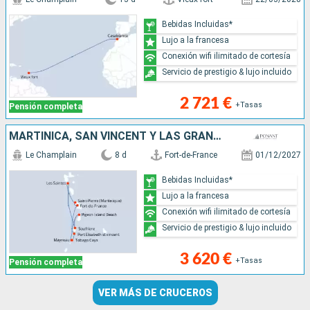
Bebidas Incluidas*
Lujo a la francesa
Conexión wifi ilimitado de cortesía
Servicio de prestigio & lujo incluido
2 721 €
+Tasas
Pensión completa
MARTINICA, SAN VINCENT Y LAS GRANADINAS, SANTA LUCIA, GUADALUPE
Le Champlain
8 d
Fort-de-France
01/12/2027
Bebidas Incluidas*
Lujo a la francesa
Conexión wifi ilimitado de cortesía
Servicio de prestigio & lujo incluido
3 620 €
+Tasas
Pensión completa
VER MÁS DE CRUCEROS