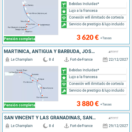
Bebidas Incluidas*
Lujo a la francesa
Conexión wifi ilimitado de cortesía
Servicio de prestigio & lujo incluido
3 620 €
+Tasas
Pensión completa
MARTINICA, ANTIGUA Y BARBUDA, JOST VAN DYKE, VIRGEN GORDA, FRANCIA, GUADALUPE
Le Champlain
8 d
Fort-de-France
22/12/2027
Bebidas Incluidas*
Lujo a la francesa
Conexión wifi ilimitado de cortesía
Servicio de prestigio & lujo incluido
3 880 €
+Tasas
Pensión completa
SAN VINCENT Y LAS GRANADINAS, SANTA LUCIA, GUADALUPE, MARTINICA
Le Champlain
8 d
Fort-de-France
29/12/2027