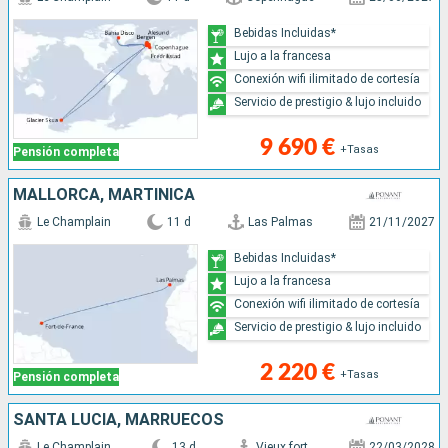
Bebidas Incluidas*
Lujo a la francesa
Conexión wifi ilimitado de cortesía
Servicio de prestigio & lujo incluido
9 690 €
+Tasas
Pensión completa
MALLORCA, MARTINICA
Le Champlain
11 d
Las Palmas
21/11/2027
Bebidas Incluidas*
Lujo a la francesa
Conexión wifi ilimitado de cortesía
Servicio de prestigio & lujo incluido
2 220 €
+Tasas
Pensión completa
SANTA LUCIA, MARRUECOS
Le Champlain
13 d
Vieux fort
22/03/2028