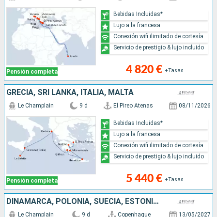
Bebidas Incluidas*
Lujo a la francesa
Conexión wifi ilimitado de cortesía
Servicio de prestigio & lujo incluido
4 820 €
+Tasas
Pensión completa
GRECIA, SRI LANKA, ITALIA, MALTA
Le Champlain
9 d
El Pireo Atenas
08/11/2026
Bebidas Incluidas*
Lujo a la francesa
Conexión wifi ilimitado de cortesía
Servicio de prestigio & lujo incluido
5 440 €
+Tasas
Pensión completa
DINAMARCA, POLONIA, SUECIA, ESTONIA, FINLANDIA
Le Champlain
9 d
Copenhague
13/05/2027