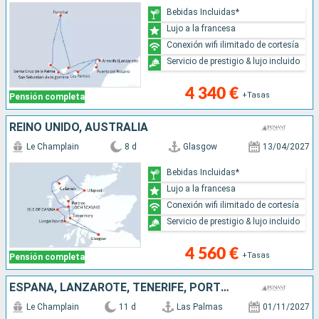
Bebidas Incluidas*
Lujo a la francesa
Conexión wifi ilimitado de cortesía
Servicio de prestigio & lujo incluido
4 340 €
+Tasas
Pensión completa
REINO UNIDO, AUSTRALIA
Le Champlain
8 d
Glasgow
13/04/2027
Bebidas Incluidas*
Lujo a la francesa
Conexión wifi ilimitado de cortesía
Servicio de prestigio & lujo incluido
4 560 €
+Tasas
Pensión completa
ESPAÑA, LANZAROTE, TENERIFE, PORTUGAL, MALLORCA
Le Champlain
11 d
Las Palmas
01/11/2027