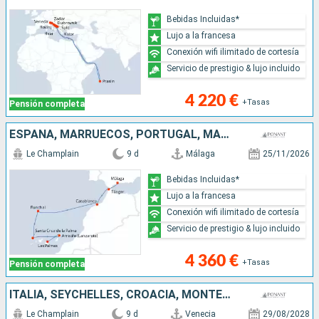
Bebidas Incluidas*
Lujo a la francesa
Conexión wifi ilimitado de cortesía
Servicio de prestigio & lujo incluido
4 220 €
+Tasas
Pensión completa
ESPAÑA, MARRUECOS, PORTUGAL, MALLORCA, LANZAROTE
Le Champlain
9 d
Málaga
25/11/2026
Bebidas Incluidas*
Lujo a la francesa
Conexión wifi ilimitado de cortesía
Servicio de prestigio & lujo incluido
4 360 €
+Tasas
Pensión completa
ITALIA, SEYCHELLES, CROACIA, MONTENEGRO, GRECIA
Le Champlain
9 d
Venecia
29/08/2028