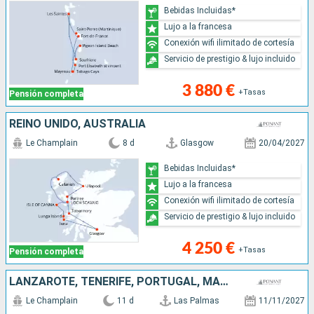
Bebidas Incluidas*
Lujo a la francesa
Conexión wifi ilimitado de cortesía
Servicio de prestigio & lujo incluido
3 880 €
+Tasas
Pensión completa
REINO UNIDO, AUSTRALIA
Le Champlain
8 d
Glasgow
20/04/2027
Bebidas Incluidas*
Lujo a la francesa
Conexión wifi ilimitado de cortesía
Servicio de prestigio & lujo incluido
4 250 €
+Tasas
Pensión completa
LANZAROTE, TENERIFE, PORTUGAL, MALLORCA, ESPAÑA
Le Champlain
11 d
Las Palmas
11/11/2027