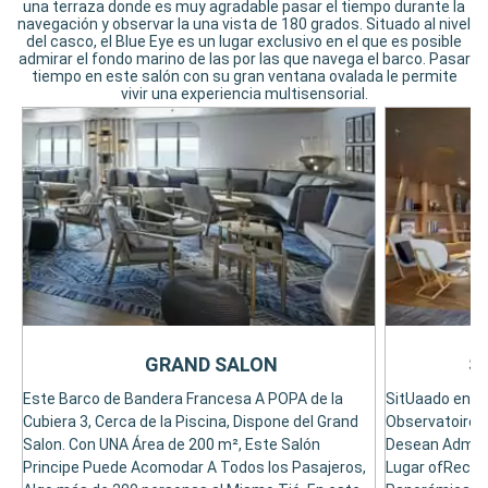
una terraza donde es muy agradable pasar el tiempo durante la
navegación y observar la una vista de 180 grados. Situado al nivel
del casco, el Blue Eye es un lugar exclusivo en el que es posible
admirar el fondo marino de las por las que navega el barco. Pasar
tiempo en este salón con su gran ventana ovalada le permite
vivir una experiencia multisensorial.
GRAND SALON
S
Este Barco de Bandera Francesa A POPA de la
SitUaado en la 
Cubiera 3, Cerca de la Piscina, Dispone del Grand
Observatoire 
Salon. Con UNA Área de 200 m², Este Salón
Desean Admira
Principe Puede Acomodar A Todos los Pasajeros,
Lugar ofRece