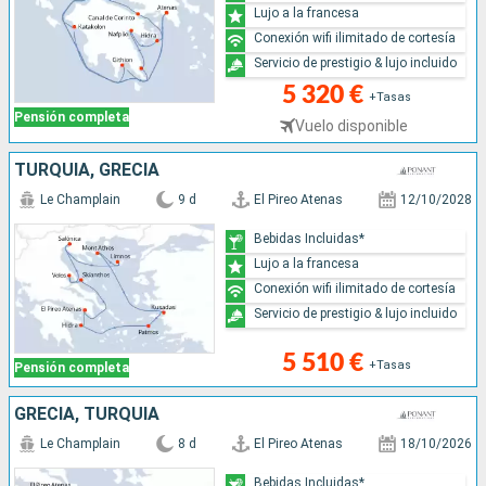
Lujo a la francesa
Conexión wifi ilimitado de cortesía
Servicio de prestigio & lujo incluido
5 320 €
+Tasas
Pensión completa
Vuelo disponible
TURQUÍA, GRECIA
Le Champlain
9 d
El Pireo Atenas
12/10/2028
Bebidas Incluidas*
Lujo a la francesa
Conexión wifi ilimitado de cortesía
Servicio de prestigio & lujo incluido
5 510 €
+Tasas
Pensión completa
GRECIA, TURQUÍA
Le Champlain
8 d
El Pireo Atenas
18/10/2026
Bebidas Incluidas*