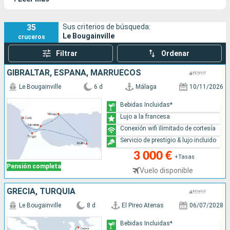
Bougainville lleva a sus pasajeros a costas y puertos
inaccesibles para los grandes buques.
35
Sus criterios de búsqueda:
Le Bougainville
cruceros
Filtrar
Ordenar
GIBRALTAR, ESPAÑA, MARRUECOS
Le Bougainville
6 d
Málaga
10/11/2026
Bebidas Incluidas*
Lujo a la francesa
Conexión wifi ilimitado de cortesía
Servicio de prestigio & lujo incluido
3 000 €
+Tasas
Pensión completa
Vuelo disponible
GRECIA, TURQUÍA
Le Bougainville
8 d
El Pireo Atenas
06/07/2028
Bebidas Incluidas*