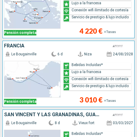
Lujo a la francesa
Conexión wifi ilimitado de cortesía
Servicio de prestigio & lujo incluido
4 220 €
+Tasas
Pensión completa
FRANCIA
Le Bougainville
6 d
Niza
24/08/2028
Bebidas Incluidas*
Lujo a la francesa
Conexión wifi ilimitado de cortesía
Servicio de prestigio & lujo incluido
3 010 €
+Tasas
Pensión completa
SAN VINCENT Y LAS GRANADINAS, GUADALUPE, DOMINICA, SANTA LUCIA
Le Bougainville
8 d
Vieux fort
03/03/2027
Bebidas Incluidas*