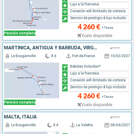
Lujo a la francesa
Conexión wifi ilimitado de cortesía
Servicio de prestigio & lujo incluido
4 260 €
+Tasas
Pensión completa
Vuelo disponible
MARTINICA, ANTIGUA Y BARBUDA, VIRGEN GORDA, JOST VAN DYKE, FRANCIA, GUADALUPE
Le Bougainville
8 d
Fort-de-France
10/02/2027
Bebidas Incluidas*
Lujo a la francesa
Conexión wifi ilimitado de cortesía
Servicio de prestigio & lujo incluido
4 260 €
+Tasas
Pensión completa
Vuelo disponible
MALTA, ITALIA
Le Bougainville
8 d
La Valetta
08/04/2027