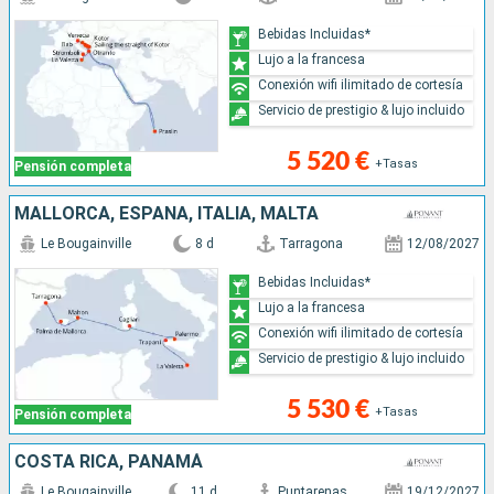
Bebidas Incluidas*
Lujo a la francesa
Conexión wifi ilimitado de cortesía
Servicio de prestigio & lujo incluido
5 520 €
+Tasas
Pensión completa
MALLORCA, ESPAÑA, ITALIA, MALTA
Le Bougainville
8 d
Tarragona
12/08/2027
Bebidas Incluidas*
Lujo a la francesa
Conexión wifi ilimitado de cortesía
Servicio de prestigio & lujo incluido
5 530 €
+Tasas
Pensión completa
COSTA RICA, PANAMÁ
Le Bougainville
11 d
Puntarenas
19/12/2027