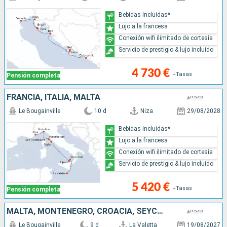
Bebidas Incluidas*
Lujo a la francesa
Conexión wifi ilimitado de cortesía
Servicio de prestigio & lujo incluido
4 730 €
+Tasas
Pensión completa
FRANCIA, ITALIA, MALTA
Le Bougainville
10 d
Niza
29/08/2028
Bebidas Incluidas*
Lujo a la francesa
Conexión wifi ilimitado de cortesía
Servicio de prestigio & lujo incluido
5 420 €
+Tasas
Pensión completa
MALTA, MONTENEGRO, CROACIA, SEYCHELLES, ITALIA
Le Bougainville
9 d
La Valetta
19/08/2027