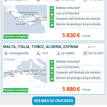
Bebidas Incluidas*
Lujo a la francesa
Conexión wifi ilimitado de cortesía
Servicio de prestigio & lujo incluido
5 830 €
+Tasas
Pensión completa
MALTA, ITALIA, TÚNEZ, ALGERIA, ESPAÑA
Le Bougainville
10 d
La Valetta
30/10/2027
Bebidas Incluidas*
Lujo a la francesa
Conexión wifi ilimitado de cortesía
Servicio de prestigio & lujo incluido
5 880 €
+Tasas
Pensión completa
VER MÁS DE CRUCEROS