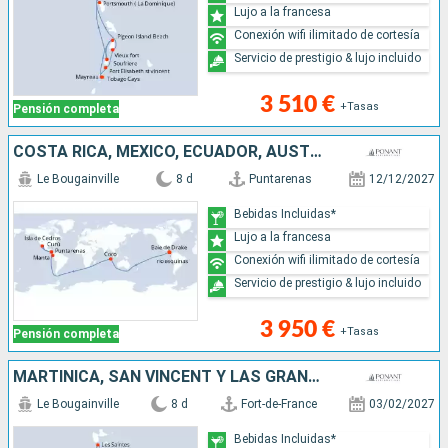
Lujo a la francesa
Conexión wifi ilimitado de cortesía
Servicio de prestigio & lujo incluido
3 510 €
+Tasas
Pensión completa
COSTA RICA, MÉXICO, ECUADOR, AUSTRALIA
Le Bougainville
8 d
Puntarenas
12/12/2027
Bebidas Incluidas*
Lujo a la francesa
Conexión wifi ilimitado de cortesía
Servicio de prestigio & lujo incluido
3 950 €
+Tasas
Pensión completa
MARTINICA, SAN VINCENT Y LAS GRANADINAS, SANTA LUCIA, GUADALUPE
Le Bougainville
8 d
Fort-de-France
03/02/2027
Bebidas Incluidas*