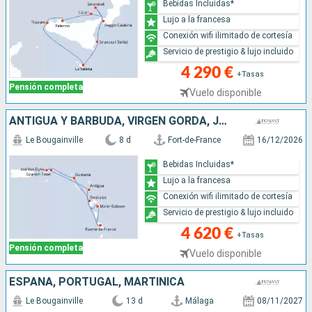
Bebidas Incluidas*
Lujo a la francesa
Conexión wifi ilimitado de cortesía
Servicio de prestigio & lujo incluido
4 290 €
+Tasas
Pensión completa
Vuelo disponible
ANTIGUA Y BARBUDA, VIRGEN GORDA, JOST VAN DYKE, FRANCIA, GUADALUPE, MARTINICA
Le Bougainville
8 d
Fort-de-France
16/12/2026
Bebidas Incluidas*
Lujo a la francesa
Conexión wifi ilimitado de cortesía
Servicio de prestigio & lujo incluido
4 620 €
+Tasas
Pensión completa
Vuelo disponible
ESPAÑA, PORTUGAL, MARTINICA
Le Bougainville
13 d
Málaga
08/11/2027