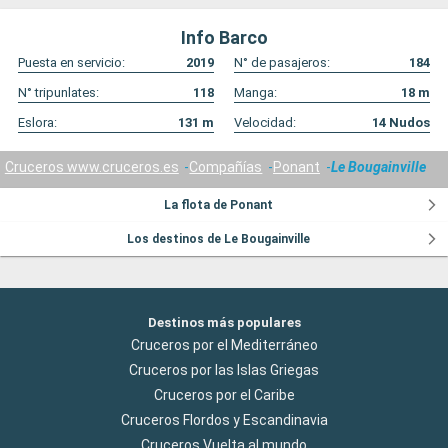
Info Barco
Puesta en servicio:
2019
N° de pasajeros:
184
N° tripunlates:
118
Manga:
18
m
Eslora:
131
m
Velocidad:
14
Nudos
Cruceros www.cruceros.es
Compañías
Ponant
Le Bougainville
La flota de Ponant
Los destinos de Le Bougainville
Destinos más populares
Cruceros por el Mediterráneo
Cruceros por las Islas Griegas
Cruceros por el Caribe
Cruceros Flordos y Escandinavia
Cruceros Vuelta al mundo