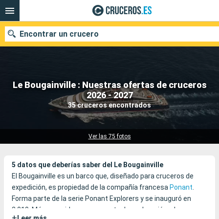
Encontrar un crucero
Le Bougainville : Nuestras ofertas de cruceros
Nuestros destinos
2026 - 2027
35 cruceros encontrados
Fecha de salida
Puertos
Compañías
Ver las 75 fotos
Buscar
5 datos que deberías saber del Le Bougainville
El Bougainville es un barco que, diseñado para cruceros de
expedición, es propiedad de la compañía francesa
Ponant
.
Forma parte de la serie Ponant Explorers y se inauguró en
2.019. Más parecido a un gran yate de exploración, el
+
Leer más