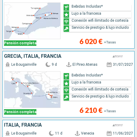
Bebidas Incluidas*
Lujo a la francesa
Conexión wifi ilimitado de cortesía
Servicio de prestigio & lujo incluido
6 020 €
+Tasas
Pensión completa
GRECIA, ITALIA, FRANCIA
Le Bougainville
9 d
El Pireo Atenas
31/07/2027
Bebidas Incluidas*
Lujo a la francesa
Conexión wifi ilimitado de cortesía
Servicio de prestigio & lujo incluido
6 210 €
+Tasas
Pensión completa
ITALIA, FRANCIA
Le Bougainville
11 d
Venecia
11/06/2027