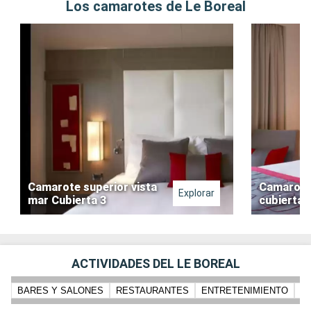
Los camarotes de Le Boreal
Camarote superior vista
Camarote 
Explorar
mar Cubierta 3
cubierta 
ACTIVIDADES DEL LE BOREAL
BARES Y SALONES
RESTAURANTES
ENTRETENIMIENTO
PI