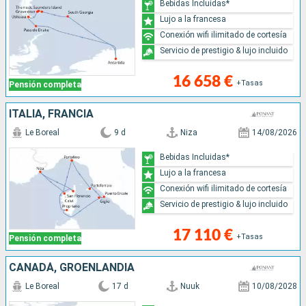
Bebidas Incluidas*
Lujo a la francesa
Conexión wifi ilimitado de cortesía
Servicio de prestigio & lujo incluido
16 658 €
+Tasas
Pensión completa
ITALIA, FRANCIA
Le Boreal
9 d
Niza
14/08/2026
Bebidas Incluidas*
Lujo a la francesa
Conexión wifi ilimitado de cortesía
Servicio de prestigio & lujo incluido
17 110 €
+Tasas
Pensión completa
CANADÁ, GROENLANDIA
Le Boreal
17 d
Nuuk
10/08/2028