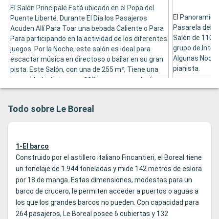
El Salón Principale Está ubicado en el Popa del
El Panoramic 
Puente Liberté. Durante El Día los Pasajeros
Pasarela del B
Acuden Allí Para Toar una bebada Caliente o Para
Salón de 110 m
Para participando en la actividad de los diferentes
grupo de Inter
juegos. Por la Noche, este salón es ideal para
Algunas Noche
escactar música en directoso o bailar en su gran
pianista.
pista. Este Salón, con una de 255 m², Tiene una
capacidad interior para 110 personas y, admás,
disputa de una terraza que puede recibir a otras
30.
Todo sobre Le Boreal
1-El barco
Construido por el astillero italiano Fincantieri, el Boreal tiene
un tonelaje de 1.944 toneladas y mide 142 metros de eslora
por 18 de manga. Estas dimensiones, modestas para un
barco de crucero, le permiten acceder a puertos o aguas a
los que los grandes barcos no pueden. Con capacidad para
264 pasajeros, Le Boreal posee 6 cubiertas y 132