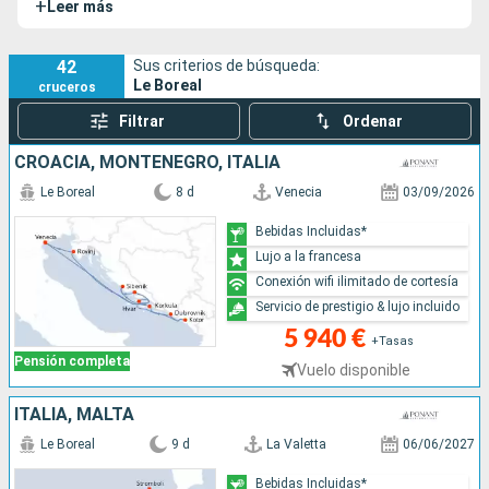
+
Leer más
remotos y vírgenes del planeta.
42
Sus criterios de búsqueda:
Le Boreal
cruceros
Filtrar
Ordenar
CROACIA, MONTENEGRO, ITALIA
Le Boreal
8 d
Venecia
03/09/2026
Bebidas Incluidas*
Lujo a la francesa
Conexión wifi ilimitado de cortesía
Servicio de prestigio & lujo incluido
5 940 €
+Tasas
Pensión completa
Vuelo disponible
ITALIA, MALTA
Le Boreal
9 d
La Valetta
06/06/2027
Bebidas Incluidas*