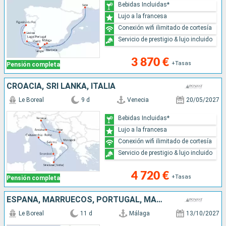
Bebidas Incluidas*
Lujo a la francesa
Conexión wifi ilimitado de cortesía
Servicio de prestigio & lujo incluido
3 870 €
+Tasas
Pensión completa
CROACIA, SRI LANKA, ITALIA
Le Boreal
9 d
Venecia
20/05/2027
Bebidas Incluidas*
Lujo a la francesa
Conexión wifi ilimitado de cortesía
Servicio de prestigio & lujo incluido
4 720 €
+Tasas
Pensión completa
ESPAÑA, MARRUECOS, PORTUGAL, MALLORCA, LANZAROTE
Le Boreal
11 d
Málaga
13/10/2027