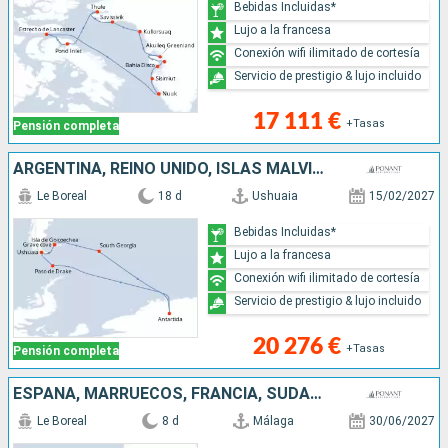
Bebidas Incluidas*
Lujo a la francesa
Conexión wifi ilimitado de cortesía
Servicio de prestigio & lujo incluido
17 111 €
+Tasas
Pensión completa
ARGENTINA, REINO UNIDO, ISLAS MALVINAS, ANTÁRTICO
Le Boreal
18 d
Ushuaia
15/02/2027
Bebidas Incluidas*
Lujo a la francesa
Conexión wifi ilimitado de cortesía
Servicio de prestigio & lujo incluido
20 276 €
+Tasas
Pensión completa
ESPAÑA, MARRUECOS, FRANCIA, SUDAFRICA, PORTUGAL
Le Boreal
8 d
Málaga
30/06/2027