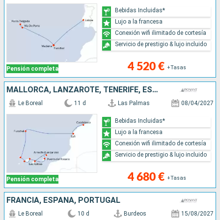
Bebidas Incluidas*
Lujo a la francesa
Conexión wifi ilimitado de cortesía
Servicio de prestigio & lujo incluido
4 520 €
+Tasas
Pensión completa
MALLORCA, LANZAROTE, TENERIFE, ESPAÑA, PORTUGAL, MARRUECOS
Le Boreal
11 d
Las Palmas
08/04/2027
Bebidas Incluidas*
Lujo a la francesa
Conexión wifi ilimitado de cortesía
Servicio de prestigio & lujo incluido
4 680 €
+Tasas
Pensión completa
FRANCIA, ESPAÑA, PORTUGAL
Le Boreal
10 d
Burdeos
15/08/2027