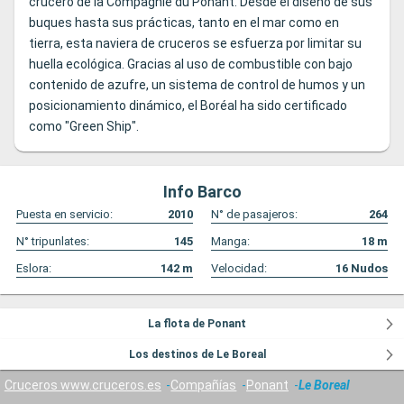
crucero de la Compagnie du Ponant. Desde el diseño de sus
buques hasta sus prácticas, tanto en el mar como en
tierra, esta naviera de cruceros se esfuerza por limitar su
huella ecológica. Gracias al uso de combustible con bajo
contenido de azufre, un sistema de control de humos y un
posicionamiento dinámico, el Boréal ha sido certificado
como "Green Ship".
Info Barco
Puesta en servicio:
2010
N° de pasajeros:
264
N° tripunlates:
145
Manga:
18
m
Eslora:
142
m
Velocidad:
16
Nudos
La flota de Ponant
Los destinos de Le Boreal
Cruceros www.cruceros.es
Compañías
Ponant
Le Boreal