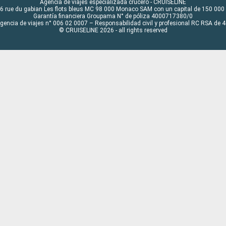
Agencia de viajes especializada crucero - CRUISELINE
6 rue du gabian Les flots bleus MC 98 000 Monaco SAM con un capital de 150 000
Garantía financiera Groupama N° de póliza 4000717380/0
Agencia de viajes n° 006 02 0007 – Responsabilidad civil y profesional RC RSA de
© CRUISELINE 2026 - all rights reserved