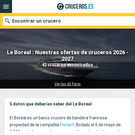
Encontrar un crucero
Le Boreal : Nuestras ofertas de cruceros 2026 -
Nuestros destinos
2027
42 cruceros encontrados
Fecha de salida
Puertos
Compañías
Ver las 42 fotos
Buscar
5 datos que deberías saber del Le Boreal
El Boréal es un barco crucero de bandera francesa
propiedad de la compañía
Ponant
. Botado el 6 de mayo de
2.010, este hermoso barco navega hacia los destinos más