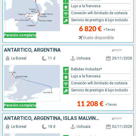
Lujo a la francesa
Conexión wifi ilimitado de cortesía
Servicio de prestigio & lujo incluido
6 820 €
+Tasas
Pensión completa
Vuelo disponible
ANTÁRTICO, ARGENTINA
Le Boreal
11 d
Ushuaia
29/11/2028
Bebidas Incluidas*
Lujo a la francesa
Conexión wifi ilimitado de cortesía
Servicio de prestigio & lujo incluido
11 208 €
+Tasas
Pensión completa
ANTÁRTICO, ARGENTINA, ISLAS MALVINAS, REINO UNIDO
Le Boreal
18 d
Ushuaia
02/11/2028