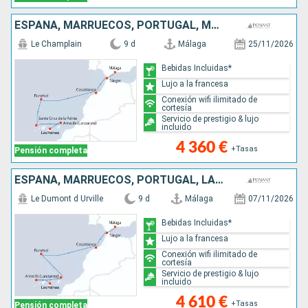
ESPAÑA, MARRUECOS, PORTUGAL, MALLORCA, LANZAROTE
Le Champlain
9 d
Málaga
25/11/2026
Bebidas Incluidas*
Lujo a la francesa
Conexión wifi ilimitado de
cortesía
Servicio de prestigio & lujo
incluido
4 360 €
+Tasas
Pensión completa
ESPAÑA, MARRUECOS, PORTUGAL, LANZAROTE, MALLORCA
Le Dumont d Urville
9 d
Málaga
07/11/2026
Bebidas Incluidas*
Lujo a la francesa
Conexión wifi ilimitado de
cortesía
Servicio de prestigio & lujo
incluido
4 610 €
+Tasas
Pensión completa