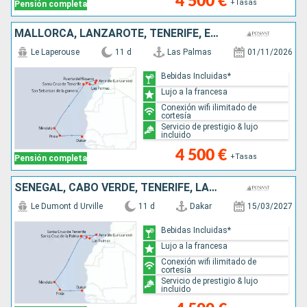
4 500 €
+Tasas
Pensión completa
MALLORCA, LANZAROTE, TENERIFE, ESPAÑA, CABO VERDE, SENEGAL
Le Laperouse
11 d
Las Palmas
01/11/2026
Bebidas Incluidas*
Lujo a la francesa
Conexión wifi ilimitado de
cortesía
Servicio de prestigio & lujo
incluido
4 500 €
+Tasas
Pensión completa
SENEGAL, CABO VERDE, TENERIFE, LANZAROTE, MALLORCA
Le Dumont d Urville
11 d
Dakar
15/03/2027
Bebidas Incluidas*
Lujo a la francesa
Conexión wifi ilimitado de
cortesía
Servicio de prestigio & lujo
incluido