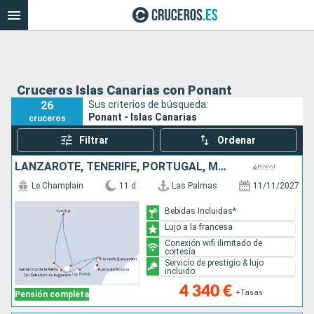
Cruceros Islas Canarias con Ponant
26
Sus criterios de búsqueda:
Ponant - Islas Canarias
cruceros
Filtrar
Ordenar
LANZAROTE, TENERIFE, PORTUGAL, MALLORCA, ESPAÑA
Le Champlain
11 d
Las Palmas
11/11/2027
Bebidas Incluidas*
Lujo a la francesa
Conexión wifi ilimitado de
cortesía
Servicio de prestigio & lujo
incluido
4 340 €
+Tasas
Pensión completa