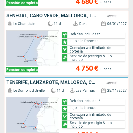
4 680 €
+Tasas
Pensión completa
SENEGAL, CABO VERDE, MALLORCA, TENERIFE, LANZAROTE
Le Champlain
11 d
Dakar
06/01/2027
Bebidas Incluidas*
Lujo a la francesa
Conexión wifi ilimitado de
cortesía
Servicio de prestigio & lujo
incluido
4 750 €
+Tasas
Pensión completa
TENERIFE, LANZAROTE, MALLORCA, CABO VERDE, SENEGAL
Le Dumont d Urville
11 d
Las Palmas
25/11/2027
Bebidas Incluidas*
Lujo a la francesa
Conexión wifi ilimitado de
cortesía
Servicio de prestigio & lujo
incluido