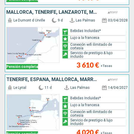
MALLORCA, TENERIFE, LANZAROTE, MARRUECOS, ESPAÑA
Le Dumont d Urville
9 d
Las Palmas
03/04/2028
Bebidas Incluidas*
Lujo a la francesa
Conexión wifi ilimitado de
cortesía
Servicio de prestigio & lujo
incluido
3 610 €
+Tasas
Pensión completa
TENERIFE, ESPAÑA, MALLORCA, MARRUECOS, FRANCIA, PORTUGAL
Le Lyrial
11 d
Las Palmas
14/04/2027
Bebidas Incluidas*
Lujo a la francesa
Conexión wifi ilimitado de
cortesía
Servicio de prestigio & lujo
incluido
4 020 €
+Tasas
Pensión completa