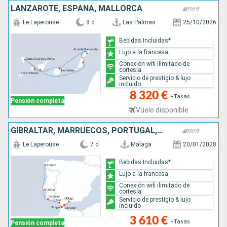
LANZAROTE, ESPAÑA, MALLORCA
Le Laperouse
8 d
Las Palmas
25/10/2026
Bebidas Incluidas*
Lujo a la francesa
Conexión wifi ilimitado de
cortesía
Servicio de prestigio & lujo
incluido
8 320 €
+Tasas
Pensión completa
Vuelo disponible
GIBRALTAR, MARRUECOS, PORTUGAL, ESPAÑA
Le Laperouse
7 d
Málaga
20/01/2028
Bebidas Incluidas*
Lujo a la francesa
Conexión wifi ilimitado de
cortesía
Servicio de prestigio & lujo
incluido
3 610 €
+Tasas
Pensión completa