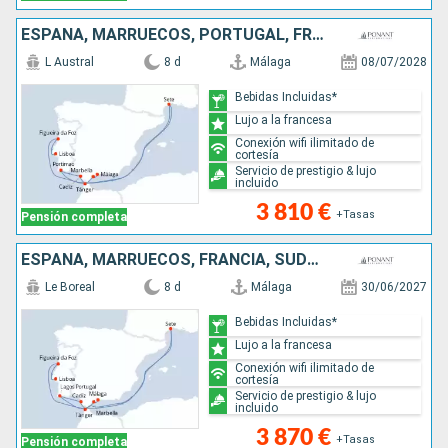
ESPAÑA, MARRUECOS, PORTUGAL, FRANCIA, SUDAFRICA
L Austral
8 d
Málaga
08/07/2028
Bebidas Incluidas*
Lujo a la francesa
Conexión wifi ilimitado de
cortesía
Servicio de prestigio & lujo
incluido
3 810 €
+Tasas
Pensión completa
ESPAÑA, MARRUECOS, FRANCIA, SUDAFRICA, PORTUGAL
Le Boreal
8 d
Málaga
30/06/2027
Bebidas Incluidas*
Lujo a la francesa
Conexión wifi ilimitado de
cortesía
Servicio de prestigio & lujo
incluido
3 870 €
+Tasas
Pensión completa