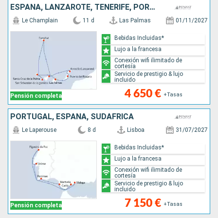
ESPAÑA, LANZAROTE, TENERIFE, PORTUGAL, MALLORCA
Le Champlain
11 d
Las Palmas
01/11/2027
Bebidas Incluidas*
Lujo a la francesa
Conexión wifi ilimitado de
cortesía
Servicio de prestigio & lujo
incluido
4 650 €
+Tasas
Pensión completa
PORTUGAL, ESPAÑA, SUDAFRICA
Le Laperouse
8 d
Lisboa
31/07/2027
Bebidas Incluidas*
Lujo a la francesa
Conexión wifi ilimitado de
cortesía
Servicio de prestigio & lujo
incluido
7 150 €
+Tasas
Pensión completa