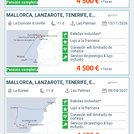
4 500 €
+Tasas
Pensión completa
MALLORCA, LANZAROTE, TENERIFE, ESPAÑA, CABO VERDE, SENEGAL
Le Dumont d Urville
11 d
Las Palmas
15/11/2026
Bebidas Incluidas*
Lujo a la francesa
Conexión wifi ilimitado de
cortesía
Servicio de prestigio & lujo
incluido
4 500 €
+Tasas
Pensión completa
MALLORCA, LANZAROTE, TENERIFE, ESPAÑA, PORTUGAL, MARRUECOS
Le Boreal
11 d
Las Palmas
08/04/2027
Bebidas Incluidas*
Lujo a la francesa
Conexión wifi ilimitado de
cortesía
Servicio de prestigio & lujo
incluido