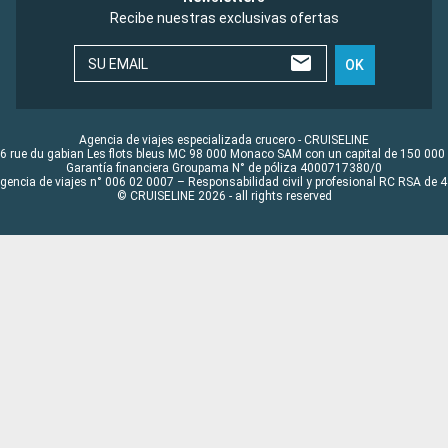
Recibe nuestras exclusivas ofertas
SU EMAIL
OK
Agencia de viajes especializada crucero - CRUISELINE
6 rue du gabian Les flots bleus MC 98 000 Monaco SAM con un capital de 150 000
Garantía financiera Groupama N° de póliza 4000717380/0
Agencia de viajes n° 006 02 0007 – Responsabilidad civil y profesional RC RSA de
© CRUISELINE 2026 - all rights reserved