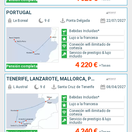
PORTUGAL
Le Boreal
9 d
Ponta Delgada
22/07/2027
Bebidas Incluidas*
Lujo a la francesa
Conexión wifi ilimitado de
cortesía
Servicio de prestigio & lujo
incluido
4 220 €
+Tasas
Pensión completa
TENERIFE, LANZAROTE, MALLORCA, PORTUGAL, MARRUECOS, ESPAÑA
L Austral
9 d
Santa Cruz de Tenerife
08/04/2027
Bebidas Incluidas*
Lujo a la francesa
Conexión wifi ilimitado de
cortesía
Servicio de prestigio & lujo
incluido
4 240 €
+Tasas