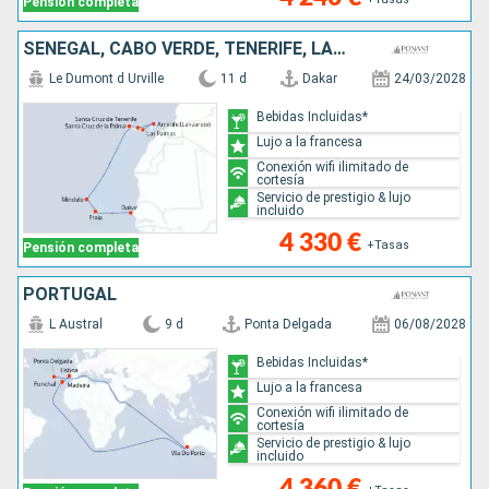
Pensión completa
SENEGAL, CABO VERDE, TENERIFE, LANZAROTE, MALLORCA
Le Dumont d Urville
11 d
Dakar
24/03/2028
Bebidas Incluidas*
Lujo a la francesa
Conexión wifi ilimitado de
cortesía
Servicio de prestigio & lujo
incluido
4 330 €
+Tasas
Pensión completa
PORTUGAL
L Austral
9 d
Ponta Delgada
06/08/2028
Bebidas Incluidas*
Lujo a la francesa
Conexión wifi ilimitado de
cortesía
Servicio de prestigio & lujo
incluido
4 360 €