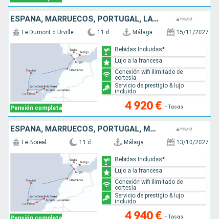
ESPAÑA, MARRUECOS, PORTUGAL, LANZAROTE, MALLORCA
Le Dumont d Urville
11 d
Málaga
15/11/2027
Bebidas Incluidas*
Lujo a la francesa
Conexión wifi ilimitado de
cortesía
Servicio de prestigio & lujo
incluido
4 920 €
+Tasas
Pensión completa
ESPAÑA, MARRUECOS, PORTUGAL, MALLORCA, LANZAROTE
Le Boreal
11 d
Málaga
13/10/2027
Bebidas Incluidas*
Lujo a la francesa
Conexión wifi ilimitado de
cortesía
Servicio de prestigio & lujo
incluido
4 940 €
+Tasas
Pensión completa