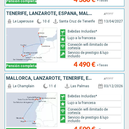
+Tasas
Pensión completa
TENERIFE, LANZAROTE, ESPAÑA, MALLORCA, PORTUGAL, MARRUECOS
Le Laperouse
10 d
Santa Cruz de Tenerife
13/04/2027
Bebidas Incluidas*
Lujo a la francesa
Conexión wifi ilimitado de
cortesía
Servicio de prestigio & lujo
incluido
4 490 €
+Tasas
Pensión completa
MALLORCA, LANZAROTE, TENERIFE, ESPAÑA, CABO VERDE, SENEGAL
Le Champlain
11 d
Las Palmas
03/12/2026
Bebidas Incluidas*
Lujo a la francesa
Conexión wifi ilimitado de
cortesía
Servicio de prestigio & lujo
incluido